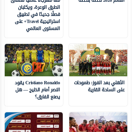
العالم 2026 لحظة بلحظة
معًا مهرجانًا عالميًّا لعشاق
الطرق الوعرة، ويكتبان
فصلًا جديدًا في تطبيق
استراتيجية Travel+ على
المستوى العالمي
الأهلي بعد الفوز: طموحات
Cristiano Ronaldo يقود
على الساحة القارية
النصر أمام الخليج — هل
يصنع الفارق؟