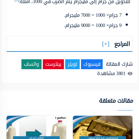
للتحويل من جرام إلى مليجرام يتم الضرب في 1000، أمثلة:
7 جرام× 1000 = 7000 مليجرام.
9 جرام× 1000 = 9000 مليجرام.
المراجع
شارك المقالة
فيسبوك
تويتر
بينترست
واتساب
3801
مشاهدة
مقالات متعلقة