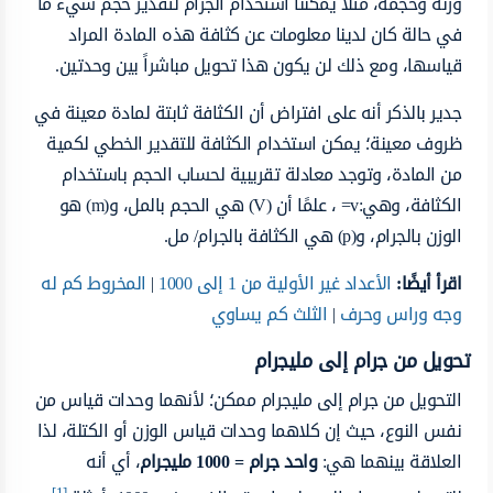
وزنه وحجمه، مثلًا يمكننا استخدام الجرام لتقدير حجم شيء ما
في حالة كان لدينا معلومات عن كثافة هذه المادة المراد
قياسها، ومع ذلك لن يكون هذا تحويل مباشراً بين وحدتين.
جدير بالذكر أنه على افتراض أن الكثافة ثابتة لمادة معينة في
ظروف معينة؛ يمكن استخدام الكثافة للتقدير الخطي لكمية
من المادة، وتوجد معادلة تقريبية لحساب الحجم باستخدام
الكثافة، وهي:v= ، علمًا أن (V) هي الحجم بالمل، و(m) هو
الوزن بالجرام، و(p) هي الكثافة بالجرام/ مل.
اقرأ أيضًا:
الأعداد غير الأولية من 1 إلى 1000
|
المخروط كم له
وجه وراس وحرف
|
الثلث كم يساوي
تحويل من جرام إلى مليجرام
التحويل من جرام إلى مليجرام ممكن؛ لأنهما وحدات قياس من
نفس النوع، حيث إن كلاهما وحدات قياس الوزن أو الكتلة، لذا
العلاقة بينهما هي:
واحد جرام = 1000 مليجرام
، أي أنه
[1]