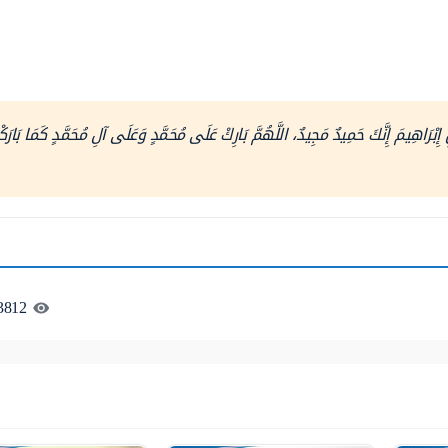
ِبْرَاهِيمَ إِنَّكَ حَمِيدٌ مَجِيدٌ، اللَّهُمَّ بَارِكْ عَلَى مُحَمَّدٍ وَعَلَى آلِ مُحَمَّدٍ كَمَا بَارَك
3812