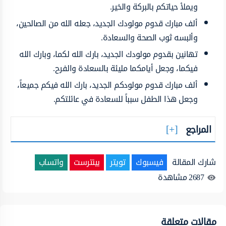
ويملأ حياتكم بالبركة والخير.
ألف مبارك قدوم
مولودك
الجديد،
جعله الله من الصالحين،
وألبسه ثوب الصحة
والسعادة.
تهانين
بقدوم
مولودك
الجديد،
بارك
الله
لكما،
وبارك
الله
فيكما،
وجعل
أيامكما
مليئة
بالسعادة والفرح.
ألف مبارك
قدوم
مولودكم
الجديد،
بارك
الله
فيكم
جميعاً،
وجعل
هذا
الطفل
سبباً للسعادة في عائلتكم.
المراجع
شارك المقالة
فيسبوك
تويتر
بينترست
واتساب
2687
مشاهدة
مقالات متعلقة