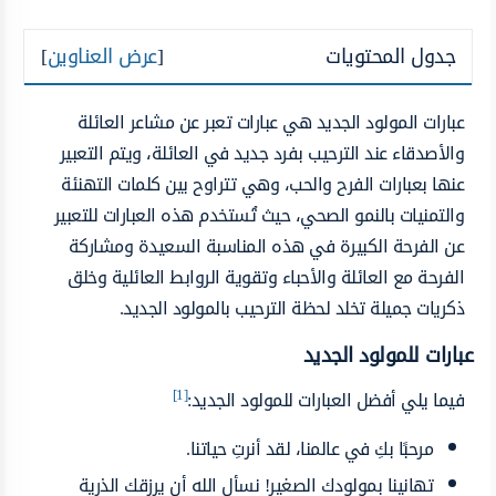
جدول المحتويات
[
عرض العناوين
]
عبارات
المولود
الجديد هي
عبارات
تعبر
عن
مشاعر العائلة
والأصدقاء عند
الترحيب
بفرد
جديد في
العائلة،
ويتم
التعبير
عنها
بعبارات
الفرح
والحب،
وهي
تتراوح
بين
كلمات
التهنئة
والتمنيات
بالنمو
الصحي، حيث
تُستخدم هذه العبارات
للتعبير
عن
الفرحة
الكبيرة
في
هذه
المناسبة السعيدة
ومشاركة
الفرحة
مع
العائلة
والأحباء
وتقوية
الروابط
العائلية
وخلق
ذكريات جميلة
تخلد
لحظة
الترحيب
بالمولود
الجديد.
عبارات للمولود الجديد
[1]
فيما يلي أفضل العبارات للمولود الجديد:
مرحبًا
بكِ
في عالمنا، لقد
أنرتِ
حياتنا.
تهانينا
بمولودك
الصغير!
نسأل الله أن
يرزقك
الذرية