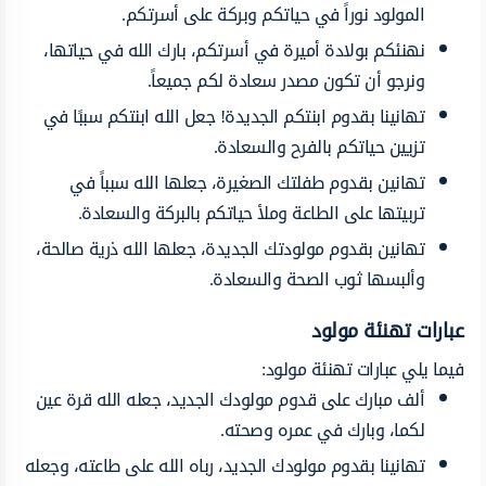
المولود نوراً
في حياتكم
وبركة
على أسرتكم.
نهنئكم
بولادة
أميرة
في
أسرتكم،
بارك
الله
في
حياتها،
ونرجو
أن
تكون
مصدر سعادة
لكم جميعاً.
تهانينا
بقدوم
ابنتكم
الجديدة!
جعل
الله
ابنتكم
سببًا في
تزيين حياتكم بالفرح
والسعادة.
تهانين بقدوم
طفلتك
الصغيرة،
جعلها
الله
سبباً
في
تربيتها
على
الطاعة وملأ
حياتكم بالبركة والسعادة.
تهانين
بقدوم
مولودتك
الجديدة،
جعلها
الله
ذرية
صالحة،
وألبسها ثوب الصحة
والسعادة.
عبارات
تهنئة مولود
فيما يلي ع
بارات تهنئة مولود
:
ألف مبارك
على
قدوم
مولودك
الجديد،
جعله الله قرة عين
لكما،
وبارك في عمره وصحته.
تهانينا
بقدوم
مولودك
الجديد،
رباه
الله
على
طاعته،
وجعله