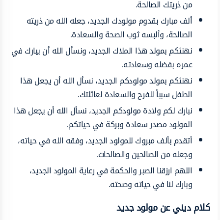
من
ذريتك
الصالحة.
ألف مبارك بقدوم
مولودك
الجديد،
جعله الله من
ذريته
الصالحة،
وألبسه ثوب الصحة
والسعادة.
نهنئكم
بمولد
هذا الملاك
الجديد،
ونسأل
الله أن
يبارك
في
عمره
بفضله
وسعادته.
نهنئكم
بمولد
مولودكم
الجديد،
نسأل
الله أن
يجعل
هذا
الطفل
سبباً
للفرح
والسعادة لعائلتك.
نبارك
لكم
ولادة مولودكم
الجديد،
نسأل
الله
أن يجعل هذا
المولود
مصدر سعادة وبركة في حياتكم.
أتقدم
بألف
مبروك للمولود
الجديد،
وفقه
الله
في
حياته،
وجعله
من
الصالحين
والصالحات.
اللهم
ارزقنا
الصبر
والحكمة
في
رعاية
المولود
الجديد،
وبارك
لنا
في
حياته
وصحته.
كلام ديني عن مولود جديد