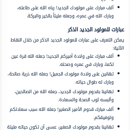
ألف مبارك على
مولودك
الجديد!
رباه
الله
على
طاعته،
وبارك
الله
في
عمره،
وجعله
مليئاً
بالخير والبركة.
عبارات للمولود الجديد
الذكر
يمكن التعرف على
عبارات للمولود الجديد الذكر من خلال النقاط
الآتية:
ألف مبارك
على
ولادة
أميركم
الجديد!
جعله الله قرة عين
لكما،
وبارك في عمره وصحته.
تهانين
على
ولادة
مولودك
الجميل!
جعله
الله
ذرية
صالحة،
وبارك
له
طوال
حياته.
تهانينا بقدوم
مولودك
الجديد،
جعله الله من الصالحين،
وألبسه ثوب الصحة
والسعادة.
ألف مبارك قدوم
الأمير
الصغير!
جعله
الله
سبب
سعادتكم
وتوفيقكم.
تهانينا
بقدوم
مولودك
الصغير،
عسى
أن
تكون
حياته
مليئة