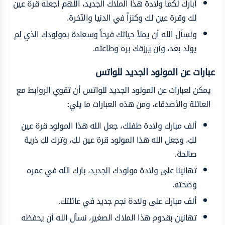
أبارك
لكما
ولادة
هذا الملاك
الجديد،
اللهم
اجعله
قرة عين
لك
وقرة
عين لك وكنزاً
في الدنيا والآخرة.
ونسأل
الله أن يملأ
حياتك
فرحاً
وسعادة
بمولودك
الذي
لم
يولد بعد،
وأن
يرزقك
بره وطاعته.
عبارات
عن المولود
الجديد
للواتس
يمكن
ل
عبارات عن المولود الجديد للواتس
أن
تقوي
الروابط
مع
العائلة
والأصدقاء، ومن هذه العبارات ما يلي:
ألف مبارك
ولادة طفلك، جعل الله هذا
المولود
قرة
عين
لكِ، وجعل
الله
هذا المولود
قرة عين
لكِ،
وترك
لكِ
ذرية
صالحة.
تهانينا
على
ولادة
مولودك
الجديد،
بارك
الله
في عمره
وصحته.
ألف مبارك على
ولادة
نجم
جديد
في
عائلتك.
تهانين
بقدوم
هذا الملاك الصغير،
نسأل
الله أن يحفظه