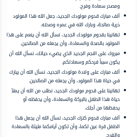
ومصدر سعادة وفرح.
ألف مبارك قدوم
مولودك
الجديد،
جعل
الله
هذا
المولود
ذرية
صالحة،
وبارك
الله
في
عمره
وصحته.
تهانينا بقدوم
مولودك
الجديد
،
نسأل الله أن
ينعم
على
هذا
المولود
بالصحة
والسعادة،
وأن يجعله من
الصالحين.
مبروك على
النجم الجديد الذي
يضيء
حياتك،
نسأل
الله
أن
يكون
سبباً
فرحكم وسعادتكم.
ألف مبارك
على
ولادة
مولودك
الجديد،
نسأل
الله أن
يبارك
في
حياة
هذا المولود،
وأن
يجعله
من
الصالحين.
تهانينا
على
قدوم
مولودك
الجديد،
نطلب
من
الله أن يملأ
حياة
هذا الطفل
بالبركة والسعادة، وأن يحفظه
أو
يحفظها من أجلك.
ألف مبارك
قدوم
كنزك
الجديد،
نسأل
الله
أن يجعل هذا
الطفل
قرة عين
لكما،
وأن
تكون
أيامكما
مليئة
بالسعادة
والفرح.