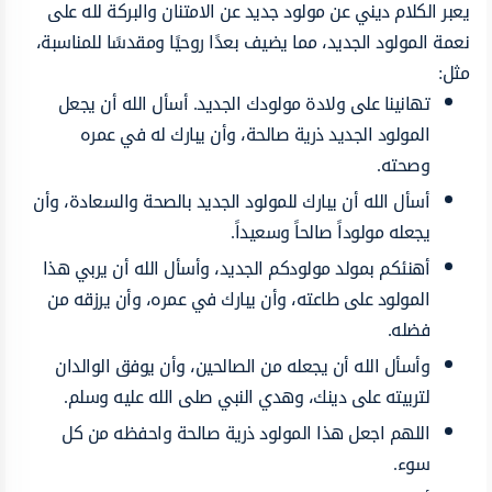
يعبر ال
كلام ديني عن مولود جديد عن الامتنان والبركة لله على
نعمة المولود الجديد، مما يضيف بعدًا روحيًا ومقدسًا للمناسبة،
مثل:
تهانينا
على
ولادة
مولودك
الجديد.
أسأل
الله
أن
يجعل
المولود
الجديد
ذرية
صالحة، وأن يبارك له
في عمره
وصحته.
أسأل
الله أن
يبارك
للمولود
الجديد
بالصحة
والسعادة،
وأن
يجعله
مولوداً
صالحاً
وسعيداً.
أهنئكم
بمولد
مولودكم
الجديد،
وأسأل
الله أن
يربي
هذا
المولود
على
طاعته، وأن يبارك
في عمره،
وأن
يرزقه من
فضله.
وأسأل
الله
أن
يجعله
من الصالحين،
وأن
يوفق
الوالدان
لتربيته على دينك، وهدي
النبي صلى الله عليه وسلم.
اللهم
اجعل
هذا
المولود
ذرية
صالحة
واحفظه
من
كل
سوء.