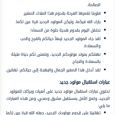
الصالحة.
قلوبنا
تغمرها
الفرحة
بقدوم هذا الملاك الصغير.
بارك الله
فيكما،
وليكن
المولود الجديد
قرة عين
لكما.
نحتفل اليوم بقدوم
هدية
حلوة
من
السماء!
لقد جاء
المولود الجديد
ليملأ حياتكم بالفرح والحب
والسعادة.
نهنئكم
بمولد
مولودكم
الجديد،
ونتمنى
لكم
حياة مليئة
بالسعادة والنجاح.
لقد
أدخل
هذا الصغير
الجمال
والبهجة
إلى
حياتكم،
تهانين.
عبارات
استقبال مولود جديد
تحتوي
عبارات استقبال مولود جديد
على
أمنيات
وبركات
للمولود
الجديد،
وتعزز
الأمل
بمستقبل
مشرق
وصحي، ومن هذه العبارات
ما يلي:
تهانينا
على قدوم
مولودك
الجديد،
جعله الله قرة عين
لكما