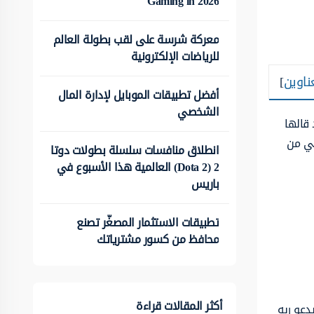
Gaming in 2026
معركة شرسة على لقب بطولة العالم
للرياضات الإلكترونية
ناوين
]
أفضل تطبيقات الموبايل لإدارة المال
الشخصي
 قالها
لي من
انطلاق منافسات سلسلة بطولات دوتا
2 (Dota 2) العالمية هذا الأسبوع في
باريس
تطبيقات الاستثمار المصغّر تصنع
محافظ من كسور مشترياتك
أكثر المقالات قراءة
 يدعو ربه