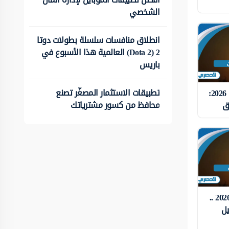
الشخصي
انطلاق منافسات سلسلة بطولات دوتا
2 (Dota 2) العالمية هذا الأسبوع في
باريس
تطبيقات الاستثمار المصغّر تصنع
دعاء الرزق في رمضان 2026:
محافظ من كسور مشترياتك
زق
دعاء اول يوم رمضان 2026 ..
يل