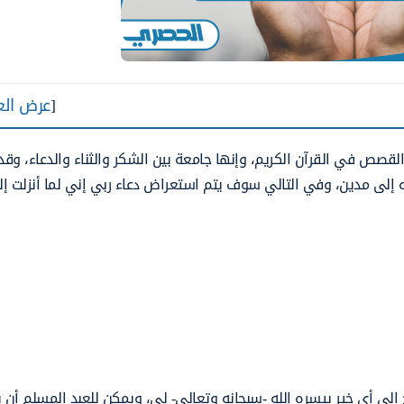
[
عرض الع
لقصص في القرآن الكريم، وإنها جامعة بين الشكر والثناء والدعاء، وقد
ه إلى مدين، وفي التالي سوف يتم استعراض دعاء ربي إني لما أنزلت إ
” هو أني محتاج إلى أي خير ييسره الله -سبحانه وتعالى- لي، ويمكن للعبد المسلم أن