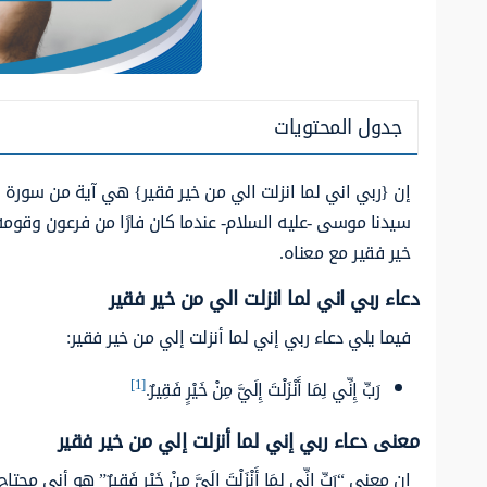
جدول المحتويات
إن {ربي اني لما انزلت الي من خير فقير} هي آية من سورة ا
سيدنا موسى -عليه السلام- عندما كان فارًا من فرعون وقوم
خير فقير مع معناه.
دعاء ربي اني لما انزلت الي من خير فقير
فيما يلي دعاء ربي إني لما أنزلت إلي من خير فقير:
[1]
رَبِّ إِنِّي لِمَا أَنْزَلْتَ إِلَيَّ مِنْ خَيْرٍ فَقِيرٌ.
معنى دعاء ربي إني لما أنزلت إلي من خير فقير
إن معنى “رَبِّ إِنِّي لِمَا أَنْزَلْتَ إِلَيَّ مِنْ خَيْرٍ فَقِيرٌ