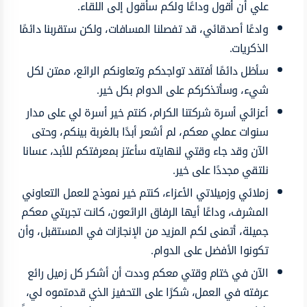
علي أن أقول وداعًا ولكم سأقول إلى اللقاء.
وادعًا أصدقائي، قد تفصلنا المسافات، ولكن ستقربنا دائمًا
الذكريات.
سأظل دائمًا أفتقد تواجدكم وتعاونكم الرائع، ممتن لكل
شيء، وسأتذكركم على الدوام بكل خير.
أعزائي أسرة شركتنا الكرام، كنتم خير أسرة لي على مدار
سنوات عملي معكم، لم أشعر أبدًا بالغربة بينكم، وحتى
الآن وقد جاء وقتي لنهايته سأعتز بمعرفتكم للأبد، عسانا
نلتقي مجددًا على خير.
زملائي وزميلاتي الأعزاء، كنتم خير نموذج للعمل التعاوني
المشرف، وداعًا أيها الرفاق الرائعون، كانت تجربتي معكم
جميلة، أتمنى لكم المزيد من الإنجازات في المستقبل، وأن
تكونوا الأفضل على الدوام.
الآن في ختام وقتي معكم وددت أن أشكر كل زميل رائع
عرفته في العمل، شكرًا على التحفيز الذي قدمتموه لي،