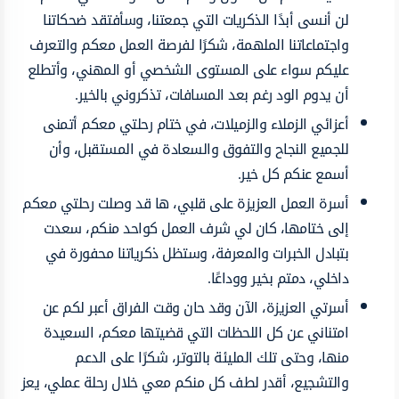
لن أنسى أبدًا الذكريات التي جمعتنا، وسأفتقد ضحكاتنا
واجتماعاتنا الملهمة، شكرًا لفرصة العمل معكم والتعرف
عليكم سواء على المستوى الشخصي أو المهني، وأتطلع
أن يدوم الود رغم بعد المسافات، تذكروني بالخير.
أعزائي الزملاء والزميلات، في ختام رحلتي معكم أتمنى
للجميع النجاح والتفوق والسعادة في المستقبل، وأن
أسمع عنكم كل خير.
أسرة العمل العزيزة على قلبي، ها قد وصلت رحلتي معكم
إلى ختامها، كان لي شرف العمل كواحد منكم، سعدت
بتبادل الخبرات والمعرفة، وستظل ذكرياتنا محفورة في
داخلي، دمتم بخير ووداعًا.
أسرتي العزيزة، الآن وقد حان وقت الفراق أعبر لكم عن
امتناني عن كل اللحظات التي قضيتها معكم، السعيدة
منها، وحتى تلك المليئة بالتوتر، شكرًا على الدعم
والتشجيع، أقدر لطف كل منكم معي خلال رحلة عملي، يعز