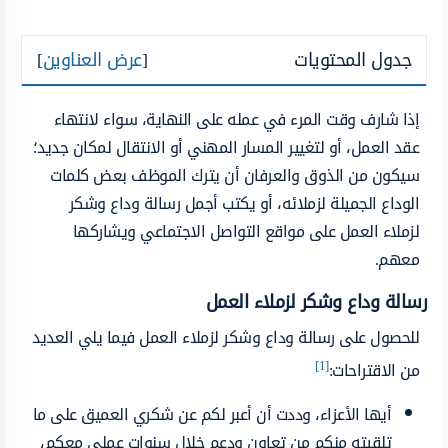
جدول المحتويات
[
عرض العناوين
]
إذا شارف وقت المرء في عمله على النهاية، سواء لانتهاء
عقد العمل، أو لتغيير المسار المهني أو الانتقال لمكان جديد؛
سيكون من الذوق والعرفان أن يترك الموظف بعض كلمات
الوداع الجميلة لزملائه، أو يكتب أجمل رسالة وداع وشكر
لزملاء العمل على مواقع التواصل الاجتماعي ويشاركها
معهم.
رسالة وداع وشكر لزملاء العمل
للحصول على رسالة وداع وشكر لزملاء العمل فيما يلي العديد
[1]
من الاقتراحات:
أيها الأعزاء، وددت أن أعبر لكم عن شكري العميق على ما
تلقيته منكم من تعاون ودعم خلال سنوات عملي معكم،