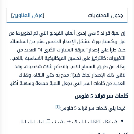
جدول المحتويات
[
عرض العناوين
]
إن لعبة قراند 5 هي إحدى ألعاب الفيديو التي تم تطويرها من
قبل روكستار نورث لتشكل الإصدار الخامس عشر من السلسلة،
حيث طرأ على إصدار “سرقة السيارات الكبرى 4” العديد من
التغييرات؛ كالتركيز على تحسين الميكانيكية الأساسية باللعب،
وذلك عن طريق السماح للاعب بالتحكم بثلاث شخصيات، وقد
لاقى ذلك الإصدار نجاحًا كبيرًا؛ مدح به حتى النقاد، وهناك
العديد من كلمات السر التي تجعل اللعبة ممتعة وسهلة أكثر.
كلمات سر قراند 5 فلوس
[1]
فيما يلي كلمات سر قراند 5 فلوس:
L1 . L1 . L1 .☐ . ↓ . Δ . ⇾ . X . L1 . LEFT . R2 . Δ