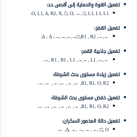
تفعيل القوة والحماية إلى أقصى حد:
O, L1, Δ, R2, X, □, O, →, □, L1, L1, L1.
تفعيل القفز:
←,←, Δ ، Δ ،→,→,←,→□,R1 , R2.
تفعيل جاذبية القمر:
←,←, R1 , R1 , L1 ,→,←, L1 ,←.
تفعيل زيادة مستوى بحث الشرطة:
R1, R1, O, R2, ←, →, ←, →, ←, →.
تفعيل خفض مستوى بحث الشرطة:
R1, R1, O, R2, →, ←, →, ←, →, ←.
تفعيل حالة المخمور السكران:
Δ, →, →, ←, ←, □, O, ←.