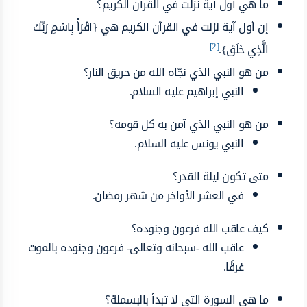
ما هي أول آية نزلت في القرآن الكريم؟
إن أول آية نزلت في القرآن الكريم هي {اقْرَأْ بِاسْمِ رَبِّكَ
[2]
الَّذِي خَلَقَ}.
من هو النبي الذي نجّاه الله من حريق النار؟
النبي إبراهيم عليه السلام.
من هو النبي الذي آمن به كل قومه؟
النبي يونس عليه السلام.
متى تكون ليلة القدر؟
في العشر الأواخر من شهر رمضان.
كيف عاقب الله فرعون وجنوده؟
عاقب الله -سبحانه وتعالى- فرعون وجنوده بالموت
غرقًا.
ما هي السورة التي لا تبدأ بالبسملة؟