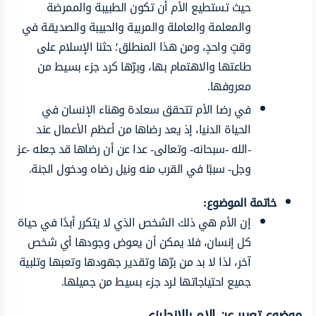
حيث تستطيع الأم أن تكون الطبيبة والممرضة
والمعلمة والعاملة والمربية والحبيبة والصديقة في
وقتٍ واحدٍ، ومن هذا المنطلق؛ حثنا الإسلام على
طاعتها والاهتمام بها، وبرّها كرد جزء بسيط من
معروفها.
في رضا الأم تتحقق سعادة وهناء الإنسان في
الحياة الدنيا، إذ يعد رضاها من أعظم الأعمال عند
-الله -سبحانه- وتعالى- عدا عن أن رضاها قد جعله -عز
وجل- سببًا في القرب منه ونيل رضاه ودخول الجنة.
خاتمة الموضوع:
إن الأم هي ذلك الشخص الذي لا يتكرر أبدًا في حياة
كل إنسان، فلا يمكن أن يعوض وجودها أي شخص
آخر، لذا لا بد من برّها وتقدير جهودها وتعبها وتلبية
جميع احتياجاتها لرد جزء بسيط من جميلها.
موضوع تعبير عن الام بالانجليزي