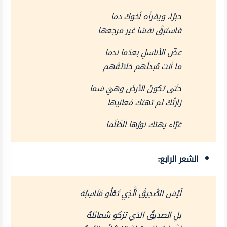
حبرًا، ويقرأه أخوكَ دما
فاستبقْ نفسًا غير مرجعها
عضّ الأناسلِ بعدَما ندما
ما أنت مُبدلُهم خلائقَهم
حتّى تكونَ الأرضُ وهيَ سَما
زارتْكَ لم تهتك مَعانيها
غرّاء يهتك نورُها الظّلَما
الشعر الرابع:
لَيْسَ الصَّدِيقُ الَّذِي تَعْلُو مَنَاسِبُهُ
بلِ الصديقُ الذي تزكو شمائلهُ