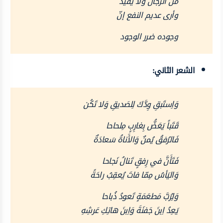
من الرجال ولا يفيد
وأرى عديم النفع إنّ
وجوده ضرر الوجود
الشعر الثاني:
وَاِستَبقِ وِدَّكَ لِلصَديقِ وَلا تَكُن
قَتَباً يَعَضُّ بِغارِبٍ مِلحاحا
فَالرُفقُ يُمنٌ وَالأَناةُ سَعادَةٌ
فَتَأَنَّ في رِفقٍ تَنالُ نَجاحا
وَاليَأسُ مِمّا فاتَ يُعقِبُ راحَةً
وَلِرُبَّ مَطعَمَةٍ تَعودُ ذُباحا
يَعِدُ اِبنَ جَفنَةَ وَاِبنَ هاتِكِ عَرشِهِ