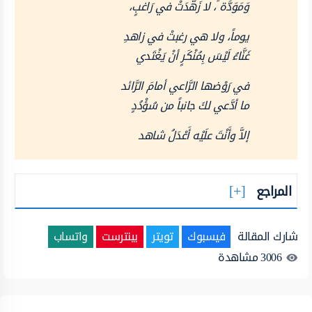
وَمَوَدَّة ً، لا زَهَّدَتْ في رَاغبٍ،
يوماً، ولا هي رغبتْ في زاهدِ
غَنَّاءُ لَيْسَ بِمُنْكَرٍ أنْ يَغْتَدي
في رَوْضها الرَّاعي أمامَ الرَّائد
ما أدَّعي لكَ جانباً من سُؤْدُدٍ
إلاَّ وأَنْتَ علَيْه أَعْدَلُ شاهد
المراجع
شارك المقالة
فيسبوك
تويتر
بينترست
واتساب
3006
مشاهدة