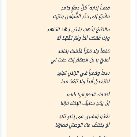
فغداً إذابة ُ كلَّ دمعًٍ جامدِ
فافْزَعْ إلى ذخْر الشُّؤونِ وغَرْبِه
فالدَّمْعُ يُذْهبُ بَعْضَ جَهْد الجَاهدِ
وإذا فَقَدْتَ أخاً ولَمْ تَفْقِدْ لَهُ
دَمْعاً ولا صَبْراً فَلَسْتَ بفاقد
أعليَّ يا بنَ الجهمْ إنكَ دفتَ لي
سماً وخمراً في الزلالِ الباردِ
لاتَبْعَدَنْ أَبَداً ولا تَبْعُدْ فما
أخلاقك الخضرُ الربا بأباعدِ
إنْ يكدِ مطرفُ الإخاءَ فإننا
نغْدُو وَنَسْري في إِخَاءٍ تَالدِ
أوْ يختلفْ ماءُ الوصالِ فماؤنا