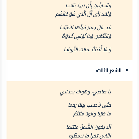
وَالحارِثَينِ بِأَن يَزيدَ فَلاحا
وَلَقَد رَأى أَنَّ الَّذي هُوَ غالَهُم
قَد غالَ حِميَرَ قَيلَها الصَبّاحا
وَالتُبَّعَينِ وَذا نُؤاسٍ غُدوَةً
وَعلا أُذَينَةَ سالِبَ الأَرواحا
الشعر الثالث:
يا صاحبي، وهواك يجذبُني
حتّى لأحسب بيننا رحما
ما ضرّنا والودّ ملتئمٌ
ألّا يكونَ الشّملُ ملتئما
النّاس تقرأ ما تسطّره