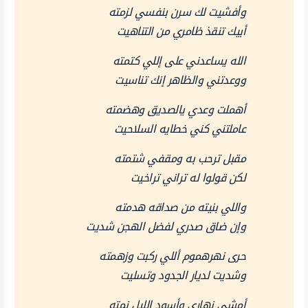
وأفشيت لك سرن بنفسي لزمته
أبيك تنقذ ظامري من التناهيت
الله يساعدني على إللي كتمته
ووعدتني والظاهر إنك تناسيت
أهملت وعدي يالصديق وهضمته
عاملتني كني خطايه السلاحيت
مقبل ترحب به ومقفي شتمته
لكن قولوا له تراني تراخيت
واللي بنيته من صداقه هدمته
وإن ضاق صدري لفضل الهجن شديت
حرى نهرهموم أللي ركبت وزهمته
وشديت لديار الجدود وتسليت
أمشي نهاري وأسود الليل نمته