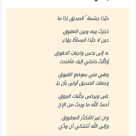
حبَّذا حِشمة ُ الصديق إذا ما
حَجَزتْ بينه وبين العقوقِ
حين لا حبَّذا انبساطٌ يؤدّيـ
ـه إلى بخسِ واجباتِ الحقوقِ
وُكِّلتْ حاجتي إليك فأضحت
وهي مني بموضع العَيوقِ
وجعلت الصديق أولى بأن يلـ
ـغى ويرضى بخلَّبات البروقِ
أحمدُ اللَّه ما وردتُ من الإِخ
وان غير المُكدِّر المطروق
وإلى اللَّه أشتكي أن ودِّي