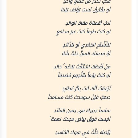
عذبٌ تحدرَ من غمامٍ واحدِ
أو يفْتَرقْ نَسَبٌ يُؤَلف بَيْننا
أدبٌ أقمناهُ مقامَ الوالدِ
لو كنتَ طرفاً كنتَ غيرَ مدافعٍ
للأَشْقَرِ الجَعْدِي أو للذَّائذِ
أوْ قدمتكَ السنَّ خلتُ بأنهُ
منْ لَفْظكَ اشتُقَّتْ بَلاغَة ُ خالدِ
أو كنتُ يَوْماً بالنُّجوم مُصَدقاً
لَزَعَمْتُ أنَّكَ أنتَ بِكْرُ عُطارِدِ
صعبٌ فإنْ سومحتَ كنتَ مسامحاً
سلساً جريركَ في يمينِ القائدِ
ألبستَ فوقَ بياضِ مجدكَ نعمة ً
بَيْضاءَ حَلَّتْ في سَواد الحَاسدِ