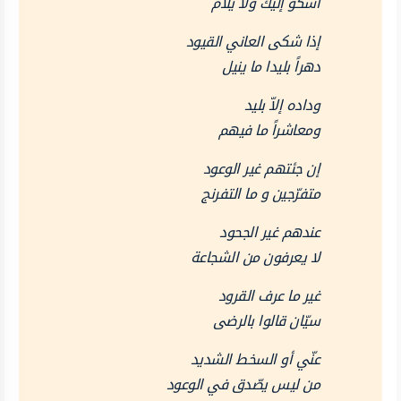
أشكو إليك ولا يلام
إذا شكى العاني القيود
دهراً بليدا ما ينيل
وداده إلاّ بليد
ومعاشراً ما فيهم
إن جئتهم غير الوعود
متفرّجين و ما التفرنج
عندهم غير الجحود
لا يعرفون من الشجاعة
غير ما عرف القرود
سيّان قالوا بالرضى
عنّي أو السخط الشديد
من ليس يصّدق في الوعود