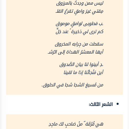
ليس ممن ودِدتُ بالمرزوق
مِقتي غيرَ وامقٍ تقرعُ القلـ
ـب فطوبى لوامقٍ موموق
كم ترى لي ذخيرة ً عند خِلٍّ
سقطت من جِرابه المخروق
أيها المعشرُ الهداة إلى الرُشـ
ـدِ أبينوا لنا بيان الصَّدوق
أين مَنْجاتُنا إذا ما لقينا
من مُسيغ الشجا شجا في الحلوق.
الشعر الثالث:
هيَ فُرْقَة ٌ منْ صَاحبٍ لكَ ماجِدِ