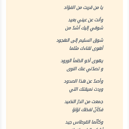
يا من قربت من الفؤاد
وأنت عن عيني بعيد
شوقي إليك أشدّ من
شوق السليم إلى الهجود
أهوى لقاءك مثلما
يهوى أخو الظمأ الورود
و تصدّني عنك النوى
وأصدّ عن هذا الصدود
وردت نميقتك التي
جمعت من الدرّ النضيد
فكأنّ لفظك لؤلؤ
وكأنّما القرطاس جيد