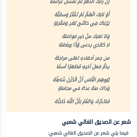
إنْ رابكَ الدهرُ لمْ تفشلْ عزائمهُ
أَوْ نَابَكَ الْهَمُّ لَمْ تَفْتُرْ وَسائِلُهُ
يَرْعَاكَ فِي حَالَتَيْ بُعْدٍ وَمَقْرَبَةٍ
وَلاَ تغبكَ منْ خيرٍ فواضلهُ
لا كالذي يدعى وُدًّا وباطنهُ
من جمر أحقادهِ تغلى مراجلهُ
يذمُّ فعلَ أخيهِ مُظهرًا أسفًا
لِيُوهِمَ النَّاسَ أَنَّ الْحُزْنَ شَامِلُهُ
وَذاكَ منهُ عداءٌ في مجاملةٍ
فَاحْذَرْهُ، وَاعْلَمْ بَأَنَّ اللَّهَ خَاذِلُهُ
شعر عن الصديق الغالي شعبي
فيما يلي شعر عن الصديق الغالي شعبي: