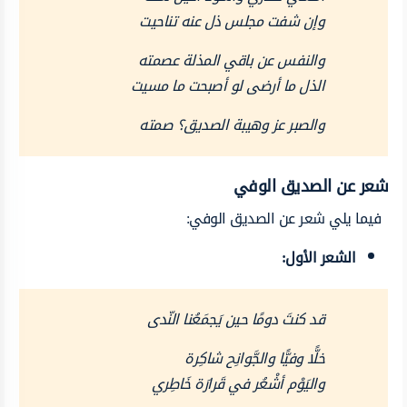
وإن شفت مجلس ذل عنه تناحيت
والنفس عن باقي المذلة عصمته
الذل ما أرضى لو أصبحت ما مسيت
والصبر عز وهيبة الصديق؟ صمته
شعر عن الصديق الوفي
فيما يلي شعر عن الصديق الوفي:
الشعر الأول:
قد كنتَ دومًا حين يَجمَعُنا النّدى
خلًّا وفيًّا والجَّوانِح شاكِرة
واليَوْم أشْعُر في قَرارَة خَاطِري