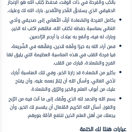
بالحُب والفرحة في ذات الوقت، فحفظ كِتاب الله هو الإنجاز
الحقيقي الذي يستحقّ الفّخر والتّقدير، بارك الله لكَ وعليك.
بكامل الفرحة والسّعادة أزفّ التّهاني إلى صديقي وأخي
الغالي بمناسبة حفظه لكتاب الله، فاللهم اكتب له الخير،
وبارك له فيه، وأنفع به عبادك يا أرحم الرّاحمين.
فمن أراد الله به خيرًا وفّقه للدين، وفقّهه في الشّريعة،
فيا فرحة القلب في هذه المناسبة العظيمة التي يليق لها
الفرح والسّعادة، مُبارك من القلب.
بكثير من السّعادة قد زارنا الخبر، وفي تلك المناسبة أُبارك
لأخي الغالي، وأسأل الله أن يُتمّ نِعمه عليه، وأن يفتح
عليك من أبواب العلم والخير والرّزق والسّعادة.
بسم الله والحمد لله الذي وفّقك إلى ما أنتَ فيه من الرّبح
والفوز، أسأل الله الكريم المُتعال أن يقسم لكَ الخير، وأن
يجعلك من أهل العلم الذين تنتفع الأمّة بنورهم.
عبارات هنئا لك الختمة