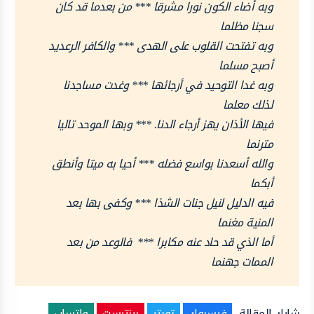
وبه أضاء الكون نورا مشرقا *** من بعدما قد كان
سجنا مظلما
وبه تفتحت القلوب على الهدى *** والكافر الرعديد
أصبح مسلما
وبه غدا التوحيد في أرجائها *** وغدت مساجدنا
لذلك معلما
فيها الأذان يهز أرجاء الدنا. *** وبها الموحد تاليا
مترنما
والله أسعدنا بواسع فضله *** أحيا به ميتا وأنطق
أبكما
فيه الدليل لنيل جنات الشذا *** وكفى بها بعد
المنية مغنما
أما الذي قد حاد عنه مكابرا *** فالوعد من بعد
الممات جهنما
شارك المقالة
فيسبوك
تويتر
بينترست
واتساب