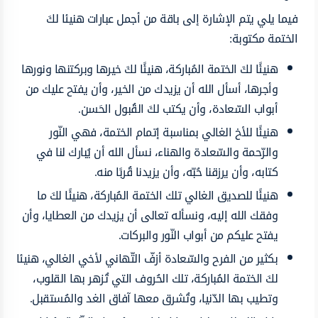
فيما يلي يتم الإشارة إلى باقة من أجمل عبارات هنيئا لكَ
الختمة مكتوبة:
هنيئًا لكَ الختمة المُباركة، هنيئًا لكَ خيرها وبركتنها ونورها
وأجرها، أسأل الله أن يزيدك من الخير، وأن يفتح عليك من
أبواب السّعادة، وأن يكتب لكَ القُبول الحَسن.
هنيئًا للأخ الغالي بمناسبة إتمام الختمة، فهي النّور
والرّحمة والسّعادة والهناء، نسأل الله أن يُبارك لنا في
كتابه، وأن يرزقنا حُبّه، وأن يزيدنا قُربًا منه.
هنيئًا للصديق الغالي تلك الختمة المُباركة، هنيئًا لكَ ما
وفقك الله إليه، ونسأله تعالى أن يزيدك من العطايا، وأن
يفتح عليكم من أبواب النّور والبركات.
بكثير من الفرح والسّعادة أزفّ التّهاني لأخي الغالي، هنيئا
لكَ الختمة المُباركة، تلك الحُروف التي تُزهر بها القلوب،
وتطيب بها الدّنيا، وتُشرق معها آفاق الغد والمُستقبل.