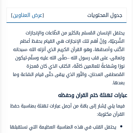
جدول المحتويات
[
عرض العناوين
]
يحتفل الإنسان المُسلم بالكثير من الطّاعات والإنجازات
الشّرعيّة، وإنّ أهم تلك الإنجازات هي القيام بحفظ أعظم
الكُتب وأصدقها، وهو القرآن الكريم الذي أنزله الله -سبحانه
وتعالى- على قلب رسول الله –صلّى الله عليه وسلّم-ليكون
نورًا وشفاعةً للعالمين كافّة، الكتاب الذي كان مُعجزة
المُصطفى العدنان، والنّور الذي يبقى حتّى قيام السّاعة وما
بعدها.
عبارات تهنئة ختم القران وحفظه
فيما يلي يُشار إلى باقة من أجمل عبارات تهنئة بمناسبة حفظ
القرآن مكتوبة:
يحتفل القلب في هذه المناسبة العظيمة التي نستقبلها