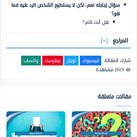
سؤال إجابته نعم، لكن لا يستطيع الشخص الرد عليه فما
هو؟
هل أنت نائم؟
المراجع
شارك المقالة
فيسبوك
تويتر
بينترست
واتساب
2619
مشاهدة
مقالات متعلقة