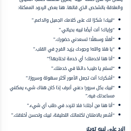
والعلاقة بالشخص الذي قالها. هنا بعض الردود الممكنة:
“لبيك! شكرًا لك على كلامك الجميل والداعم.”
“وإياك! أنت أيضًا لبيه بحياتي.”
“أهلًا وسهلًا! تسعدني حضورك.”
“يا هلا والله! وجودك يزيد الفرح في القلب.”
“أنا هنا لخدمتك! أي خدمة تحتاجها؟”
“تسلم يا طيب! دائمًا في خدمتك.”
“أشكرك! أنت تجعل الأمور أكثر سهولة وسرورًا.”
“لبيك بكل سرور! دعني أعرف إذا كان هناك شيء يمكنني
مساعدتك فيه.”
“أنا هنا من أجلك! فلا تتردد في طلب أي شيء.”
“أشعر بالامتنان لكلماتك اللطيفة، لبيك ولحسن أخلاقك.”
الرد على لبيه تويتر