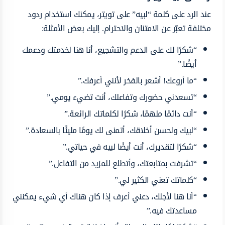
عند الرد على كلمة “لبيه” على تويتر، يمكنك استخدام ردود
مختلفة تعبّر عن الامتنان والاحترام. إليك بعض الأمثلة:
“شكرًا لك على الدعم والتشجيع، أنا هنا لخدمتك ودعمك
أيضًا.”
“ما أروعك! أشعر بالفخر لأنني أعرفك.”
“تسعدني حضورك وتفاعلك، أنت تضيء يومي.”
“أنت دائمًا ملهمًا، شكرًا لكلماتك الرائعة.”
“لبيك ولحسن أخلاقك، أتمنى لك يومًا مليئًا بالسعادة.”
“شكرًا لتقديرك، أنت أيضًا لبيه في حياتي.”
“تشرفت بمتابعتك، وأتطلع للمزيد من التفاعل.”
“كلماتك تعني الكثير لي.”
“أنا هنا لأجلك، دعني أعرف إذا كان هناك أي شيء يمكنني
مساعدتك فيه.”