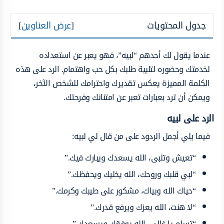
جدول المحتويات
[
عرض العناوين
]
عندما يقول لك أحدهم “لبيه”، فهو يعبر عن استعداده
لخدمتك وحضوره لتلبية طلبك بكل حب واهتمام. الرد على هذه
الكلمة المميزة يعكس تقديرك واحترامك للشخص الآخر،
ويمكن أن ترد بعبارات تعبر عن امتنانك وفرحتك.
الرد على لبيه
فيما يلي أجمل الردود على من قال لي لبيه:
“تعيش وتلبى، الله يسعدك ويبارك فيك.”
“لبي قلبك وروحك، الله يخليك ويحفظك.”
“حياك الله وبياك، مشكور على طيبك وكرمك.”
“لا هنت، الله يعزك ويرفع قدرك.”
“تسلم يا غالي، الله يوفقك ويسعدك.”