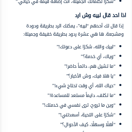
“شكرًا لكلماتك الجميلة، أنت إضافة قيمة في حياتي.”
اذا احد قال لبيه وش ارد
إذا قال لك أحدهم “لبيه”، يمكنك الرد بطريقة ودودة
ومشجعة. ها هي عشرة ردود بطريقة خفيفة وجميلة:
“لبيك والله، شكرًا على دعوتك!”
“وياك، أي خدمة؟”
“ما تشيل هم، دائماً حاضر!”
“يا هلا فيك، وش الأخبار؟”
“حياك الله، أي وقت تحتاج شيء!”
“ما تكلف، دايماً مستعد للمساعدة!”
“وين ما تروح، ترى نفسي في خدمتك!”
“شكرًا على التحية، أسعدتني!”
“أهلًا وسهلًا، كيف الأحوال؟”