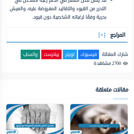
قد يمثل قص الشعر في الحلم رغبة الشخص في
التحرر من القيود والتقاليد المفروضة عليه، والعيش
بحرية وفقًا لرغباته الشخصية دون قيود.
المراجع
شارك المقالة
فيسبوك
تويتر
بينترست
واتساب
2700
مشاهدة
مقالات متعلقة