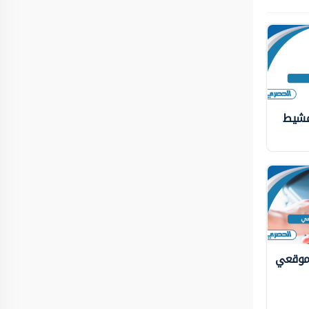
 مشيط
 موقعي