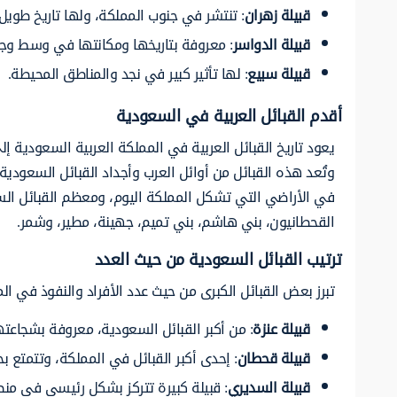
قبيلة زهران
: تنتشر في جنوب المملكة، ولها تاريخ طويل.
قبيلة الدواسر
: معروفة بتاريخها ومكانتها في وسط وج
قبيلة سبيع
: لها تأثير كبير في نجد والمناطق المحيطة.
أقدم القبائل العربية في السعودية
يعود تاريخ القبائل العربية في المملكة العربية السعودية إلى
وتُعد هذه القبائل من أوائل العرب وأجداد القبائل السعودية ا
في الأراضي التي تشكل المملكة اليوم، ومعظم القبائل السعود
القحطانيون، بني هاشم، بني تميم، جهينة، مطير، وشمر.
ترتيب القبائل السعودية من حيث العدد
تبرز بعض القبائل الكبرى من حيث عدد الأفراد والنفوذ في ال
قبيلة عنزة
: من أكبر القبائل السعودية، معروفة بشجاعتها
قبيلة قحطان
: إحدى أكبر القبائل في المملكة، وتتمتع ب
قبيلة السديري
: قبيلة كبيرة تتركز بشكل رئيسي في م