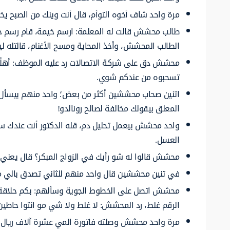
مرة واحد شاف أخوه التوأم، قال أنت وينك من الصبح يخ
طالب محشش قالت له المعلمة: ارسم خيمة، قام رسم خيم
الطالب المحشش، وأخذ المحاية ومسح الأغنام، قالتله ل
محشش دق على شركة الاتصالات رد عليه الموظف: أهلً
تسحبوه من عندكم شوي.
اتنين صحاب محششين أكثر من بعض؛ واحد منهم بيسأل ال
المعلق بيقولك مخالفة لصالح رونالدو!
واحد محشش بيعمل تحليل دم، قله الدكتور أنت عندك سكر
العسل.
محشش قالوا له شو رأيك في الزواج المبكر؟ قال يعني
في تنين محششين قال واحد منهم للثاني تصدق بالي مش
محشش اتصل على الخطوط الجوية وسألهم: بكم حلاقة ال
الرقم غلط، رد المحشش: لا غلط ولا شي مو انتوا حاطين إ
مرة واحد محشش وصلته فاتورة المي عشرة آلاف ريال دق