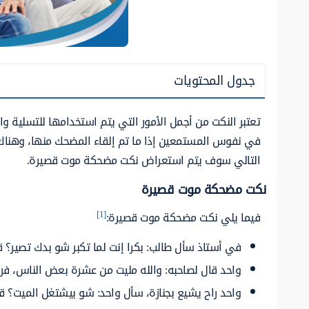
جدول المحتويات
تعتبر النكت من أجمل الأمور التي يتم استخدامها للتسلية وا
في نفوس المستمعين إذا ما تم إلقاء المضحك منها، وهنا
التالي سوف يتم استعراض نكت مضحكة موت قصيرة.
نكت مضحكة موت قصيرة
[1]
فيما يلي
نكت مضحكة موت قصيرة:
في أستاذ سأل طالب: بكرا إنت لما تكبر شو بدك تصير؟ قله
واحد قال لصاحبه: والله مليت من عشرة بعض الناس، فرد 
واحد راح يشيع بجنازة، سأل واحد: شو بيشتغل الميت؟ قال