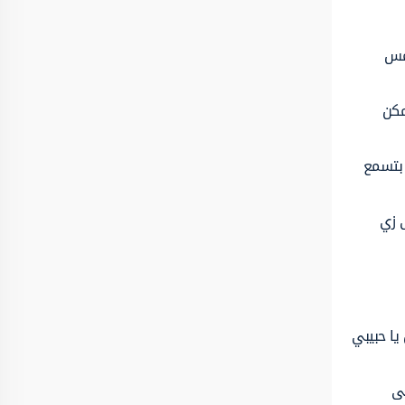
حمس
مكن
 بتسمع
 زي
يا حبيبي
لى