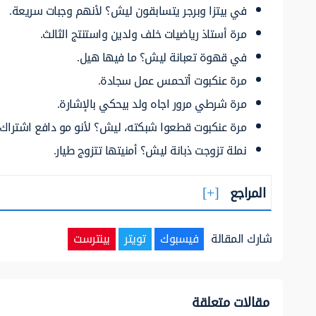
في بيتزا وبرجر يتسابقون ليش؟ لأنهم وجبات سريعة.
مرة أستاذ رياضيات خلف ولدين واستنتج الثالث.
في قهوة تعبانة ليش؟ ما فيها هيل.
مرة عنكبوت أتحمس عمل سجادة.
مرة شرطي مرور اجاه ولد بيحكي بالإشارة.
مرة عنكبوت قطعوا شبكته، ليش؟ لأنو مو دافع اشتراك.
نملة تزوجت ذبانة ليش؟ أمنيتها تتزوج طيار.
المراجع
شارك المقالة
فيسبوك
تويتر
بينترست
مقالات متعلقة