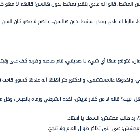
ن المشط، قالوا له عادي بتقدر تمشط بدون هالسن! قالهم لا مهو كا
 قالوا له عادي بتقدر تمشط بدون هالسن.. قالهم لا مهو كان السن ال
ان، فتوقع منها أي شيء يا صديقي، قام صاحبه وضربه كف على رقبته
، واخدوها عالمستشفى، والدكتور خبّر أهلها أنه عندها كسور، قامت ق
لبيت؟ قاله لا من كفار قريش، أخده الشرطي ورماه بالحبس، وكل ما
؟، رد طالب محشش: السمك يا أستاذ.
ب محشش: هي التي تذاكر طوال العام ولا تنجح.