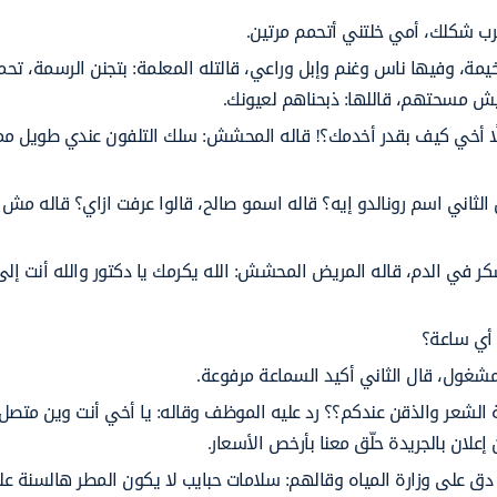
رب شكلك، أمي خلتني أتحمم مرتين.
ة، وفيها ناس وغنم وإبل وراعي، قالتله المعلمة: بتجنن الرسمة، ت
يش مسحتهم، قاللها: ذبحناهم لعيونك.
ا أخي كيف بقدر أخدمك؟! قاله المحشش: سلك التلفون عندي طويل م
ثاني اسم رونالدو إيه؟ قاله اسمو صالح، قالوا عرفت ازاي؟ قاله مش
 في الدم، قاله المريض المحشش: الله يكرمك يا دكتور والله أنت إلى
 أي ساعة؟
غول، قال الثاني أكيد السماعة مرفوعة.
شعر والذقن عندكم؟؟ رد عليه الموظف وقاله: يا أخي أنت وين متصل 
علان بالجريدة حلّق معنا بأرخص الأسعار.
 على وزارة المياه وقالهم: سلامات حبايب لا يكون المطر هالسنة ع