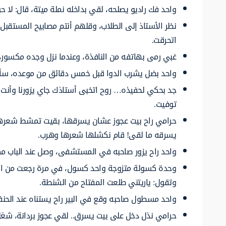
واحد فك راديو يصلحه، لقي بداخله نملة ميتة، قال: لا حو
نظر الأستاذ إلى الطلاب، وقلهم أنتم مصابيح المستقبل، 
اتحرقت.
غبي رمى بهاتفه من النافذة، وعندما نزل وجده مكسور، 
واحد بضل يشرب الدوا قبل خمس دقائق من موعده، سألو
جد بحكي لحفيذه… روح اتخبى أستاذك جاي يزورنا وأنت ما
توفيت.
حرامي راح بيت عجوز عشان يسرقها، بقيت تمشط شعرها
يسرقه ما لقى! قام نكشلها شعرها وهرب.
واحد راح يزور صاحبه في المستشفى، وصل عند الباب مك
وحدة كسولة متزوجة واحد كسول، في مرة رجعت من الشغ
وتقول: ياريتني طلعت المفتاح من الشنطة.
واحد مسطول صاحبه وقع في البير راح يستناه عند الحنف
حرامي نذل دخل على بيت يسرق.. لقي عجوز بردانة، شغ