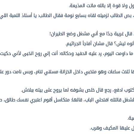
ل ولا قوة إلا بالله ماتت المذيعة.
بص الطالب لزميله لقاه بسابع نومة فقال الطالب: يا أستاذ اللمبة الل
قال غريبة جدًا مع أني مشغل وضع الطيران!
ه ليش؟ قال مشان أفاجأ الجراثيم.
 داومت اليوم، رد عليه الحفيد وحكاله: أنت إلي روح اتخبى لأني حكيت 
 ثلاث ساعات وهو متخبي داخل الخزانة مستني تنام، وبس نامت دور 
توب ادفع، رجع قال خلص بشوفه لما يروح على بيته ببلاش.
ل قالتله افتحلي الباب، قالها: متكاسل أقوم اعتبري نفسك طالق، ص
ية.
ل عليها المكيف وهرب.