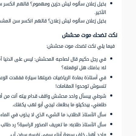
بخيل زعلان سألوه ليش حزين ومهموم؟ قالهم انكسر س
الأخير.
بخيل زعلان سألوه ليش زعلان؟ قالهم انكسر سن المشط،
نكت تضحك موت محشش
فيما يلي نكت تضحك موت محشش:
في رجل حكيم قال لصاحبه المحشش: ليس على الدنيا أم
له: بذمتك هل توقعته؟
في أستاذة بمادة الرياضيات ضربتها سيارة ففقدت الوعي
تنسوش توحدوا المقامات!
شرطي بيسأل واحد محشش واقف قدام بيته أنت من أهل ا
طلعني، بيحكيلو ما بطلعك ليجي أبو لهب يكفلك.
سأل الأستاذ الطلاب: ما الشيء الذي لا يذوب في الماء
سأل الأستاذ طلابه: ما تعريف الصخور الراسبة؟ رد طال
واحد أهبل خلف سبعة أبناء سمى نفسه سفن أب.