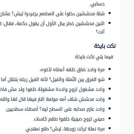
حسابي.
شلة محششين دخلوا على المطعم يزغردوا ليش؟ عشان 
اثنين محششين خطر ببال الأول أن يقول حكمة، فقال: ق
أنت؟
نكت بايخة
فيما يلي نكت بايخة:
مرة واحد ضاق خلقه أعطاه لأخوه.
شو الفرق بين النّملة والفيل؟ لأنه الفيل رجله بتنمّل أما ال
واحد مشغول تزوج واحدة مشغولة خلفوا ولد مش فاض
واحد محشش شاف أمه مولعة النار فيها قال لها والله م
واحد عازم صحابه على السطح ليه؟ أصدقاء سطحيين.
صيني تزوج صينية خلفوا طقم كاسات.
مرة نملة تركت زوجها، ليش؟ طلع نملنجي.