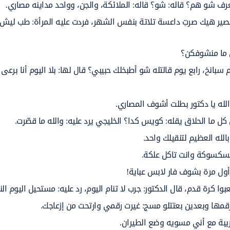
رف شو هم؟ قاله: شو؟ قاله: الملائكة، والجن، وواحد مداينه مصاري.
صير هيك صرتِ داعسة تلاتة بنفس الشهر، فردت عليه المرأة: طب لي
ق ما منشوفكن؟
بانخ، رابع يوم قالتله شو أطبخلك حبيبي؟ قال لها: بلا اليوم أنا برعى 
لله يا دكتور بطلت أشوف المصاري.
 ما الحلاق يقله: كويس كدا؟ الخليجي يرد عليه: والله ما قصّرت.
الله العظيم لتنقيلك واحد.
لسكسوكة وانت تاكل علكة.
ول مرة بشوف فار لابس عباية!
بوا كرة قدم، قال الدكتور: جرب لا تنام اليوم، رد عليه: مستحيل اليوم ال
مها وبعدين بعتتلو مسج: غيرت رقمي وارتحت من إزعاجك.
ريبة مع أني مسويه وضع الطيران.