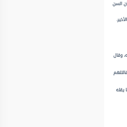
ن السن
أخير.
، وقال
التلهم
 يقله