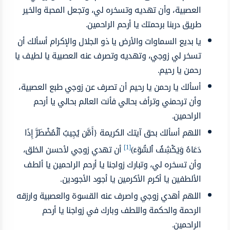
العصبية، وأن تهديه وتسخره لي، وتجعل المحبة والخير
طريق دربنا برحمتك يا أرحم الراحمين.
يا بديع السماوات والأرض يا ذو الجلال والإكرام أسألك أن
تسخر لي زوجي، وتهديه وتصرف عنه العصبية يا لطيف يا
رحمن يا رحيم.
أسألك يا رحمن يا رحيم أن تصرف عن زوجي طبع العصبية،
وأن ترحمني وترأف بحالي فأنت العالم بحالي يا أرحم
الراحمين.
اللهم أسألك بحق آيتك الكريمة {أَمَّن يُجِيبُ ٱلْمُضْطَرَّ إِذَا
[1]
دَعَاهُ وَيَكْشِفُ ٱلسُّوٓءَ)
أن تهدي زوجي لأحسن الخلق،
وأن تسخره لي، وتبارك زواجنا يا أرحم الراحمين يا ألطف
الألطفين يا أكرم الأكرمين يا أجود الأجودين.
اللهم أهدي زوجي واصرف عنه القسوة والعصبية وارزقه
الرحمة والحكمة واللطف وبارك في زواجنا يا أرحم
الراحمين.