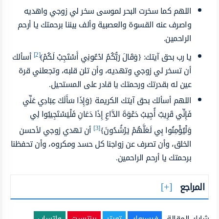
اللهم كما سخرت البحر لموسى سخر لي زوجي واهديه
واصرف عنه القسوة والعصبية وألف بيننا برحمتك يا أرحم
الراحمين.
[2]
يا رب بحق آيتك: {وَقَالَ رَبُّكُمُ ادْعُونِي أَسْتَجِبْ لَكُمْ)
أسألك
أن تسخر لي زوجي وتهديه، وأن تلن قلبه، وتجعلني قرة
عين له بقدرتك ورحمتك يا قادر على المستحيل.
اللهم أسألك بحق آيتك الكريمة {وَإِذَا سَأَلَكَ عِبَادِي عَنِّي
فَإِنِّي قَرِيبٌ أُجِيبُ دَعْوَةَ الدَّاعِ إِذَا دَعَانِ فَلْيَسْتَجِيبُوا لِي
[3]
وَلْيُؤْمِنُوا بِي لَعَلَّهُمْ يَرْشُدُونَ}
أن تهدي زوجي لأحسن
الخلق، وأن تصرف عن زواجنا كل حسد ومكروه، وأن تحفظنا
برحمتك يا أرحم الراحمين.
المراجع
شارك المقالة
فيسبوك
تويتر
بينترست
واتساب