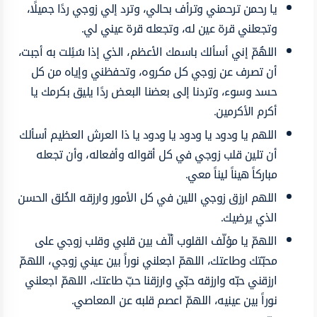
يا رحمن ترحمني وترأف بحالي، وترد إلي زوجي ردًا جميلًا،
وتجعلني قرة عين له، وتجعله قرة عيني لي.
اللهُمّ إني أسألك باسمك الأعظم، الذي إذا سُئِلت به أجبت،
أن تصرف عن زوجي كل مكروه، وتحفظني وإياه من كل
حسد وسوء، وتردنا إلى بعضنا البعض ردًا يليق بكرمك يا
أكرم الأكرمين.
اللهم يا ودود يا ودود يا ودود يا ذا العرش العظيم أسألك
أن تلين قلب زوجي في كل أقواله وأفعاله، وأن تجعله
مباركاً هيناً ليناً معي.
اللهم ارزق زوجي اللين في كل الأمور وارزقه الخُلق الحسن
الذي يرضيك.
اللهمّ يا مؤلّف القلوب ألّف بين قلبي وقلب زوجي على
محبّتك وطاعتك، اللهمّ اجعلني نوراً بين عيني زوجي، اللهمّ
ارزقني حبّه وارزقه حبّي وارزقنا حبّ طاعتك، اللهمّ اجعلني
نوراً بين عينيه، اللهمّ اعصم قلبه عن المعاصي.