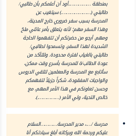
بمنطقة ……………..أود أن أعلمكم بأن طالبي/
طالبتي (………………….) سيتغيب عن
المدرسة بسبب سفر ضروري خارج المدينة،
وهذا السفر مهم؛ لأنه يتعلق بأمر عائلي ملحّ
ومهم. أرجو من حضرتكم أن تتفهموا الحاجة
الشديدة لهذا السفر، وتسمحوا لطالبي/
طالبتي بالغياب لفترة محدودة. وللتأكد من
عودة الطالب/ة للمدرسة بأسرع وقت ممكن،
سأتابع مع المدرسة والمعلمين لتلقي الدروس
والواجبات المفقودة، شكراً جزيلاً لتفهمكم
وحسن تعاونكم في هذا الأمر المهم، مع
خالص التحية، ولي الأمر (…………….).
مدرسة /….، مدير المدرسة…………السلام
عليكم ورحمة الله وبركاته أبلغ سيادتكم أنا