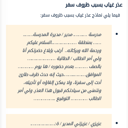
عذر غياب بسبب ظروف سفر
فيما يلي نماذج عذر غياب بسبب ظروف سفر:
مدرسة ….……. مدير / مديرة المدرسة……..
…… بمنطقة ………………..السلام عليكم
ورحمة الله وبركاته.. أرغب بإبلاغ حضرتكم أنا
ولي أمر الطالب / الطالبة ……………….…
بالصف ………. بعدم حضوره / ها يوم …………
الموافق………..…….حيث إنه حدث ظرف طارئ
أدت إلى سفرنا، ولا يمكن إلغاؤه أو تأجيله،
ونتمنى من سيادتكم قبول هذا العذر. ولي أمر
الطالب …………. التوقيع ..……………
عزيزي / عزيزتي المدير / ة:……………….