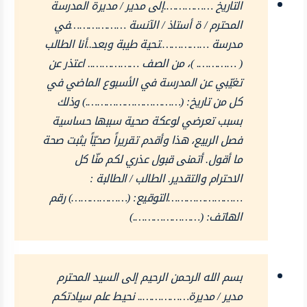
التاريخ …………….إلى مدير / مديرة المدرسة
المحترم / ة أستاذ / الآنسة ………………في
مدرسة …………….تحية طيبة وبعد..أنا الطالب
( …………. )، من الصف …………….. اعتذر عن
تغيّبي عن المدرسة في الأسبوع الماضي في
كل من تاريخ: (………………………….) وذلك
بسبب تعرضي لوعكة صحية سببها حساسية
فصل الربيع، هذا وأقدم تقريراً صحيّاً يثبت صحة
ما أقول. أتمنى قبول عذري لكم منّا كل
الاحترام والتقدير. الطالب / الطالبة :
……………………التوقيع: (………………) رقم
الهاتف: (………………….)
بسم الله الرحمن الرحيم إلى السيد المحترم
مدير / مديرة…………….. نحيط علم سيادتكم