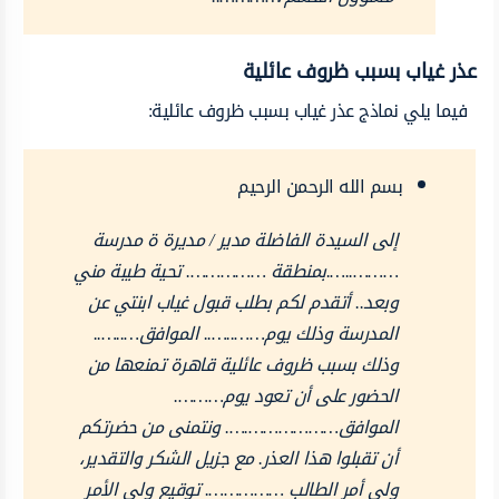
عذر غياب بسبب ظروف عائلية
فيما يلي نماذج عذر غياب بسبب ظروف عائلية:
بسم الله الرحمن الرحيم
إلى السيدة الفاضلة مدير / مديرة ة مدرسة
………..….بمنطقة ……………. تحية طيبة مني
وبعد.. أتقدم لكم بطلب قبول غياب ابنتي عن
المدرسة وذلك يوم……..….. الموافق…..…..
وذلك بسبب ظروف عائلية قاهرة تمنعها من
الحضور على أن تعود يوم……….
الموافق……………….…. ونتمنى من حضرتكم
أن تقبلوا هذا العذر. مع جزيل الشكر والتقدير،
ولي أمر الطالب ……………. توقيع ولي الأمر