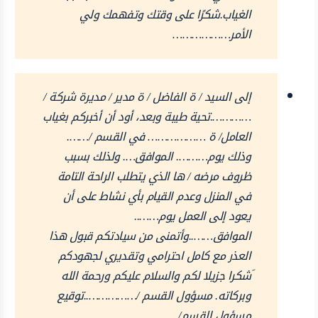
الغياب.شكرًا على وقتك وتفهمك ولي
الأمر………………
إلى السيد / ة الفاضل / ة مدير / مديرة شركة /
………….تحية طيبة وبعد، أود أن أخبركم بغياب
العامل/ ة ……………… في القسم /…….
وذلك يوم………. الموافق…. ولذلك بسبب
ظروف مرضه / ها الذي يتطلب الراحة التامة
في المنزل وعدم القيام بأي نشاط على أن
يعود إلى العمل يوم……..
الموافق……..وأتمنى من سيادتكم قبول هذا
العذر مع كامل احترامي وتقديري لجهودكم
َشكرا جزيلا لكم والسلام عليكم ورحمة الله
وبركاته. مسؤول القسم /……………..توقيع
مسؤول القسم/…………..