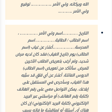
الله وبركاته. ولي الأمر ..…………….. توقيع
ولي الأمر ..………..
التاريخ …………..اسم ولي الأمر ……………. ،
اسم الطالب / الطالبة………………اسم
المدرسة………………..أعتذر عن غياب (اسم
الطالب) يوم (تاريخ الغياب) فقد كان لديه مرض
شديد، ولم أرغب بتعريض الطلاب الآخرين
للمرض. سأتأكد من تعويض (اسم الطالب)
الدروس الفائتة. أعتذر عن أي قلقٍ قد سبَّبه
هذا الغياب، وسأحرص في المستقبل على
إبلاغك. يمكن التواصل معي على رقم الهاتف
(كتابة رقم الهاتف) أو مراسلتي عبر البريد
الإلكتروني (كتابة البريد الإلكتروني) إن كان
هناك أي أسئلة أو لمناقشة ما فاته بسبب