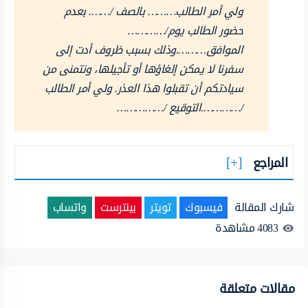
ولي أمر الطالب……… بالصف /……. بعدم
حضور الطالب يوم/…………
الموافق……….وذلك بسبب ظروف أدت إلى
سفرنا لا يمكن إلغاؤها أو تأجيلها، ونتمنى من
سيادتكم أن تقبلوا هذا العذر. ولي أمر الطالب
/………….التوقيع /……………
المراجع
شارك المقالة
فيسبوك
تويتر
بينترست
واتساب
4083
مشاهدة
مقالات متعلقة