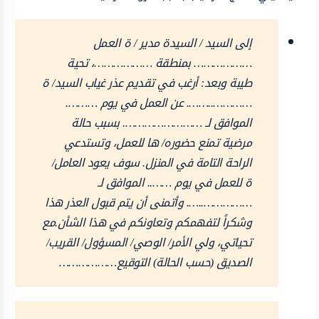
إلى السيد / السيدة مدير / ة العمل
……………… بمنطقة ………………، تحية
طيبة وبعد: أرغب في تقديم عذر غياب السيد/ ة
…………..……. عن العمل في يوم ……….
الموافق لـ ……………………. بسبب حالة
مرضية تمنع حضوره/ ها للعمل، وتستدعي
الراحة التامة في المنزل. سوف يعود العامل/
ة للعمل في يوم …….. الموافق لـ
……………..…. وأتمنى أن يتم قبول العذر هذا
وشكراً لتفهمكم وتعاونكم في هذا الشأن.مع
تحياتي، ولي الأمر/ الوصي/ المسؤول/ القريب/
الصديق (حسب الحالة) التوقيع………………