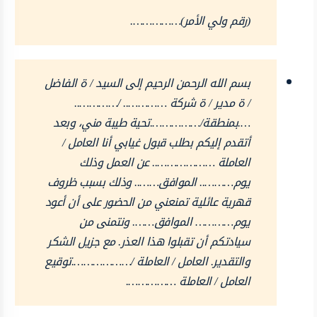
(رقم ولي الأمر)…………….
بسم الله الرحمن الرحيم إلى السيد / ة الفاضل
/ ة مدير / ة شركة ………….. /…………..
….بمنطقة/…………….تحية طيبة مني، وبعد
أتقدم إليكم بطلب قبول غيابي أنا العامل /
العاملة ……………….. عن العمل وذلك
يوم……….. الموافق…….. وذلك بسبب ظروف
قهرية عائلية تمنعني من الحضور على أن أعود
يوم………… الموافق……. ونتمنى من
سيادتكم أن تقبلوا هذا العذر. مع جزيل الشكر
والتقدير. العامل / العاملة /……………….توقيع
العامل / العاملة …………….