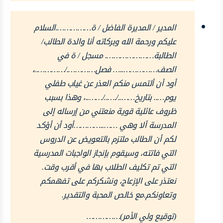
المدير / المديرة الفاضل / ة…………….السلام
عليكم ورحمة الله وبركاته أنا والدة الطالب/
الطالبة…………………. مسجل / ة في
الصف……………..… فصل…………./…………..،
أود أن ألتمس منكم العذر عن غياب طفلي
يوم….. بتاريخ……../.…../……..، وهذا بسبب
ظروف عائلية قوية منعتني من إرساله إلى
المدرسة ألا وهي ……..…………أود أن أؤكد
لكم أن الطالب ملتزم بالتعويض عن الدروس
التي فاتته، وسيقوم بإنجاز الواجبات المدرسية
التي تم تكليف الطلاب بها في أقرب وقت.
نعتذر على الإزعاج، ونشكركم على تفهمكم
وتعاونكم.مع خالص المحبة والتقدير.
(توقيع ولي الأمر)……………