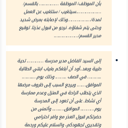
بأن الموظف/ الموظفة …………… بالقسم/
………………..سيتغيب / ستتغيب عن العمل
لمدة/………………وذلك لإصابته بمرض شديد
وحتى يتم شفاؤه. نرجو من قبول عذرنا. توقيع
مدير القسم/……………….
إلى السيد الفاضل مدير مدرسة …………. تحية
طيبة وبعد..أود أن أبلغكم بغياب ابنتي الطالبة
..……… في الصف ..……. وذلك يوم…..…….
الموافق……. ويرجع السبب إلى ظروف مرضها
الذي يتطلب الراحة في المنزل وعدم ممارسة
أي نشاط. على أن تعود إلى المدرسة
يوم……….. الموافق…..….. وأتمنى من
حضرتكم قبول العذر مع وافر احترامي
وتقديري لجهودكم، والسلام عليكم ورحمة