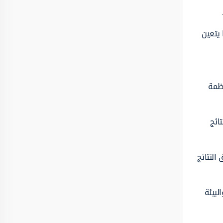
 يتعين
نظمة
ائج
النتائج
لبيئة