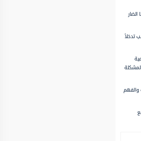
الضار
 تدخلاً
عية
المشكلة
ة والفهم
ع