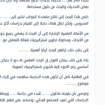
تجلت أمام علم….. تحديات عديدة، تجاوز بعضها، ولا تزال تح
بعض التحديات والبحث عن حلول مستدامة.
خلص هذا البحث إلى نتائج متعددة الجوانب تشير إلى………، و
المدروس، ولكن تظل هناك حاجة إلى القيام بدراسات أكث
من الأمانة العلمية الإشارة إلى أن البحث لا يغطي جميع جوان
من الأبحاث، ومحاولة تطوير استراتيجيات فعالة للتعامل مع…
إلى جانب ذلك، يُظهر البحث أيضًا أهمية……….
بناءً على ذلك، يمكن القول إن البحث العلمي له دور لا يم
أساسي يتم اللجوء إليه للخروج باستراتيجيات تنموية.
في النهاية نأمل أن تكون هذه الدراسة ساهمت في إثراء ال
موضوع……….
ونوصي بأن يتوجه باحثون…….. للبدء في دراسة…… وربطها ب
الدراسات التي تفيد المجتمع البحثي، وتساعد على فهم التفاع