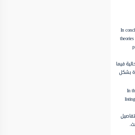
In concl
theories
p
الية فيما
رة بشكل
In t
listin
تفاصيل
ث.