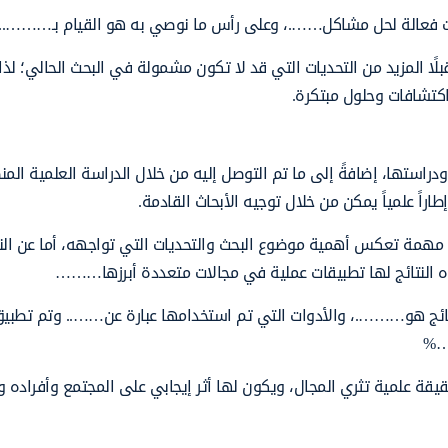
يات فعالة لحل مشاكل…….، وعلى رأس ما نوصي به هو القيام بـ………..
لًا المزيد من التحديات التي قد لا تكون مشمولة في البحث الحالي؛ لذا
واكتشافات وحلول مبتكرة.
ا ودراستها، إضافةً إلى ما تم التوصل إليه من خلال الدراسة العلمية الم
اراً علمياً يمكن من خلال توجيه الأبحاث القادمة.
جات مهمة تعكس أهمية موضوع البحث والتحديات التي تواجهه، أما عن النت
النتائج لها تطبيقات عملية في مجالات متعددة أبرزها………
نتائج هو……….، والأدوات التي تم استخدامها عبارة عن…….. وتم تطبيق 
ى…%
ة علمية تثري المجال، ويكون لها أثر إيجابي على المجتمع وأفراده وا