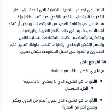
الألغاز هي نوع من التحديات الذهنية التي تهدف إلى اختبار
الفكر
والقدرة على التفكير النقدي، حيث تُعد الألغاز جزءًا
شائعًا
من
أدب
وثقافة
العديد من
المجتمعات،
ويمكن
أن
تتخذ
أشكالًا
عديدة، بما في ذلك
الألغاز
اللغوية
والرياضية
والفكرية، وتُستخدم
الكلمات
المتقاطعة
لتسلية الناس
وتحفيز
التفكير
الإبداعي،
وغالباً
ما تتطلب حلولها
تفكيراً
خارج
الصندوق والقدرة على تحليل المعلومات بشكل
صحيح.
60 لغز مع الحل
فيما يلي أفضل الألغاز مع حلولها:
اللغز:
ما هو الشيء الذي لا يمشي إلا بالضرب؟
الحل:
المسمار.
اللغز:
ما هو الشيء الذي يكون أصغر من البذور، ويكبر
ويصبح أكبر من الجبال؟