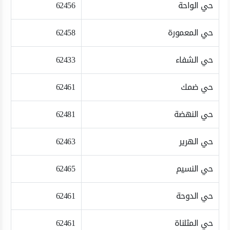
حي الواحة
62456
حي المعمورة
62458
حي الشفاء
62433
حي ضمك
62461
حي النهضة
62481
حي الهرير
62463
حي النسيم
62465
حي الدوحة
62461
حي المثلناة
62461