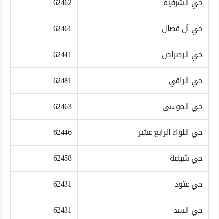
حي الشرفية
62462
حي آل قصال
62461
حي الرصراص
62441
حي الراقي
62481
حي الموسى
62463
حي اللواء الرابع عشر
62446
حي شباعة
62458
حي عتود
62431
حي السد
62431