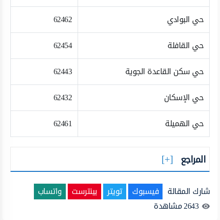
حي البوادي
62462
حي القافلة
62454
حي سكن القاعدة الجوية
62443
حي الإسكان
62432
حي الهميلة
62461
المراجع
شارك المقالة
فيسبوك
تويتر
بينترست
واتساب
2643
مشاهدة