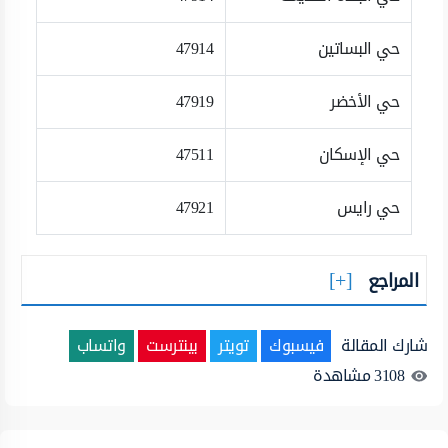
حي البساتين
47914
حي الأخضر
47919
حي الإسكان
47511
حي رايس
47921
المراجع
شارك المقالة
فيسبوك
تويتر
بينترست
واتساب
3108
مشاهدة