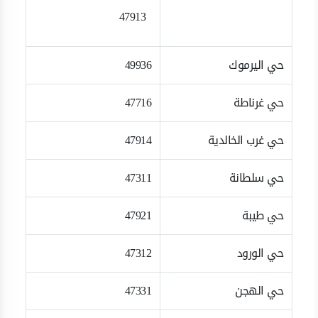
47913
حي اليرموك
49936
حي غرناطة
47716
حي غرب الخالدية
47914
حي سلطانة
47311
حي طيبة
47921
حي الورود
47312
حي الهجن
47331