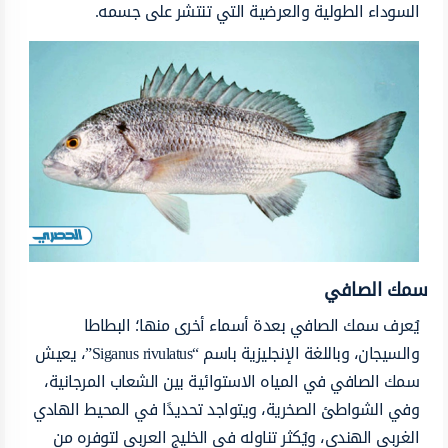
السوداء الطولية والعرضية التي تنتشر على جسمه.
سمك الصافي
يُعرف سمك الصافي بعدة أسماء أخرى منها؛ البطاطا
والسيجان، وباللغة الإنجليزية باسم “Siganus rivulatus”، يعيش
سمك الصافي في المياه الاستوائية بين الشعاب المرجانية،
وفي الشواطئ الصخرية، ويتواجد تحديدًا في المحيط الهادي
الغربي الهندي، ويُكثر تناوله في الخليج العربي لتوفره من