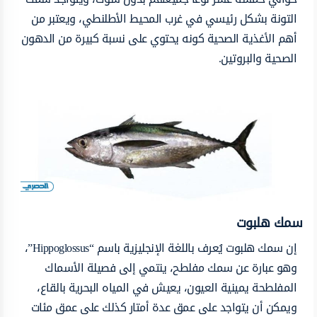
التونة بشكل رئيسي في غرب المحيط الأطلنطي، ويعتبر من
أهم الأغذية الصحية كونه يحتوي على نسبة كبيرة من الدهون
الصحية والبروتين.
سمك هلبوت
إن سمك هلبوت يُعرف باللغة الإنجليزية باسم “Hippoglossus”،
وهو عبارة عن سمك مفلطح، ينتمي إلى فصيلة الأسماك
المفلطحة يمينية العيون، يعيش في المياه البحرية بالقاع،
ويمكن أن يتواجد على عمق عدة أمتار كذلك على عمق مئات