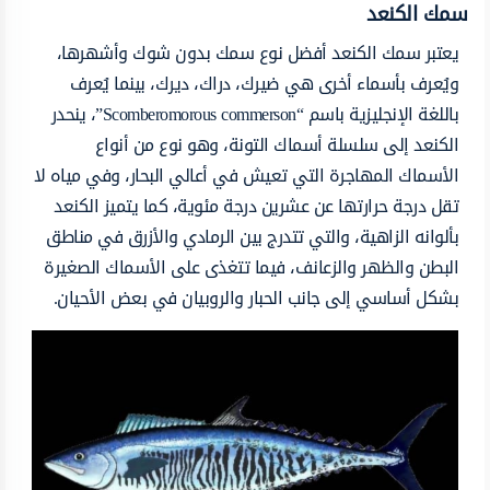
سمك الكنعد
يعتبر سمك الكنعد أفضل نوع سمك بدون شوك وأشهرها،
ويُعرف بأسماء أخرى هي ضيرك، دراك، ديرك، بينما يُعرف
باللغة الإنجليزية باسم “Scomberomorous commerson”، ينحدر
الكنعد إلى سلسلة أسماك التونة، وهو نوع من أنواع
الأسماك المهاجرة التي تعيش في أعالي البحار، وفي مياه لا
تقل درجة حرارتها عن عشرين درجة مئوية، كما يتميز الكنعد
بألوانه الزاهية، والتي تتدرج بين الرمادي والأزرق في مناطق
البطن والظهر والزعانف، فيما تتغذى على الأسماك الصغيرة
بشكل أساسي إلى جانب الحبار والروبيان في بعض الأحيان.