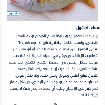
سمك الحاقول
إن سمك الحاقول يُعرف أيضًا باسم الخرمان أو ذو المنقار
التحتاني، واسمه باللغة الإنجليزية هو “Hyporhamphus”،
ينتمي الحاقول إلى فصيلة نصفيات المنقار أو أبو منقار من
شعاعيات الزعانف، ويعيش في المياه البحرية الدافئة حيث
يتواجد بشكل رئيسي في المحيط الهادي الهندي، كما يتميز
بشكله الغريب نوعًا ما؛ حيث إن جسمه يأخذ شكل جسم
الثعبان فهو أملس وطويل ونحيل مثله، وله منقار طويل،
وأسنان حادة، وعادةً ما يتواجد باللون الرمادي، ويشكل منقار
خطر كبير على الإنسان وعليه أن يصطاده بحذر بحيث لا يسبب
أي إصابة له.