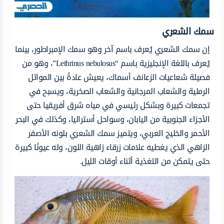
سمك الشعري
إن سمك الشعري يُعرف باسم آخر وهو سمك الإمبراطور، بينما
يُعرف باللغة الإنجليزية باسم “Lethrinus nebulosus”، وهو من
فصيلة شعاعيات الزعانف أسماك، يعيش عادةً بين الموائل
الرملية والشعاب المرجانية والشعاب الصخرية، ويسبح في
تجمعات كبيرة وبشكل رئيسي في مياه شرق أفريقيا حتى
الأجزاء الجنوبية من اليابان، وسواحل أستراليا، وكذلك في البحر
الأحمر والخليج العربي، ويتميز سمك الشعري بلونه الأصفر
الزاهي الذي يغطيه علامات زرقاء زاهية اللون، وله عيونًا كبيرة
حتى يتمكن من التغذية أثناء أوقات الليل.