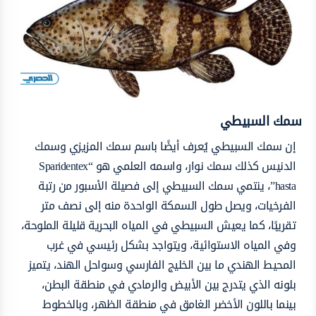
سمك السبيطي
إن سمك السبيطي يُعرف أيضًا باسم سمك المزيزي وسمك
الدنيس كذلك سمك نوار، واسمه العلمي هو “Sparidentex
hasta”، ينتمي سمك السبيطي إلى فصيلة الأسبور من رتبة
الفرخيات، ويصل طول السمكة الواحدة منه إلى نصف متر
تقريبًا، كما يعيش السبيطي في المياه البحرية قليلة الملوحة،
وفي المياه الاستوائية، ويتواجد بشكل رئيسي في غرب
المحيط الهندي ما بين الخليج الفارسي وسواحل الهند، يتميز
بلونه الذي يتدرج بين الأبيض والرمادي في منطقة البطن،
بينما باللون الأخضر الغامق في منطقة الظهر، وبالخطوط