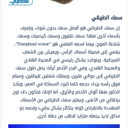
سمك الطرباني
إن سمك الطرباني هو أفضل سمك بدون شوك، ويُعرف
بأسماء أخرى منها؛ سمك نابليون وسمك كيدميات وسمك
شاحنة الموج، بينما اسمه العلمي هو “Humphead wrasse”،
ينتمي إلى فصيلة أسماك الرأس، ويعيش بين الشعاب
المرجانية، ويتواجد بشكل رئيسي في المحيط الهادي
والمحيط الهندي، وفي البحر الأحمر أيضًا، يصل طول سمك
الطرباني إلى حوالي مترين، ويمتلك شفتين غليظتين، وسنام
فوق رأسه يزداد حجمه كلما كبرت السمكة في العمر، ويأخذ
الذكور منها ألوان الأخضر والأزرق، أما الإناث فتكون ذات لون
برتقالي من الأعلى، ويعتبر سمك الطرباني من الأسماك
المهددة بالانقراض كونه يتكاثر بشكل بطيء ولحمه ذو
مذاق لذيذ يجعله متزايد للطلب من جهة أخرى.