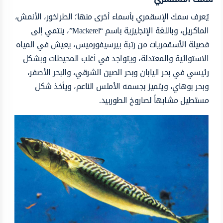
يُعرف سمك الإسقمري بأسماء أخرى منها؛ الطراخور، الأنمش،
الماكريل، وباللغة الإنجليزية باسم “Mackerel”، ينتمي إلى
فصيلة الأسقمريات من رتبة بيرسيفورميس، يعيش في المياه
الاستوائية والمعتدلة، ويتواجد في أغلب المحيطات وبشكل
رئيسي في بحر اليابان وبحر الصين الشرقي، والبحر الأصفر،
وبحر بوهاي، ويتميز بجسمه الأملس الناعم، ويأخذ شكل
مستطيل مشابهاً لصاروخ الطوربيد.