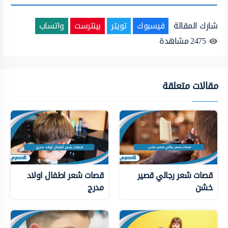
شارك المقالة
فيسبوك
تويتر
بينترست
واتساب
2475
مشاهدة
مقالات متعلقة
قصات شعر رجالي قصير
قصات شعر اطفال اولاد
خشن
مدرج