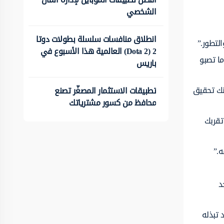
الشخصي
انطلاق منافسات سلسلة بطولات دوتا
لتطور.”
2 (Dota 2) العالمية هذا الأسبوع في
ا تصبو
باريس
نك تحقيق
تطبيقات الاستثمار المصغّر تصنع
محافظ من كسور مشترياتك
تقربك
ه.”
د
 تبذله