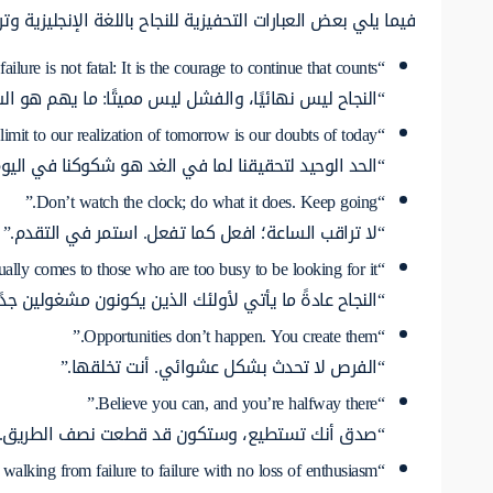
فيما يلي بعض العبارات التحفيزية للنجاح باللغة الإنجليزية وتر
“Success is not final, failure is not fatal: It is the courage to continue that counts.”
“النجاح ليس نهائيًا، والفشل ليس مميتًا: ما يهم هو الش
“The only limit to our realization of tomorrow is our doubts of today.”
“الحد الوحيد لتحقيقنا لما في الغد هو شكوكنا في اليوم
“Don’t watch the clock; do what it does. Keep going.”
“لا تراقب الساعة؛ افعل كما تفعل. استمر في التقدم.”
“Success usually comes to those who are too busy to be looking for it.”
“النجاح عادةً ما يأتي لأولئك الذين يكونون مشغولين جدًا
“Opportunities don’t happen. You create them.”
“الفرص لا تحدث بشكل عشوائي. أنت تخلقها.”
“Believe you can, and you’re halfway there.”
“صدق أنك تستطيع، وستكون قد قطعت نصف الطريق.”
“Success is walking from failure to failure with no loss of enthusiasm.”