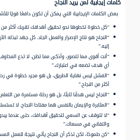
كلمات إيجابية لمن يريد النجاح
بعض الكلمات الإيجابية التي يمكن أن تكون دافعًا قويًا لل
“كل خطوة تخطوها نحو تحقيق أهدافك تقربك أكثر من الن
“النجاح هو نتاج الإصرار والعمل الجاد. كل جهد تبذله
إليه.”
“أنت أقوى مما تتصور، وأذكى مما تظن. لا تدع المخاو
أي هدف تضعه في اعتبارك.”
“الفشل ليس نهاية الطريق، بل هو مجرد خطوة في رحلة ا
أكثر من النجاح.”
“النجاح ليس هدفًا ثابتًا، بل هو رحلة مستمرة من التعل
“المثابرة والإيمان بالنفس هما مفتاحا النجاح. لا تستس
“لا تتوقف عن السعي لتحقيق أهدافك، حتى عندما يبدو ال
والتفاني في مسعاك.”
“كن طموحًا، لكن تذكر أن النجاح يأتي نتيجة للعمل الم