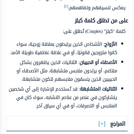
[1]
يعكس تنسيقهم وتفاهمهم.
على من تطلق كلمة كبلز
كلمة “كبلز” (Couples) تُطلق على:
الأزواج
: الأشخاص الذين يرتبطون بعلاقة زوجية، سواء
كانوا متزوجين قانونيًا، أو في علاقة عاطفية طويلة الأمد.
الأصدقاء أو الحبيبان
: الثنائيات الذين يظهرون بشكل
متناغم، أو يرتدون ملابس متشابهة، مثل الأصدقاء أو
الحبيبين الذين ينسقون ملابسهم لتكون متشابهة.
الثنائيات المتشابهة
: قد تُستخدم للإشارة إلى أي شخصين
يتشاركون في عنصر من عناصر التشابه، سواء كان في
الملابس أو التصرفات، أو في أي سياق آخر.
المراجع