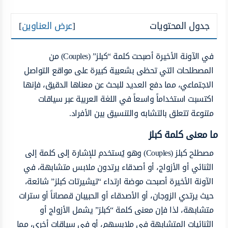
جدول المحتويات
[
عرض العناوين
]
في الآونة الأخيرة أصبحت كلمة “كبلز” (Couples) من
المصطلحات التي تحظى بشعبية كبيرة على مواقع التواصل
الاجتماعي، مما دفع العديد للبحث عن معناها الدقيق، فإنها
اكتسبت استخداماً واسعاً في اللغة العربية عبر سياقات
متنوعة تتعلق بالتشابه والتنسيق بين الأفراد.
ما معنى كلمة كبلز
مصطلح كبلز (Couples) وهو يُستخدم للإشارة إلى كلمة إلى
الثنائي أو الأزواج، أو أصدقاء يرتدون ملابس متشابهة، في
الآونة الأخيرة أصبحت موضة ارتداء “تيشيرتات كبلز” شائعة،
حيث يرتدي الزوجان، أو الأصدقاء أو الحبيبان قمصاناً أو سترات
متشابهة، لذا فإن معنى كلمة “كبلز” يشمل الأزواج أو
الثنائيات المتشابهة في ملابسهم، أو في سياقات أخرى، مما