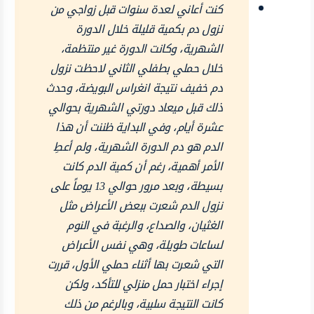
كنت أعاني لعدة سنوات قبل زواجي من
نزول دم بكمية قليلة خلال الدورة
الشهرية، وكانت الدورة غير منتظمة،
خلال حملي بطفلي الثاني لاحظت نزول
دم خفيف نتيجة انغراس البويضة، وحدث
ذلك قبل ميعاد دورتي الشهرية بحوالي
عشرة أيام، وفي البداية ظننت أن هذا
الدم هو دم الدورة الشهرية، ولم أعطِ
الأمر أهمية، رغم أن كمية الدم كانت
بسيطة، وبعد مرور حوالي 13 يوماً على
نزول الدم شعرت ببعض الأعراض مثل
الغثيان، والصداع، والرغبة في النوم
لساعات طويلة، وهي نفس الأعراض
التي شعرت بها أثناء حملي الأول، قررت
إجراء اختبار حمل منزلي للتأكد، ولكن
كانت النتيجة سلبية، وبالرغم من ذلك