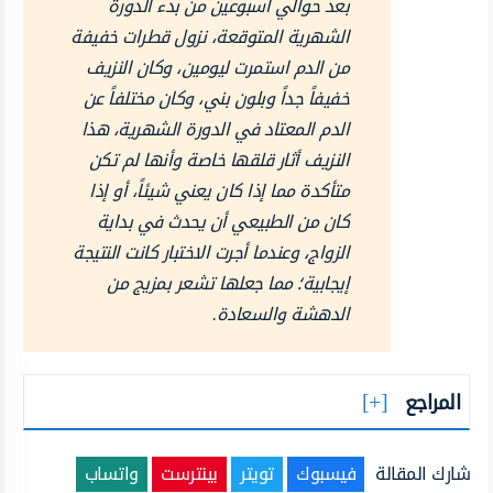
بعد حوالي أسبوعين من بدء الدورة
الشهرية المتوقعة، نزول قطرات خفيفة
من الدم استمرت ليومين، وكان النزيف
خفيفاً جداً وبلون بني، وكان مختلفاً عن
الدم المعتاد في الدورة الشهرية، هذا
النزيف أثار قلقها خاصة وأنها لم تكن
متأكدة مما إذا كان يعني شيئاً، أو إذا
كان من الطبيعي أن يحدث في بداية
الزواج، وعندما أجرت الاختبار كانت النتيجة
إيجابية؛ مما جعلها تشعر بمزيج من
الدهشة والسعادة.
المراجع
شارك المقالة
فيسبوك
تويتر
بينترست
واتساب