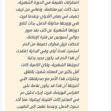
اضطرابات طفيفة في الدورة الشهرية،
حيث كانت غير منتظمة، وتعاني من نزيف
خفيف في بعض الأحيان، وعندما قررت
هي وزوجها محاولة الحمل، بدأت تتابع
دورتها الشهرية عن كثب بعد مرور
حوالي أسبوعين من فترة الإباضة،
لاحظت نزول قطرات خفيفة من الدم
استمرت لعدة أيام، وفي البداية اعتقدت
أن هذا الدم قد يكون مجرد بداية
لدورتها الشهرية، ولكن الكمية كانت
أقل بكثير من المعتاد.شعرت بالقلق
وشاركت هذا الأمر مع صديقتها، التي
أخبرتها أن هذا قد يكون علامة على
انغراس البويضة، قررت إجراء تحليل دم
في المختبر كانت النتيجة إيجابية؛ مما أكد
حدوث الحمل، وعندما ذهبت إلى الطبيب،