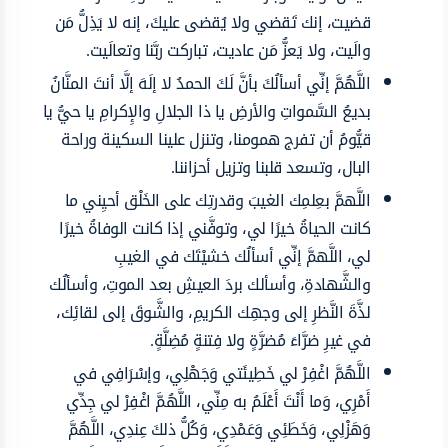
قضيت، إنك تَقضي ولا يُقضى عليكَ، إنه لا يَذِلُّ مَن
والَيت، ولا يَعزُّ مَن عاديت، تباركت ربَّنا وتعالَيت.
اللَّهُمَّ إنِّي أسألُكَ بأنَّ لَكَ الحمدُ لا إلَهَ إلَّا أنتَ المنَّانُ
بديعُ السَّمواتِ والأرضِ يا ذا الجلالِ والإِكرامِ يا حيُّ يا
قيُّومُ أن تفرج همومنا، وتنزل علينا السكينة وراحة
البال، وتسعد قلبنا وتزيل أحزاننا.
اللَّهمَّ بعِلمِك الغيبَ وقدرتِك على الخَلْق أحيِني ما
كانت الحياةُ خيرًا لي، وتوفَّني إذا كانت الوفاةُ خيرًا
لي، اللَّهمَّ إنِّي أسألُك خشيْتَك في الغيبِ
والشَّهادةِ، وأسألك بردَ العيشِ بعد الموتِ، وأسألُك
لذَّةَ النَّظرِ إلى وجهِك الكريمِ، والشَّوقَ إلى لقائِك،
في غيرِ ضرَّاءَ مُضرَّةٍ ولا فِتنةٍ مُضِلَّةٍ.
اللَّهُمَّ اغْفِرْ لي خَطِيئَتي وَجَهْلِي، وإسْرَافِي في
أَمْرِي، وَما أَنْتَ أَعْلَمُ به مِنِّي، اللَّهُمَّ اغْفِرْ لي جِدِّي
وَهَزْلِي، وَخَطَئِي وَعَمْدِي، وَكُلُّ ذلكَ عِندِي، اللَّهُمَّ