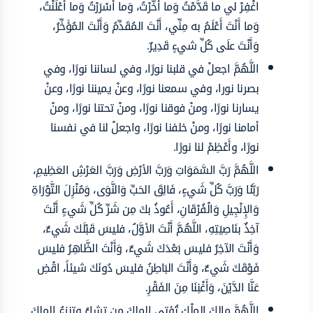
اغْفِرْ لي ما قَدَّمْتُ وَما أَخَّرْتُ، وَما أَسْرَرْتُ وَما أَعْلَنْتُ،
وَما أَنْتَ أَعْلَمُ به مِنِّي، أَنْتَ المُقَدِّمُ وَأَنْتَ المُؤَخِّرُ،
وَأَنْتَ علَى كُلِّ شيءٍ قَدِيرٌ.
اللَّهُمَّ اجعلْ في قلبنا نورًا، وفي لساننا نورًا، وفي
بصرنا نورا، وفي سمعنا نورًا، وعنْ يميننا نورًا، وعنْ
يسارنا نورًا، ومنْ فوقنا نورًا، ومنْ تحتنا نورًا، ومنْ
أمامنا نورًا، ومنْ خلفنا نورًا، واجعلْ لنا في نفسنا
نورًا، وأَعْظِمْ لنا نورًا.
اللَّهُمَّ رَبَّ السَّمَوَاتِ وَرَبَّ الأرْضِ وَرَبَّ العَرْشِ العَظِيمِ،
رَبَّنَا وَرَبَّ كُلِّ شَيءٍ، فَالِقَ الحَبِّ وَالنَّوَى، وَمُنْزِلَ التَّوْرَاةِ
وَالإِنْجِيلِ وَالْفُرْقَانِ، أَعُوذُ بكَ مِن شَرِّ كُلِّ شَيءٍ أَنْتَ
آخِذٌ بنَاصِيَتِهِ، اللَّهُمَّ أَنْتَ الأوَّلُ، فليسَ قَبْلَكَ شَيءٌ،
وَأَنْتَ الآخِرُ فليسَ بَعْدَكَ شَيءٌ، وَأَنْتَ الظَّاهِرُ فليسَ
فَوْقَكَ شَيءٌ، وَأَنْتَ البَاطِنُ فليسَ دُونَكَ شيئاً، اقْضِ
عَنَّا الدَّيْنَ، وَأَغْنِنَا مِنَ الفَقْرِ.
اللَّهُمَّ مالِكَ الملْكِ تُؤتي الملكَ من تشاءُ وتنزِعُ الملكَ