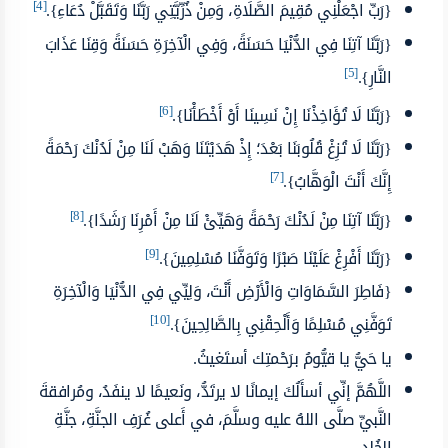
[4]
{رَبِّ اجْعَلْنِي مُقِيمَ الصَّلَاةِ، وَمِنْ ذُرِّيَّتِي رَبَّنَا وَتَقَبَّلْ دُعَاءِ}.
{رَبَّنَا آتِنَا فِي الدُّنْيَا حَسَنَةً، وَفِي الْآخِرَةِ حَسَنَةً وَقِنَا عَذَابَ
[5]
النَّارِ}.
[6]
{رَبَّنَا لَا تُؤَاخِذْنَا إِنْ نَسِينَا أَوْ أَخْطَأْنَا}.
{رَبَّنَا لَا تُزِغْ قُلُوبَنَا بَعْدَ؛ إِذْ هَدَيْتَنَا وَهَبْ لَنَا مِنْ لَدُنْكَ رَحْمَةً
[7]
إِنَّكَ أَنْتَ الْوَهَّابُ}.
[8]
{رَبَّنَا آتِنَا مِنْ لَدُنْكَ رَحْمَةً وَهَيِّئْ لَنَا مِنْ أَمْرِنَا رَشَدًا}.
[9]
{رَبَّنَا أَفْرِغْ عَلَيْنَا صَبْرًا وَتَوَفَّنَا مُسْلِمِينَ}.
{فَاطِرَ السَّمَاوَاتِ وَالْأَرْضِ أَنْتَ، وَلِيِّي فِي الدُّنْيَا وَالْآخِرَةِ
[10]
تَوَفَّنِي مُسْلِمًا وَأَلْحِقْنِي بِالصَّالِحِينَ}.
يا حَيُّ يا قيُّومُ برَحْمتِك أستَغيثُ.
اللَّهُمَّ إنِّي أسأَلُكَ إيمانًا لا يرتَدُّ، ونَعيمًا لا ينفَدُ، ومُرافقةَ
النَّبيِّ صلَّى اللهُ عليه وسلَّمَ، في أَعلى غُرَفِ الجنَّةِ، جنَّةِ
الخُلدِ.