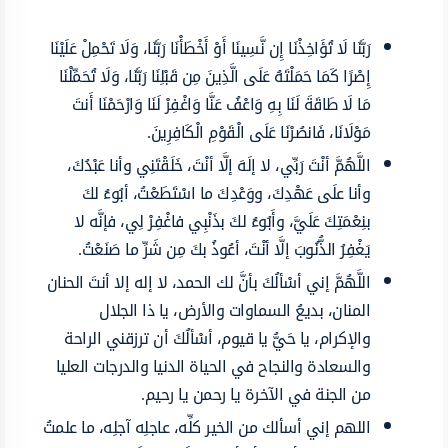
رَبَّنَا لَا تُؤَاخِذْنَا إِن نَّسِينَا أَوْ أَخْطَأْنَا رَبَّنَا، وَلَا تَحْمِلْ عَلَيْنَا
إِصْرًا كَمَا حَمَلْتَهُ عَلَى الَّذِينَ مِن قَبْلِنَا رَبَّنَا، وَلَا تُحَمِّلْنَا
مَا لَا طَاقَةَ لَنَا بِهِ وَاعْفُ عَنَّا وَاغْفِرْ لَنَا وَارْحَمْنَا أَنتَ
مَوْلَانَا، فَانصُرْنَا عَلَى الْقَوْمِ الْكَافِرِينَ.
اللَّهُمَّ أنْتَ رَبِّي، لا إلَهَ إلَّا أنْتَ، خَلَقْتَنِي وأنا عَبْدُكَ،
وأنا علَى عَهْدِكَ، ووَعْدِكَ ما اسْتَطَعْتُ، أبُوءُ لكَ
بنِعْمَتِكَ عَلَيَّ، وأَبُوءُ لكَ بذَنْبِي فاغْفِرْ لِي، فإنَّه لا
يَغْفِرُ الذُّنُوبَ إلَّا أنْتَ، أعُوذُ بكَ مِن شَرِّ ما صَنَعْتُ.
اللَّهُمَّ إني أسْألُكَ بأنَّ لك الحمد، لا إله إلا أنتَ الحنان
المنان، بديعُ السماوات والأرض، يا ذا الجلال
والإكرام، يا حَيُّ يا قيوم، أسْألُكَ أن ترزقني الراحة
والسعادة والنجاح في الحياة الدنيا والدرجات العليا
من الجنة في الآخرة يا رحمن يا رحيم.
اللهم إني أسألك من الخير كلِّه، عاجلِه آجلِه، ما علمتُ