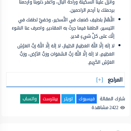
وأنزل علينا السكينة وراحة البال، واغفر ذنوبنا وارحمنا
برحمتك يا أرحم الراحمين.
اللَّهُمَّ بلطيفِ صُنعِك في التَّسخير، وخفيِّ لطفك في
التيسير، الطفنا فيما جرتْ به المقادير، واصرف عنا السّوءَ
إنَّك على كلِّ شيءٍ قدير.
لا إلَهَ إلَّا اللَّهُ العَظِيمُ الحَلِيمُ، لا إلَهَ إلَّا اللَّهُ رَبُّ العَرْشِ
العَظِيمِ، لا إلَهَ إلَّا اللَّهُ رَبُّ السَّمَوَاتِ ورَبُّ الأرْضِ، ورَبُّ
العَرْشِ الكَرِيمِ.
المراجع
شارك المقالة
فيسبوك
تويتر
بينترست
واتساب
2422
مشاهدة