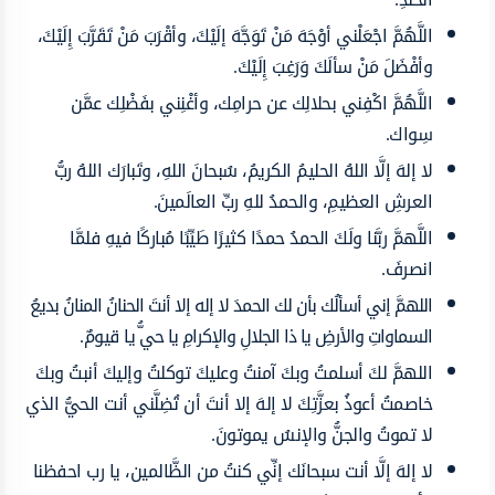
اللَّهُمَّ اجْعَلْني أوْجَهَ مَنْ تَوَجَّهَ إلَيْكَ، وأقْرَبَ مَنْ تَقَرَّبَ إِلَيْكَ،
وأفْضَلَ مَنْ سألَكَ وَرَغِبَ إِلَيْكَ.
اللَّهُمَّ اكْفِني بحلالِك عن حرامِك، وأغْنِني بفَضْلِك عمَّن
سِواك.
لا إلهَ إلَّا اللهُ الحليمُ الكريمُ، سُبحانَ اللهِ، وتَبارَك اللهُ ربُّ
العرشِ العظيمِ، والحمدُ للهِ ربِّ العالَمينَ.
اللَّهمَّ ربَّنا ولَكَ الحمدُ حمدًا كثيرًا طَيِّبًا مُباركًا فيهِ فلمَّا
انصرفَ.
اللهمَّ إني أسألُك بأن لك الحمدَ لا إله إلا أنتَ الحنانُ المنانُ بديعُ
السماواتِ والأرضِ يا ذا الجلالِ والإكرامِ يا حيُّ يا قيومٌ.
اللهمَّ لكَ أسلمتُ وبكَ آمنتُ وعليكَ توكلتُ وإليكَ أنبتُ وبكَ
خاصمتُ أعوذُ بعزَّتِكَ لا إلهَ إلا أنتَ أن تُضِلَّني أنت الحيُّ الذي
لا تموتُ والجنُّ والإنسُ يموتونَ.
لا إلهَ إلَّا أنت سبحانَك إنِّي كنتُ من الظَّالمين، يا رب احفظنا