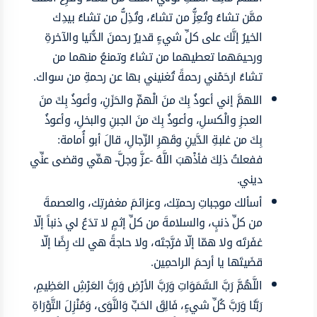
ممَّن تشاءُ وتُعِزُّ من تشاءُ، وتُذِلُّ من تشاءُ بيدِك
الخيرُ إنَّك على كلِّ شيءٍ قديرٌ رحمنَ الدُّنيا والآخرةِ
ورحيمَهما تعطيهما من تشاءُ وتمنعُ منهما من
تشاءُ ارحَمْني رحمةً تُغنيني بها عن رحمةِ من سواك.
اللهمَّ إني أعوذُ بِكَ منَ الْهمِّ والحَزَنِ، وأعوذُ بِكَ منَ
العجزِ والْكسلِ، وأعوذُ بِكَ منَ الجبنِ والبخلِ، وأعوذُ
بِكَ من غلبةِ الدَّينِ وقَهرِ الرِّجالِ، قالَ أبو أُمامة:
ففعلتُ ذلِكَ فأذْهبَ اللَّهُ -عزَّ وجلَّ- همِّي وقضى عنِّي
ديني.
أسألك موجباتِ رحمتِك، وعزائمَ مغفرتِك، والعصمةَ
من كلِّ ذنبٍ، والسلامةَ من كلِّ إثمٍ لا تدَعُ لي ذنباً إلّا
غفَرتَه ولا همّا إلّا فرَّجتَه، ولا حاجةً هي لك رِضًا إلّا
قضَيتَها يا أرحمَ الراحمِين.
اللَّهُمَّ رَبَّ السَّمَوَاتِ وَرَبَّ الأرْضِ وَرَبَّ العَرْشِ العَظِيمِ،
رَبَّنَا وَرَبَّ كُلِّ شيءٍ، فَالِقَ الحَبِّ وَالنَّوَى، وَمُنْزِلَ التَّوْرَاةِ