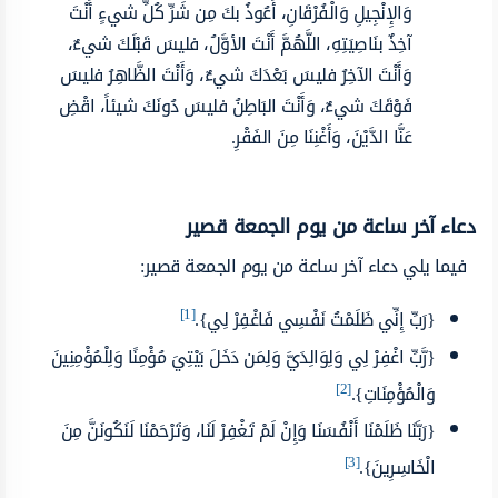
وَالإِنْجِيلِ وَالْفُرْقَانِ، أَعُوذُ بكَ مِن شَرِّ كُلِّ شيءٍ أَنْتَ
آخِذٌ بنَاصِيَتِهِ، اللَّهُمَّ أَنْتَ الأوَّلُ، فليسَ قَبْلَكَ شيءٌ،
وَأَنْتَ الآخِرُ فليسَ بَعْدَكَ شيءٌ، وَأَنْتَ الظَّاهِرُ فليسَ
فَوْقَكَ شيءٌ، وَأَنْتَ البَاطِنُ فليسَ دُونَكَ شيئاً، اقْضِ
عَنَّا الدَّيْنَ، وَأَغْنِنَا مِنَ الفَقْرِ.
دعاء آخر ساعة من يوم الجمعة قصير
فيما يلي دعاء آخر ساعة من يوم الجمعة قصير:
[1]
{رَبِّ إِنِّي ظَلَمْتُ نَفْسِي فَاغْفِرْ لِي}.
{رَّبِّ اغْفِرْ لِي وَلِوَالِدَيَّ وَلِمَن دَخَلَ بَيْتِيَ مُؤْمِنًا وَلِلْمُؤْمِنِينَ
[2]
وَالْمُؤْمِنَاتِ}.
{رَبَّنَا ظَلَمْنَا أَنْفُسَنَا وَإِنْ لَمْ تَغْفِرْ لَنَا، وَتَرْحَمْنَا لَنَكُونَنَّ مِنَ
[3]
الْخَاسِرِينَ}.