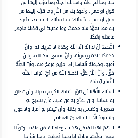
منه وما لم أعلمُ وأسألك الجنةَ وما قرَّب إليها من
قولٍ أو عملٍ، وأعوذ بك من النَّارِ وما قرَّب إليها من
قولٍ أو عملٍ، وأسألك؛ مما سألك به محمدٌ، وأعوذ
بك مما تعوَّذَ منه محمدٌ، وما قضيتَ لي قضاءً فاجعل
عاقبتَه رَشَدًا.
أشْهَدُ أنْ لا إلَهَ إلَّا اللَّهُ وحْدَهُ لا شَرِيكَ له، وأنَّ
مُحَمَّدًا عَبْدُهُ ورَسولُهُ، وأنَّ عِيسَى عبدُ اللهِ، وابنُ
أمَتِهِ، وكَلِمَتُهُ ألْقاها إلى مَرْيَمَ ورُوحٌ منه، وأنَّ الجَنَّةَ
حَقٌّ، وأنَّ النَّارَ حَقٌّ، أدْخَلَهُ اللَّهُ مِن أيِّ أبْوابِ الجَنَّةِ
الثَّمانِيَةِ شاءَ.
أسألك اللَّهُمَّ أن تنوِّر بكتابكَ الكريم بصرنا، وأن تطلِق
به لساننا، وأن تفرَّج به عن قلبنا، وأن تشرحَ بهِ
صدورنا، وتغسل به بَدَننا، وأن تيسِّر بهِ أمرنا ولا حولَ
ولا قوَّةَ إلَّا بالله العليِّ العَظيم.
اللهمَّ اهدِنا فيمَن هدَيت، وعافِنا فيمَن عافيت وتولَّنا
فيمَن تولَّيت، وباركْ لنا فيما أعطيت، وقِنا شرَّ ما