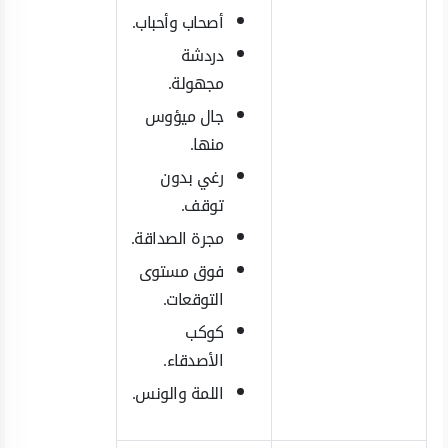
أصحاب وأحباب.
دردشة
مجهولة.
جال ميؤوس
منها.
رغي بدون
توقف.
مجرة الصداقة.
فوق مستوى
التوقعات.
كوكب
الأصدقاء.
اللمة والونس.