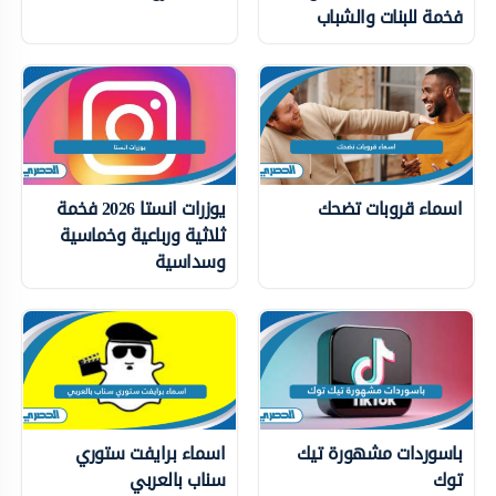
فخمة للبنات والشباب
اسماء قروبات تضحك
يوزرات انستا 2026 فخمة
ثلاثية ورباعية وخماسية
وسداسية
باسوردات مشهورة تيك
اسماء برايفت ستوري
توك
سناب بالعربي