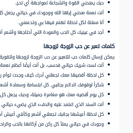
حبك
يمنحني
القوة والشجاعة لمواجهة أي
تحدٍ.
أنت
نعمة
منحني
إياها
الله
ووجودك في حياتي يجعل ك
أنا
ممتنة
لكل
لحظة
تهتم
فيها بي
وتدعمني.
أجد
في عينيك
كل
الحب
والمودة
التي
أحتاجها
وأشعر
أن
كلمات
تعبر عن
حب
الزوجة لزوجها
يمكن إرسال
كلمات حب
للتعبير عن حب الزوجة لزوجها ولتقوية 
أنت
لست
شريك
حياتي
فحسب،
بل
أنت أيضًا
أعظم نعمة
كل لحظة أقضيها معك تجعلني
أدرك
كيف
وجدت توأم
ر
شكراً
لوقوفك
الدائم
بجانبي.
كل ابتسامة وسعادة أشع
كل يوم
أقضيه
معك هو مغامرة جميلة، وحبك يجعل كل تح
أنت السند الذي اعتمد
عليه
والدفء الذي
يضيء
حياتي.
كل لحظة أعيشها بجانبك تجعلني أشعر
وكأنني
أعيش
أ
وجودك في حياتي يملأ كل
ركن
من
أركانها
بالحب
والراح