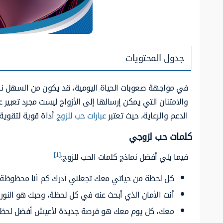
جدول المحتويات
في
مواجهة
صعوبات الحياة اليومية
،
قد
يكون من السهل نسي
والامتنان التي
يمكن إرسالها
إلى
الأزواج
ليست مجرد تعبير 
الدعم
والرعاية، حيث
تعتبر
عبارات حب للزوج
أداة قوية
لتقوية
كلمات حب لزوجي
[1]
فيما يلي أفضل نماذج كلمات الحب للزوج:
كل لحظة
من
حياتي
معك تجعلني أدرك كم أنا محظوظ
أنت
الأمان الذي أبحث عنه في كل لحظة، وحبك هو النور
معك، كل يوم
معك
هو فرصة جديدة لأعيش
أفضل
لحظ