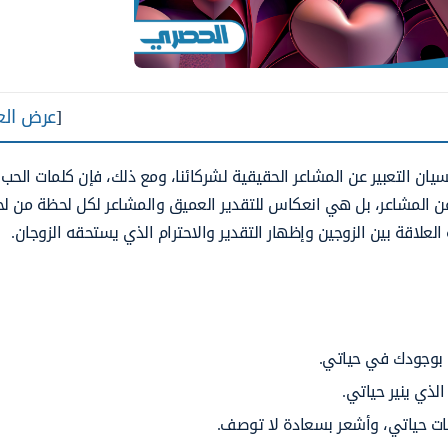
[
عرض الع
ان التعبير عن المشاعر الحقيقية
لشركائنا،
ومع
ذلك،
فإن
كلمات الحب
عن
المشاعر،
بل هي
انعكاس
للتقدير
العميق
والمشاعر
لكل لحظة
من
لح
العلاقة
بين
الزوجين
وإظهار
التقدير والاحترام الذي يستحقه
الزوجان.
ة بوجودك في
حياتي.
 الذي
ينير
حياتي.
ات
حياتي،
وأشعر بسعادة لا
توصف.