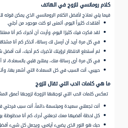
كلام رومانسي للزوج في الهاتف
فيما يلي نماذج لأفضل الكلام الرومانسي الذي يمكن قوله للز
أفتقدك
كثيراً
اليوم،
أتمنى
لو
كنت
موجود
من
أجلي.
لقد
فكرت فيك كثيرًا اليوم، وأردت أن أخبرك كم أنا مم
في
كل
مرة
أريد أن أرسل
لك
رسالة،
أتذكر كم أنا مشتا
لم أستطع الانتظار
لرؤيتك
لأخبرك
كم أحبك، أنت أفضل
ش
في
كل
مرة أرى
رسالة منك،
يمتلئ
قلبي
بالسعادة،
لا
أ
حبيبي، أنت السبب في كل
السعادة
التي
أشعر بها، وأت
ما هي كلمات الحب التي تقال للزوج
تعكس
كلمات الحب التي
توجهها الزوجة لزوجها
أعمق
المش
أنت
تجعلني سعيدة ومبتسمة دائماً، أنت سبب فرحتي في
كل لحظة
أقضيها
معك تجعلني أدرك كم أنا
محظوظة
بو
حبك هو النور الذي يضيء أيامي، ويجعل كل شيء أفضل