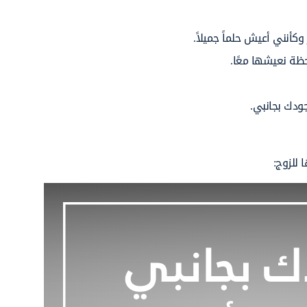
وكأنني
أعيش
حلماً
جميلاً.
حظة نعيشها معًا.
جودك
بجانبي.
 للزوج: