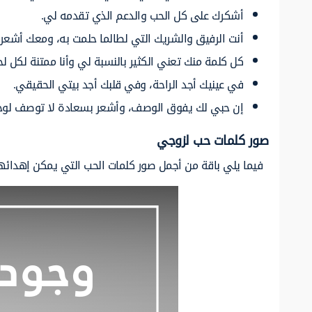
أشكرك
على كل الحب والدعم الذي
تقدمه
لي.
أنت
الرفيق
والشريك
التي
لطالما
حلمت
به،
ومعك أشعر
كل كلمة منك تعني
الكثير بالنسبة
لي
وأنا ممتنة لكل ل
في
عينيك
أجد
الراحة،
وفي قلبك أجد
بيتي
الحقيقي.
إن
حبي
لك
يفوق
الوصف،
وأشعر بسعادة لا توصف
لو
صور كلمات حب لزوجي
فيما يلي باقة من أجمل صور كلمات الحب التي يمكن إهدائها