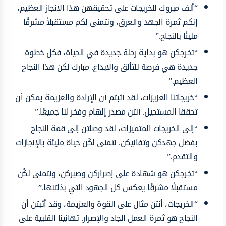
“ألف مبروك للخريجات على تحقيقهن هذا الإنجاز العظيم،
إنكم ثمرة الجهد والعرق، ونتمنى لكم مستقبلاً مشرقًا
مليئًا بالنجاح.”
“تخرجكن هو بداية رحلة جديدة في الحياة، فكل خطوة
جديدة هي فرصة للتألق والإبداع. مبارك لكن هذا النجاح
العظيم.”
“خريجاتنا العزيزات، لقد أثبتم أن الإرادة والعزيمة يمكن أن
تحققا المستحيل. أنتن مصدر إلهام وفخر لنا جميعًا.”
“إلى الخريجات المتميزات، لقد وصلتن إلى قمة النجاح
بفضل جهدكن وتفانيكن. نتمنى لكُن حياة مليئة بالإنجازات
والتقدم.”
“تخرجكن هو شهادة على إصراركن وصبركن، ونتمنى لكُن
مستقبلًا مشرقًا يعكس كل الجهود التي بذلتنها.”
“الخريجات، أنتن مثال على القوة والعزيمة، وقد أثبتن أن
النجاح هو ثمرة العمل الجاد والإصرار. تهانينا القلبية على