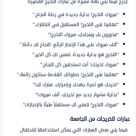
يُدرج فيما يلي باقة مميزة من عبارات التخرج القصيرة:
“مبروك التخرج! بداية جديدة في رحلة النجاح.”
“تهانينا على التخرج! المستقبل في انتظارك.”
“فخورون بكِ وبنجاحكِ. مبروك التخرج!”
“ألف مبروك على هذا الإنجاز الرائع. النجاح لكِ دائمًا.”
“التخرج هو بداية جديدة. نتمنى لكِ كل الخير.”
“مبروك تخرجك! أنتِ تستحقين كل النجاح.”
“تهانينا على التخرج! خطواتكِ القادمة ستكون رائعة.”
“تخرجكِ هو ثمرة جهدكِ وإصراركِ. مبارك لكِ!”
“بداية مشوار جديد مع تخرجكِ. ألف مبروك!”
“مبروك التخرج! نتمنى لكِ مستقبلاً مليئًا بالإنجازات”.
عبارات للخريجات من الجامعة
فيما يلي بعض العبارات التي يمكن استخدامها للاحتفال