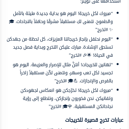
استخدامها على تويتر:
“مبروك لكل خريجة! اليوم هو بداية جديدة مليئة بالأمل
والطموح. نتمنى لكِ مستقبلاً مشرقًا وحافلاً بالنجاحات. 🎓
✨ #تخرج”
“اليوم نحتفل بإنجاز خريجاتنا العزيزات، كل لحظة من جهدكن
تستحق الإشادة. مبارك عليكن التخرج وبداية فصل جديد
في الحياة! 🌟🎉 #تخرج”
“تهانين للخريجات! أنتنَّ مثال للإصرار والعزيمة. اليوم هو
تجسيد لكل تعب وسهر، ونتمنى لكُن مستقبلاً زاخراً
بالفرص والإنجازات. 💪🎓 #تخرج”
“مبروك لكل خريجة! تخرّجكن هو انعكاس لجهودكن
وتفانيكن. نحن فخورون بإنجازكن، ونتطلع إلى رؤية
نجاحاتكن المستقبلية. 🌹🎓 #تخرج”
عبارات تخرج قصيرة للخريجات