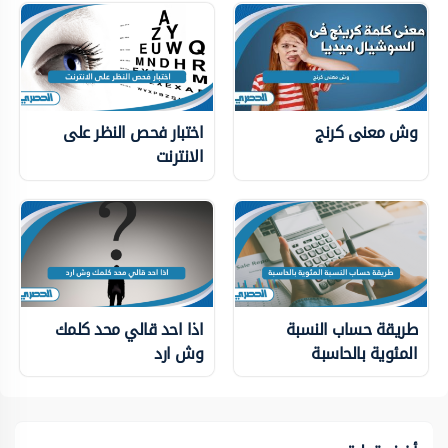
وش معنى كرنج
اختبار فحص النظر على
الانترنت
طريقة حساب النسبة
اذا احد قالي محد كلمك
المئوية بالحاسبة
وش ارد