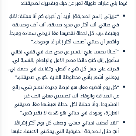
فيما يلي عبارات طويلة تعبر عن حبك وتقديرك لصديقتك:
“عزيزتي [اسم الصديقة]، أريد أن أخبركِ كم أنا ممتنة؛ لأنكِ
في حياتي. أنتِ أكثر من مجرد صديقة، أنتِ أخت وصديقة
ورفيقة درب. كل لحظة نقضيها معًا تزيدني سعادة وفرحاً،
وأشعر أن حياتي أصبحت أكثر إشراقًا بوجودكِ.”
“أحيانًا يصعب عليّ التعبير عن مدى حبكِ في قلبي، لكنني
سأقول إنكِ كنتِ دائمًا مصدر الأمل والإلهام بالنسبة لي.
قدرتكِ على جعل كل شيء أفضل، وتفانيكِ في دعمكِ لي،
يجعلني أشعر بأنني محظوظة للغاية لكوني صديقتكِ.”
“كل يوم أقضيه معكِ هو فرصة جديدة لتعلم شيء رائع
عن الصداقة والوفاء. أنتِ تجسدين معنى الحب غير
المشروط، وأنا ممتنة لكل لحظة نعيشها معًا. صديقتي
العزيزة، وجودكِ في حياتي هو هدية لا تقدر بثمن.”
“لقد أعطيتِ لحياتي معنى، وجعلتِ كل يوم أكثر إشراقًا.
أنتِ مثال للصديقة الحقيقية التي يمكنني الاعتماد عليها