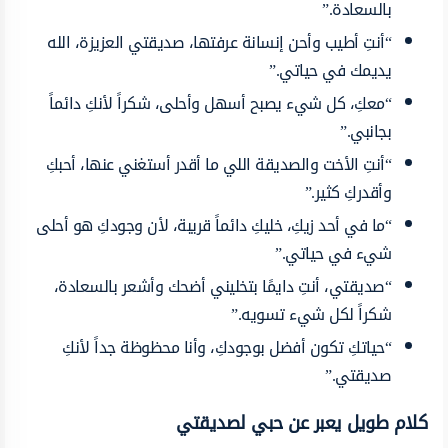
بالسعادة.”
“أنتِ أطيب وأحن إنسانة عرفتها، صديقتي العزيزة، الله
يديمك في حياتي.”
“معكِ، كل شيء يصبح أسهل وأحلى، شكراً لأنكِ دائماً
بجانبي.”
“أنتِ الأخت والصديقة اللي ما أقدر أستغني عنها، أحبكِ
وأقدركِ كثير.”
“ما في أحد زيكِ، خليكِ دائماً قريبة، لأن وجودكِ هو أحلى
شيء في حياتي.”
“صديقتي، أنتِ دايمًا بتخليني أضحك وأشعر بالسعادة،
شكراً لكل شيء تسويه.”
“حياتكِ تكون أفضل بوجودكِ، وأنا محظوظة جداً لأنكِ
صديقتي.”
كلام طويل يعبر عن حبي لصديقتي