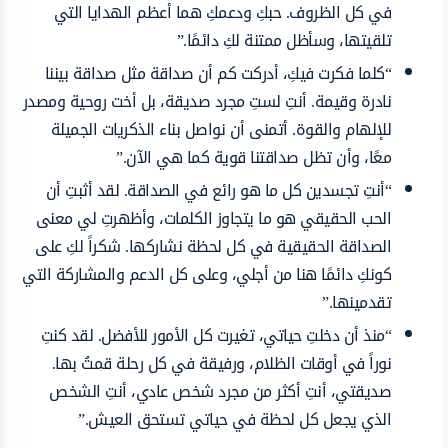
في كل الظروف. حبكِ ودعمكِ هما أعظم الهدايا التي
تلقيتها، وسأظل ممتنة لكِ دائمًا.”
“كلما فكرت فيكِ، أدركت كم أن صداقة مثل صداقة بيننا
نادرة وقيمة. أنتِ لستِ مجرد صديقة، بل أخت روحية ومصدر
للإلهام والقوة. أتمنى أن نواصل بناء الذكريات الجميلة
معًا، وأن تظل صداقتنا قوية كما هي الآن.”
“أنتِ تجسدين كل ما هو رائع في الصداقة. لقد أثبتِ أن
الحب الحقيقي هو ما يتجاوز الكلمات، وأظهرتِ لي معنى
الصداقة الحقيقية في كل لحظة نشاركها. شكراً لكِ على
كونكِ دائمًا هنا من أجلي، وعلى كل الدعم والمشاركة التي
تقدمينها.”
“منذ أن دخلتِ حياتي، تغيرت كل الأمور للأفضل. لقد كنتِ
نوراً في أوقات الظلام، ورفيقة في كل رحلة قمتُ بها.
صديقتي، أنتِ أكثر من مجرد شخص عادي، أنتِ الشخص
الذي يجعل كل لحظة في حياتي تستحق العيش.”