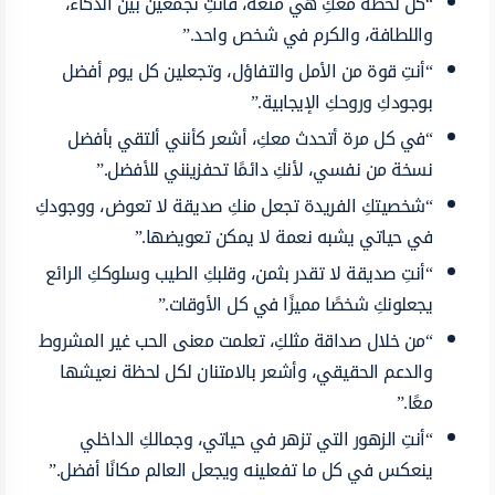
“كل لحظة معكِ هي متعة، فأنتِ تجمعين بين الذكاء،
واللطافة، والكرم في شخص واحد.”
“أنتِ قوة من الأمل والتفاؤل، وتجعلين كل يوم أفضل
بوجودكِ وروحكِ الإيجابية.”
“في كل مرة أتحدث معكِ، أشعر كأنني ألتقي بأفضل
نسخة من نفسي، لأنكِ دائمًا تحفزينني للأفضل.”
“شخصيتكِ الفريدة تجعل منكِ صديقة لا تعوض، ووجودكِ
في حياتي يشبه نعمة لا يمكن تعويضها.”
“أنتِ صديقة لا تقدر بثمن، وقلبكِ الطيب وسلوككِ الرائع
يجعلونكِ شخصًا مميزًا في كل الأوقات.”
“من خلال صداقة مثلكِ، تعلمت معنى الحب غير المشروط
والدعم الحقيقي، وأشعر بالامتنان لكل لحظة نعيشها
معًا.”
“أنتِ الزهور التي تزهر في حياتي، وجمالكِ الداخلي
ينعكس في كل ما تفعلينه ويجعل العالم مكانًا أفضل.”