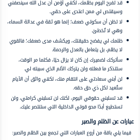
قد تفرح اليوم بظلمك، لكنني أؤمن أن عدل الله سينصفني
وسيقتص لي ممن اعتدى على حقي.
لا تظن أن سكوتي ضعف؛ إنما هو ثقة في عدالة السماء،
وهي لا تُخطئ.
ظلمك لي يفضح حقيقتك، ويكشف مدى ضعفك؛ فالقوي
لا يظلم، بل يتعامل بالعدل والرحمة.
سأتركك لضميرك إن كان لا يزال حيًا، فكلما مر الوقت،
ستتذكر ما فعلته ولن يتركك الألم الذي سببته لي.
لن أبني سعادتي على انتقام منك، لكنني واثق أن الأيام
ستُعيد لكل ذي حق حقه.
قد تسلبني حقوقي اليوم، لكنك لن تسلبني كرامتي، ولن
تستطيع أبدًا محو قوتي الداخلية التي ستنتصر عليك.
عبارات عن الظلم والصبر
فيما يلي باقة من أروع العبارات التي تجمع بين الظلم والصبر: