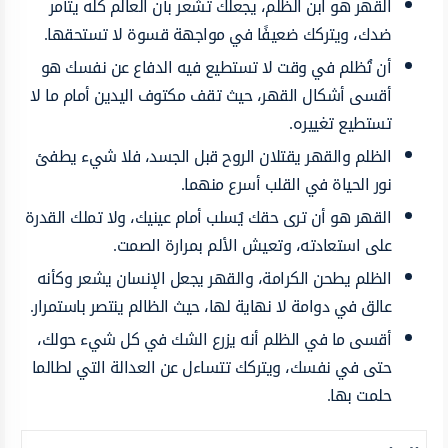
القهر هو ابن الظلم، يجعلك تشعر بأن العالم كله يتآمر
ضدك، ويتركك ضعيفًا في مواجهة قسوة لا تستحقها.
أن تُظلم في وقت لا تستطيع فيه الدفاع عن نفسك هو
أقسى أشكال القهر، حيث تقف مكتوف اليدين أمام ما لا
تستطيع تغييره.
الظلم والقهر يقتلان الروح قبل الجسد، فلا شيء يطفئ
نور الحياة في القلب أسرع منهما.
القهر هو أن ترى حقك يُسلب أمام عينيك، ولا تملك القدرة
على استعادته، وتعيش الألم بمرارة الصمت.
الظلم يطحن الكرامة، والقهر يجعل الإنسان يشعر وكأنه
عالق في دوامة لا نهاية لها، حيث الظالم ينتصر باستمرار.
أقسى ما في الظلم أنه يزرع الشك في كل شيء حولك،
حتى في نفسك، ويتركك تتساءل عن العدالة التي لطالما
حلمت بها.