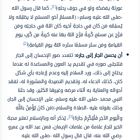
[1]
عورتهُ يفضحْه ولو في جوفِ رحلهِ)
، كما قال رسول الله
-صلى الله عليه وسلم-: (المسلمُ أخو المسلمِ لا يظلِمُه ولا
يُسلِمُه مَن كان في حاجةِ أخيه كان اللهُ في حاجتِه ومَن
فرَّج عن مسلمٍ كُربةً فرَّج اللهُ بها عنه كربةً مِن كُرَبِ يومِ
.
[2]
القيامةِ ومَن ستَر مسلمًا ستَره اللهُ يومَ القيامةِ)
أن يحسن الجار إلى جاره:
تتعدد صور الإحسان إلى الجار
فتتجلى صوره في تقديم يد العون والمساعدة له عندما
يحتاج إلى ذلك، ورد السلام إليه وعدم إزعاجه بأي شكل
كان، كذلك الدعاء له، وتقديم النصيحة والمشورة له، تفقد
أحواله والعناية به أثناء مرضه وغيرها الكثير، وقد حثنا
النبي محمد -صلى الله عليه وسلم- على الإحسان إلى الجار،
وذلك بقوله عليه -الصلاة والسلام-:(مَن كانَ يُؤْمِنُ باللَّهِ
[3]
والْيَومِ الآخِرِ فَلْيُكْرِمْ جارَهُ)
، يُذكر أنه وبالإسلام تعتبر محبة
الخير للجار علامة من علامات الإيمان، فعن عبد الله بن عمرو
-رضي الله عنه- قال: قال رسول الله -صلى الله عليه