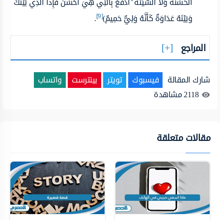
الْحَسَنَةُ وَلَا السَّيِّئَةُ ۚ ادْفَعْ بِالَّتِي هِيَ أَحْسَنُ فَإِذَا الَّذِي بَيْنَكَ
[9]
وَبَيْنَهُ عَدَاوَةٌ كَأَنَّهُ وَلِيٌّ حَمِيمٌ)
.
المراجع
شارك المقالة
فيسبوك
تويتر
بينترست
واتساب
2118
مشاهدة
مقالات متعلقة