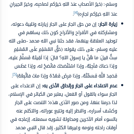
وسلم-: (خيرُ الأصحابِ عندَ اللهِ خيرُكم لصاحبِه، وخيرُ الجيرانِ
[4]
عندَ اللهِ خيرُكم لجارِه)
.
زيارة الجار:
إن من حق الجار على الجار زيارته وتلبية دعوته،
ومشاركته في الأفراح والأتراح كون ذلك يساهم في
توطيد العلاقة بينهما، فقد حثنا نبي الله محمد -صلى الله
عليه وسلم- على ذلك يقوله: (حَقُّ المُسْلِمِ علَى المُسْلِمِ
سِتٌّ قيلَ: ما هُنَّ يا رَسولَ اللهِ؟ قالَ: إذا لَقِيتَهُ فَسَلِّمْ عليه،
وإذا دَعاكَ فأجِبْهُ، وإذا اسْتَنْصَحَكَ فانْصَحْ له، وإذا عَطَسَ
[5]
فَحَمِدَ اللَّهَ فَسَمِّتْهُ، وإذا مَرِضَ فَعُدْهُ وإذا ماتَ فاتَّبِعْهُ)
.
عدم الاعتداء على الجار وإلحاق الأذى به:
إن الاعتداء على
الجار سواء بالقول أو الفعل، يعتبر من الكبائر في الإسلام،
لذا حرمنا عنها، ومن صور الأذى هذه؛ التنصت على الجار
وكشف أسراره، والنظر إليه وتتبع عوراته، والتكلم عنه
بالسوء أمام الآخرين ومحاولة تشويه سمعته، إزعاجه في
أوقات راحته ونومه وغيرها الكثير، زقد قال النبي محمد