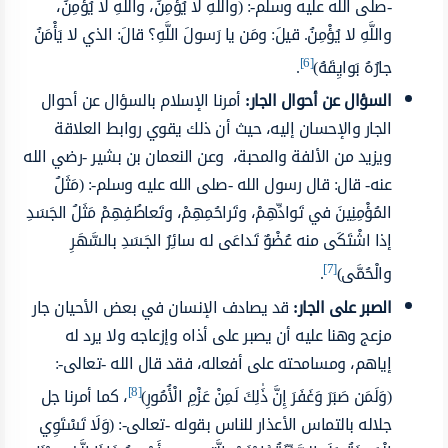
-صلى الله عليه وسلم-: (واللَّهِ لا يُؤْمِنُ، واللَّهِ لا يُؤْمِنُ،
واللَّهِ لا يُؤْمِنُ. قيلَ: ومَن يا رَسولَ اللَّهِ؟ قالَ: الذي لا يَأْمَنُ
[6]
جارُهُ بَوايِقَهُ)
.
السؤال عن أحوال الجار:
أمرنا الإسلام بالسؤال عن أحوال
الجار والإحسان إليه، حيث أن ذلك يقوي روابط العلاقة
ويزيد من الألفة والمحبة، وعن النعمان بن بشير -رضي الله
عنه- قال: قال رسول الله -صلى الله عليه وسلم-: (مَثَلُ
المُؤْمِنِينَ في تَوادِّهِمْ، وتَراحُمِهِمْ، وتَعاطُفِهِمْ مَثَلُ الجَسَدِ
إذا اشْتَكَى منه عُضْوٌ تَداعَى له سائِرُ الجَسَدِ بالسَّهَرِ
[7]
والْحُمَّى)
.
الصبر على الجار:
قد يصادف الإنسان في بعض الأحيان جار
مزعج وهنا عليه أن يصبر على أذاه وإزعاجه ولا يرد له
إياهم، ومسامحته على أفعاله، فقد قال الله -تعالى-:
[8]
(وَلَمَن صَبَرَ وَغَفَرَ إِنَّ ذَٰلِكَ لَمِنْ عَزْمِ الْأُمُورِ)
، كما أمرنا جل
جلاله بالتماس الأعذار للناس بقوله -تعالى-: (وَلَا تَسْتَوِي