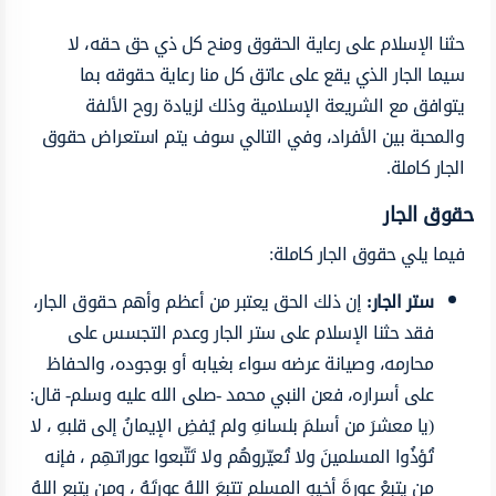
حثنا الإسلام على رعاية الحقوق ومنح كل ذي حق حقه، لا
سيما الجار الذي يقع على عاتق كل منا رعاية حقوقه بما
يتوافق مع الشريعة الإسلامية وذلك لزيادة روح الألفة
والمحبة بين الأفراد، وفي التالي سوف يتم استعراض حقوق
الجار كاملة.
حقوق الجار
فيما يلي حقوق الجار كاملة:
ستر الجار:
إن ذلك الحق يعتبر من أعظم وأهم حقوق الجار،
فقد حثنا الإسلام على ستر الجار وعدم التجسس على
محارمه، وصيانة عرضه سواء بغيابه أو بوجوده، والحفاظ
على أسراره، فعن النبي محمد -صلى الله عليه وسلم- قال:
(يا معشرَ من أسلمَ بلسانهِ ولم يُفضِ الإيمانُ إلى قلبهِ ، لا
تُؤذُوا المسلمينَ ولا تُعيّروهُم ولا تَتّبعوا عوراتهِم ، فإنه
من يتبِعْ عورةَ أخيهِ المسلمِ تتبعَ اللهُ عورتَهُ ، ومن يتبعِ اللهُ