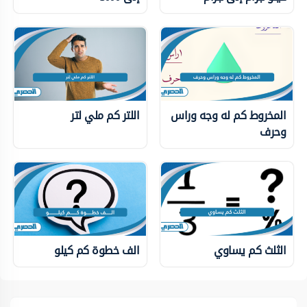
المخروط كم له وجه وراس
اللتر كم ملي لتر
وحرف
الثلث كم يساوي
الف خطوة كم كيلو