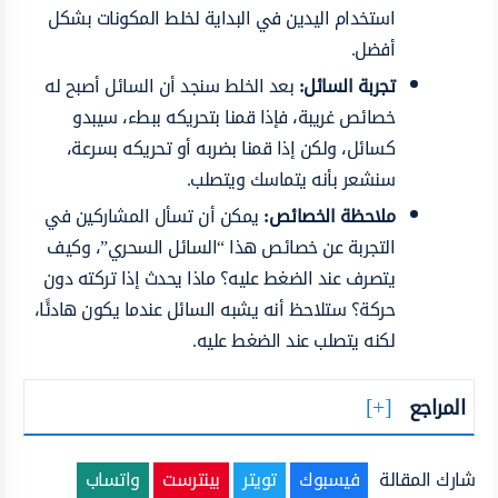
استخدام اليدين في البداية لخلط المكونات بشكل
أفضل.
تجربة السائل:
بعد الخلط سنجد أن السائل أصبح له
خصائص غريبة، فإذا قمنا بتحريكه ببطء، سيبدو
كسائل، ولكن إذا قمنا بضربه أو تحريكه بسرعة،
سنشعر بأنه يتماسك ويتصلب.
ملاحظة الخصائص:
يمكن أن تسأل المشاركين في
التجربة عن خصائص هذا “السائل السحري”، وكيف
يتصرف عند الضغط عليه؟ ماذا يحدث إذا تركته دون
حركة؟ ستلاحظ أنه يشبه السائل عندما يكون هادئًا،
لكنه يتصلب عند الضغط عليه.
المراجع
شارك المقالة
فيسبوك
تويتر
بينترست
واتساب