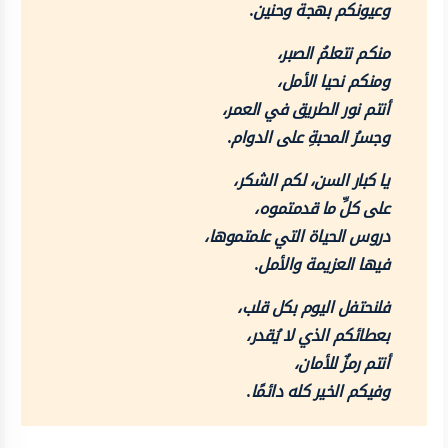
وعيونكم بهجة وحنين.
منكم نتعلمُ الصبر،
ومنكم نحيا الأمل،
أنتم نور الطريق في العمر،
وجسرُ المحبةِ على الدوام.
يا كبار السن، لكم الشكر،
على كلِّ ما قدمتموه،
دروس الحياة التي علمتموها،
فيها العزيمة والأمل.
فلنحتفل اليوم بكل قلب،
بعطائكم الذي لا يُقدر،
أنتم رمزٌ للأمان،
وفيكم الخير كله دائمًا.