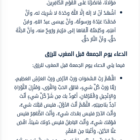
مَوْلَانَا، فَانصُرْنَا عَلَى الْقَوْمِ الْكَافِرِينَ.
أشْهَدُ أنْ لا إلَهَ إلَّا اللَّهُ وحْدَهُ لا شَرِيكَ له، وأنَّ
مُحَمَّدًا عَبْدُهُ ورَسولُهُ، وأنَّ عِيسَى عبدُ اللهِ، وابنُ
أمَتِهِ، وكَلِمَتُهُ ألْقاها إلى مَرْيَمَ ورُوحٌ منه، وأنَّ الجَنَّةَ
حَقٌّ، وأنَّ النَّارَ حَقٌّ.
الدعاء يوم الجمعة قبل المغرب للرزق
فيما يلي الدعاء يوم الجمعة قبل المغرب للرزق:
اللَّهُمَّ رَبَّ السَّمَوَاتِ وَرَبَّ الأرْضِ وَرَبَّ العَرْشِ العَظِيمِ،
رَبَّنَا وَرَبَّ كُلِّ شيءٍ، فَالِقَ الحَبِّ وَالنَّوَى، وَمُنْزِلَ التَّوْرَاةِ
وَالإِنْجِيلِ وَالْفُرْقَانِ، أَعُوذُ بكَ مِن شَرِّ كُلِّ شيءٍ أَنْتَ
آخِذٌ بنَاصِيَتِهِ، اللَّهُمَّ أَنْتَ الأوَّلُ، فليسَ قَبْلَكَ شيءٌ،
وَأَنْتَ الآخِرُ فليسَ بَعْدَكَ شيءٌ، وَأَنْتَ الظَّاهِرُ فليسَ
فَوْقَكَ شيءٌ، وَأَنْتَ البَاطِنُ فليسَ دُونَكَ شيئاً، اقْضِ
عَنَّا الدَّيْنَ، وَأَغْنِنَا مِنَ الفَقْرِ.