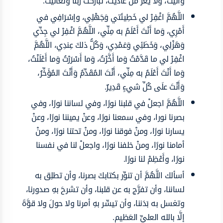
والَيت، ولا يَعزُّ مَن عاديت، تباركت ربَّنا وتعالَيت.
اللَّهُمَّ اغْفِرْ لي خَطِيئَتي وَجَهْلِي، وإسْرَافِي في
أَمْرِي، وَما أَنْتَ أَعْلَمُ به مِنِّي، اللَّهُمَّ اغْفِرْ لي جِدِّي
وَهَزْلِي، وَخَطَئِي وَعَمْدِي، وَكُلُّ ذلكَ عِندِي، اللَّهُمَّ
اغْفِرْ لي ما قَدَّمْتُ وَما أَخَّرْتُ، وَما أَسْرَرْتُ وَما أَعْلَنْتُ،
وَما أَنْتَ أَعْلَمُ به مِنِّي، أَنْتَ المُقَدِّمُ وَأَنْتَ المُؤَخِّرُ،
وَأَنْتَ علَى كُلِّ شيءٍ قَدِيرٌ.
اللَّهُمَّ اجعلْ في قلبنا نورًا، وفي لساننا نورًا، وفي
بصرنا نورا، وفي سمعنا نورًا، وعنْ يميننا نورًا، وعنْ
يسارنا نورًا، ومنْ فوقنا نورًا، ومنْ تحتنا نورًا، ومنْ
أمامنا نورًا، ومنْ خلفنا نورًا، واجعلْ لنا في نفسنا
نورًا، وأَعْظِمْ لنا نورًا.
أسألك اللَّهُمَّ أن تنوِّر بكتابكَ بصرنا، وأن تطلِق به
لساننا، وأن تفرَّج به عن قلبنا، وأن تشرحَ بهِ صدورنا،
وتغسل به بَدَننا، وأن تيسِّر بهِ أمرنا ولا حولَ ولا قوَّةَ
إلَّا بالله العليِّ العَظيم.