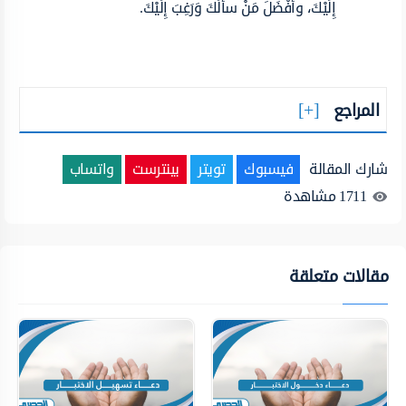
إِلَيْكَ، وأفْضَلَ مَنْ سألَكَ وَرَغِبَ إِلَيْكَ.
المراجع
شارك المقالة
فيسبوك
تويتر
بينترست
واتساب
1711
مشاهدة
مقالات متعلقة