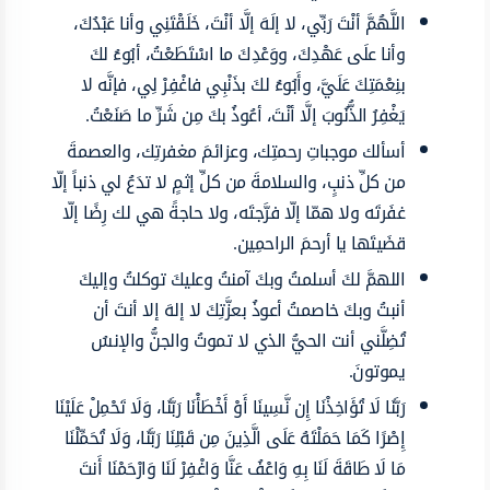
اللَّهُمَّ أنْتَ رَبِّي، لا إلَهَ إلَّا أنْتَ، خَلَقْتَنِي وأنا عَبْدُكَ،
وأنا علَى عَهْدِكَ، ووَعْدِكَ ما اسْتَطَعْتُ، أبُوءُ لكَ
بنِعْمَتِكَ عَلَيَّ، وأَبُوءُ لكَ بذَنْبِي فاغْفِرْ لِي، فإنَّه لا
يَغْفِرُ الذُّنُوبَ إلَّا أنْتَ، أعُوذُ بكَ مِن شَرِّ ما صَنَعْتُ.
أسألك موجباتِ رحمتِك، وعزائمَ مغفرتِك، والعصمةَ
من كلِّ ذنبٍ، والسلامةَ من كلِّ إثمٍ لا تدَعُ لي ذنباً إلّا
غفَرتَه ولا همّا إلّا فرَّجتَه، ولا حاجةً هي لك رِضًا إلّا
قضَيتَها يا أرحمَ الراحمِين.
اللهمَّ لكَ أسلمتُ وبكَ آمنتُ وعليكَ توكلتُ وإليكَ
أنبتُ وبكَ خاصمتُ أعوذُ بعزَّتِكَ لا إلهَ إلا أنتَ أن
تُضِلَّني أنت الحيُّ الذي لا تموتُ والجنُّ والإنسُ
يموتونَ.
رَبَّنَا لَا تُؤَاخِذْنَا إِن نَّسِينَا أَوْ أَخْطَأْنَا رَبَّنَا، وَلَا تَحْمِلْ عَلَيْنَا
إِصْرًا كَمَا حَمَلْتَهُ عَلَى الَّذِينَ مِن قَبْلِنَا رَبَّنَا، وَلَا تُحَمِّلْنَا
مَا لَا طَاقَةَ لَنَا بِهِ وَاعْفُ عَنَّا وَاغْفِرْ لَنَا وَارْحَمْنَا أَنتَ