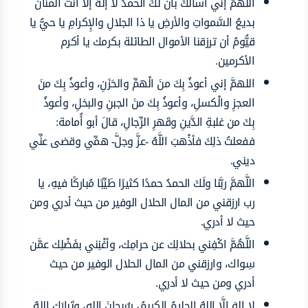
اللَّهُمَّ إنِّي أسألُكَ بأنَّ لَكَ الحمدُ لا إلَهَ إلَّا أنتَ المنَّانُ
بديعُ السَّمواتِ والأرضِ يا ذا الجلالِ والإِكرامِ يا حيُّ يا
قيُّومُ أن ترزقنا الأموال الطائلة بكرمك يا أكرم
الأكرمين.
اللهمَّ إني أعوذُ بِكَ منَ الْهمِّ والحَزَنِ، وأعوذُ بِكَ منَ
العجزِ والْكسلِ، وأعوذُ بِكَ منَ الجبنِ والبخلِ، وأعوذُ
بِكَ من غلبةِ الدَّينِ وقَهرِ الرِّجالِ، قالَ أبو أُمامة:
ففعلتُ ذلِكَ فأذْهبَ اللَّهُ -عزَّ وجلَّ- همِّي وقضى عنِّي
ديني.
اللَّهمَّ ربَّنا ولَكَ الحمدُ حمدًا كثيرًا طَيِّبًا مُباركًا فيهِ، يا
رب ارزقني من المال الحلال الوفير من حيث أدري ومن
حيث لا أدري.
اللَّهُمَّ اكْفِني بحلالِك عن حرامِك، وأغْنِني بفَضْلِك عمَّن
سِواك، وارزقني من المال الحلال الوفير من حيث
أدري ومن حيث لا أدري.
لا إلهَ إلَّا اللهُ الحليمُ الكريمُ، سُبحانَ اللهِ، وتَبارَك اللهُ