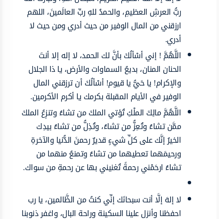
ربُّ العرشِ العظيمِ، والحمدُ للهِ ربِّ العالَمينَ، اللهم
ارزقني من المال الوفير من حيث أدري ومن حيث لا
أدري.
اللَّهُمَّ ! إني أسْألُكَ بأنَّ لك الحمد، لا إله إلا أنتَ
الحنان المنان، بديعُ السماوات والأرض، يا ذا الجلال
والإكرام! يا حَيُّ يا قيوم! أسْألُكَ أن ترزقني المال
الوفير في الأيام المقبلة بكرمك يا أكرم الأكرمين.
اللَّهُمَّ مالِكَ الملْكِ تُؤتي الملكَ من تشاءُ وتنزِعُ الملكَ
ممَّن تشاءُ وتُعِزُّ من تشاءُ، وتُذِلُّ من تشاءُ بيدِك
الخيرُ إنَّك على كلِّ شيءٍ قديرٌ رحمنَ الدُّنيا والآخرةِ
ورحيمَهما تعطيهما من تشاءُ وتمنعُ منهما من
تشاءُ ارحَمْني رحمةً تُغنيني بها عن رحمةِ من سواك.
لا إلهَ إلَّا أنت سبحانَك إنِّي كنتُ من الظَّالمين، يا رب
احفظنا وأنزل علينا السكينة وراحة البال، واغفر ذنوبنا