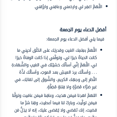
اللَّهمَّ اغفِر لي وارحَمني وعافِني وارزُقني.
أفضل الدعاء يوم الجمعة
فيما يلي أفضل الدعاء يوم الجمعة:
اللَّهمَّ بعِلمِك الغيبَ وقدرتِك على الخَلْق أحيِني ما
كانت الحياةُ خيرًا لي، وتوفَّني إذا كانت الوفاةُ خيرًا
لي، اللَّهمَّ إنِّي أسألُك خشيْتَك في الغيبِ والشَّهادةِ
. . . وأسألُك بردَ العيشِ بعد الموتِ، وأسألُك لذَّةَ
النَّظرِ إلى وجهِك الكريمِ، والشَّوقَ إلى لقائِك، في
غيرِ ضرَّاءَ مُضرَّةٍ ولا فِتنةٍ مُضِلَّةٍ.
اللهمَّ اهدِنا فيمَن هدَيت، وعافِنا فيمَن عافيت وتولَّنا
فيمَن تولَّيت، وباركْ لنا فيما أعطيت، وقِنا شرَّ ما
قضيت، إنك تَقضي ولا يُقضى عليكَ، إنه لا يَذِلُّ مَن