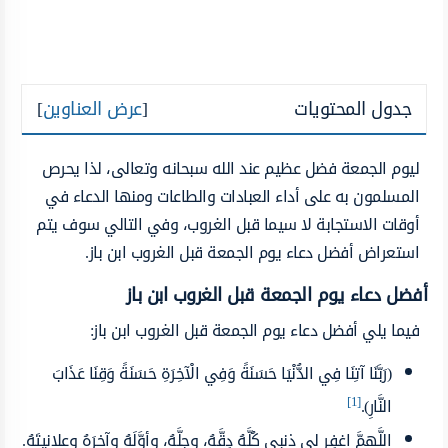
جدول المحتويات
[
عرض العناوين
]
ليوم الجمعة فضل عظيم عند الله سبحانه وتعالى، لذا يحرص
المسلمون به على أداء العبادات والطاعات ومنها الدعاء في
أوقات الاستجابة لا سيما قبل الغروب، وفي التالي سوف يتم
استعراض أفضل دعاء يوم الجمعة قبل الغروب ابن باز.
أفضل دعاء يوم الجمعة قبل الغروب ابن باز
فيما يلي
أفضل دعاء يوم الجمعة قبل الغروب ابن باز:
(رَبَّنَا آتِنَا فِي الدُّنْيَا حَسَنَةً وَفِي الْآخِرَةِ حَسَنَةً وَقِنَا عَذَابَ
[1]
النَّارِ).
اللَّهمَّ اغفِر لي ذنبي كُلَّهُ دِقَّهُ، وجِلَّهُ، وأوَّلَهُ وآخرَهُ وعلانيتَهُ.