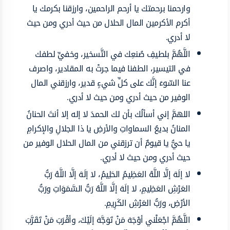
وارحمنا برحمتك يا أرحم الراحمين، وارزقنا بكرمك يا
أكرم الأكرمين المال الحلال من حيث أدري ومن حيث
لا أدري.
اللَّهُمَّ بلطيفِ صُنعِك في التَّسخير، وخفيِّ لطفك
في التيسير، الطفنا فيما جرتْ به المقادير، واصرف
عنا السّوءَ إنَّك على كلِّ شيءٍ قدير، وارزقني المال
الوفير من حيث أدري ومن حيث لا أدري.
اللهمَّ إني أسألُك بأن لك الحمدَ لا إله إلا أنتَ الحنانُ
المنانُ بديعُ السماواتِ والأرضِ يا ذا الجلالِ والإكرامِ
يا حيُّ يا قيومٌ أن ترزقني من المال الحلال الوفير من
حيث أدري ومن حيث لا أدري.
لا إلَهَ إلَّا اللَّهُ العَظِيمُ الحَلِيمُ، لا إلَهَ إلَّا اللَّهُ رَبُّ
العَرْشِ العَظِيمِ، لا إلَهَ إلَّا اللَّهُ رَبُّ السَّمَوَاتِ ورَبُّ
الأرْضِ، ورَبُّ العَرْشِ الكَرِيمِ.
اللَّهُمَّ اجْعَلْني أوْجَهَ مَنْ تَوَجَّهَ إلَيْكَ، وأقْرَبَ مَنْ تَقَرَّبَ