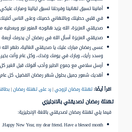
أمانينا تسبق تهانينا وفرحتنا تسبق ليالينا ومبارك عليكي
في قلبي حطيتك وبالتهاني خصيتك وعلى الناس أغليتك و
صديقتي العزيزة، الله يزيد هالوجه المنور نور ويعطيه م
صديقتي العزيزة أسأل الله في رمضان أن يحرمك أربعة
عسى رمضان مبارك عليك يا صديقتي الغالية، طهر الله قل
وسدد رأيك، وبارك في يومك وغدك، وكل عام وأنت بخير.
أرسل سلامي مع جموع الطير وأحب أقولك قبل الغير كل عا
أهديك شعور جميل بحلول شهر رمضان الفضيل، كل عام وأن
اقرأ أيضًا:
تهنئة رمضان لزوجي
|
رد على تهنئة رمضان
|
بطاقة
تهنئة رمضان لصديقتي بالانجليزي
فيما يلي تهنئة رمضان لصديقتي باللغة الإنجليزية:
Happy New Year, my dear friend. Have a blessed month.