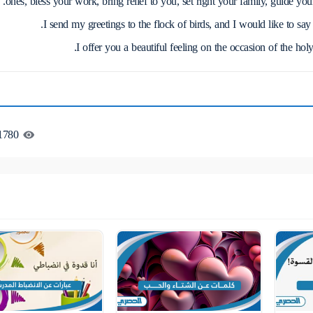
ones, bless your work, bring relief to you, set right your family, guide 
I send my greetings to the flock of birds, and I would like to sa
I offer you a beautiful feeling on the occasion of the 
1780