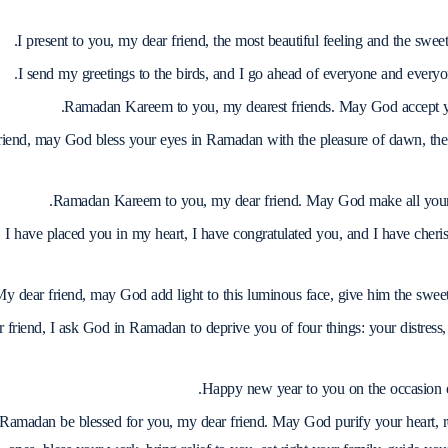
I present to you, my dear friend, the most beautiful feeling and the swe
I send my greetings to the birds, and I go ahead of everyone and every
Ramadan Kareem to you, my dearest friends. May God accept yo
riend, may God bless your eyes in Ramadan with the pleasure of dawn, the
Ramadan Kareem to you, my dear friend. May God make all your
I have placed you in my heart, I have congratulated you, and I have che
y dear friend, may God add light to this luminous face, give him the swee
 friend, I ask God in Ramadan to deprive you of four things: your distress
Happy new year to you on the occasion o
amadan be blessed for you, my dear friend. May God purify your heart, re