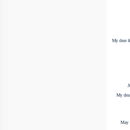
My dear f
M
My dear
May R