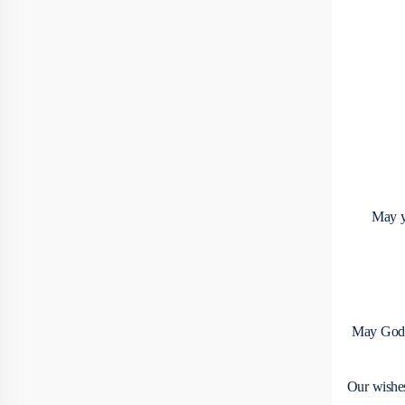
May y
May God m
Our wishes