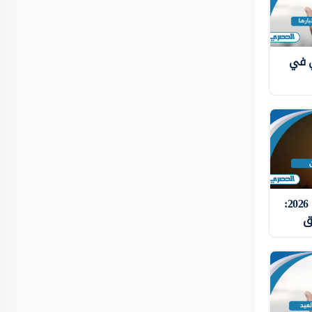
ي في
دعاء الرزق في رمضان 2026:
زق