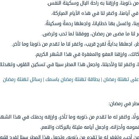
ن ذنوبنا، وارزقنا به راحة البال وسكينة النفس.
في أيامنا، واغفر لنا في هذه الأيام المباركة.
نا، واغسل بها خطايانا، واجعلها رحمةً وسكينةً.
ر لنا ما مضى من رمضان، ووفقنا لما تحب وترضى.
جعلها بدايةً لفرج قريب، واغفر لنا ما تقدم من ذنوبنا وما تأخر.
ركاتك، وارزقنا العفو والمغفرة في هذا الشهر الكريم.
 واغفر لنا ولأحبتنا، واجعل هذا المطر سببًا في تسكين القلوب وتهدئة
على تهنئة رمضان
|
بطاقة تهنئة رمضان باسمك
|
رسائل تهنئة رمضان
مطر في رمضان:
لًا، واغفر له ما تقدم من ذنوبه وما تأخر، وارزقه رحمتك في هذا الشهر
مه وأحزانه، واجعل أيامه مليئة بالبركات والنعم.
ن أحب، وتغفر له ما تقدم من ذنوبه، وتجعل هذا المطر سببًا لفرح قلبه