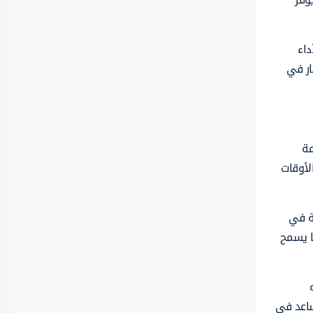
لأداء
ار في
 من جائحة كوفيد 19 ظلت قيمة
لأوقات
ا شهد ركود عام 2020 زيادة ملحوظة في
ا يسمح
ساعد في