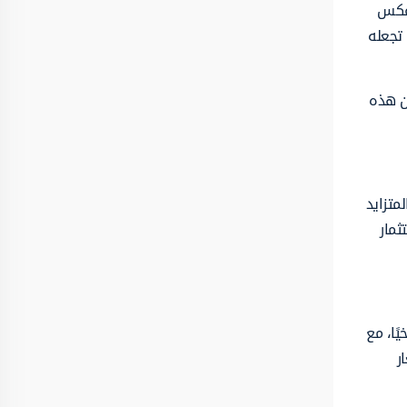
 عكس
 تجعله
ين هذه
لب المتزايد
قت المثالي للاستثمار
مار، تاريخيًا، مع
ر