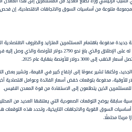
انية ارتفاع أسعار الذهب بشكل كبير في عام 2025 هي السبب الرئيسي وراء تطلع العديد من المستثمرين إلى هذا المعدن
 بمجموعة متنوعة من أساسيات السوق والاتجاهات الاقتصادية، إن فحص
ديدة مدفوعة باهتمام المستثمرين المتزايد والظروف الاقتصادية الم
دولار للأونصة بنهاية عام 2025.
جديد، ولكنها تشير عمومًا إلى ارتفاع كبير في القيمة، وتشير بعض ال
أسعار الذهب قد تتراوح بين 2800 دولار إلى 3200 دولار للأوقية، مدفوعة بتوقعات خفض أسعار الفائدة وعوامل اقتصادية 
للمستثمرين الذين يتطلعون إلى الاستفادة من قوة المعدن النفيس.
ة سابقة يوضح التوقعات الصعودية التي يعتنقها العديد من المحللين
 أساسيات السوق القوية والاتجاهات التاريخية، وتحدد هذه التوقعات هدف
مربحًا محتملًا.