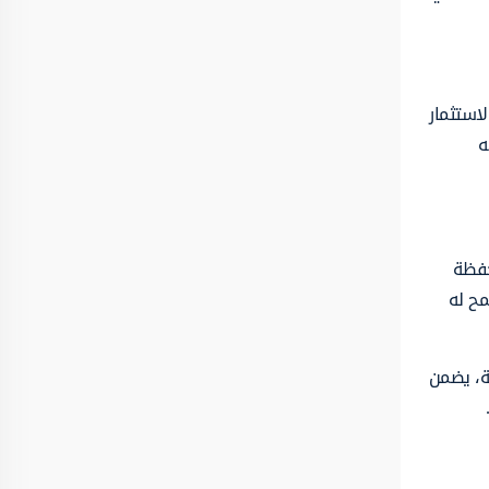
استثمار
ه
حفظة
مح له
ية، يضمن