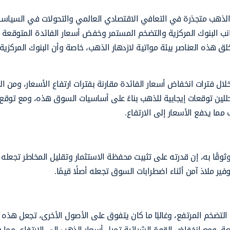
الذهب متجذرة في التعافي الاقتصادي العالمي والتحولات في السياس
جانب البنوك المركزية والتضخم المستمر وخفض أسعار الفائدة المتوقعة 
ق هذه العناصر بيئة مواتية لازدهار الذهب، خاصة وأن البنوك المركزية
لال فترات انخفاض أسعار الفائدة مقارنة بفترات ارتفاع الأسعار، ومن ا
يث يتوقع العديد من المحللين توقعات إيجابية للذهب بناءً على أساسيات السوق هذه، ومع ت
ما يدفع الأسعار إلى الارتفاع.
وقًا به، إن قدرته على تثبيت محفظة الاستثمار وتقليل المخاطر تجعله خي
فير ملاذ آمن أثناء اضطرابات السوق تجعله أصلًا قيمًا.
التضخم المرتفع، وغالبًا ما كان يتفوق على الأصول الأخرى، تجعل هذه 
عة، ومع انخفاض القوة الشرائية تميل أسعار الذهب إلى الارتفاع، مما ي