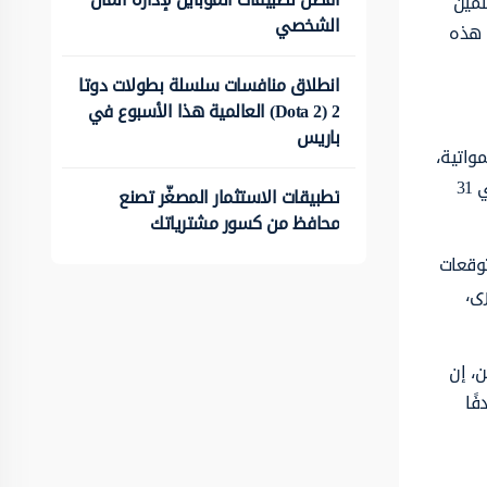
 الثمين
الشخصي
 هذه
انطلاق منافسات سلسلة بطولات دوتا
2 (Dota 2) العالمية هذا الأسبوع في
باريس
واتية،
ويعتقد العديد من الخبراء أن الذهب قد يتجاوز أعلى مستوى له على الإطلاق والذي بلغ نحو 2790 دولار للأونصة والذي وصل إليه في 31
تطبيقات الاستثمار المصغّر تصنع
محافظ من كسور مشترياتك
توقعات
أخرى،
، إن
ًا