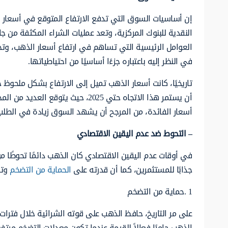
إن أساسيات السوق التي تدفع الارتفاع المتوقع في أسعار 
النقدية للبنوك المركزية، وتعد عمليات الشراء المكثفة من 
العوامل الرئيسية التي تساهم في ارتفاع أسعار الذهب، وتخل
في النظر إليه باعتباره جزءًا أساسيًا من احتياطياتها.
تاريخيًا، كانت أسعار الذهب تميل إلى الارتفاع بشكل ملحوظ خ
أن يستمر هذا الاتجاه حتي 2025، ح
أسعار الفائدة، من المرجح أن يشهد السوق زيادة في الطلب م
– التحوط ضد عدم اليقين الاقتصادي
في أوقات عدم اليقين الاقتصادي كان الذهب دائمًا تحوطًا موث
جذابًا للمستثمرين، كما أن قدرته على
الحماية من التضخم
وتو
1 .حماية من التضخم
على مر التاريخ، حافظ الذهب على قوته الشرائية خلال فترات 
الذهب حاميًا فعالاً للقيمة عندما تكون معدلات التضخم مرتف