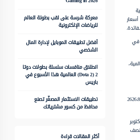
Gaming in 2026
مركزية
معركة شرسة على لقب بطولة العالم
 أسعار
للرياضات الإلكترونية
 في
أفضل تطبيقات الموبايل لإدارة المال
الشخصي
عالمية،
انطلاق منافسات سلسلة بطولات دوتا
2 (Dota 2) العالمية هذا الأسبوع في
باريس
تطبيقات الاستثمار المصغّر تصنع
م 2024 أنهى المعدن الأصفر تعاملاته بارتفاع بنسبة 26% تقريبًا لهذا العام عند 2626.80
محافظ من كسور مشترياتك
تفاعات القياسية لمعظم العام مسجلًا أعلى مستوى له على الإطلاق عند 2790 دولار للأونصة في 31 أكتوبر
لنصف
أكثر المقالات قراءة