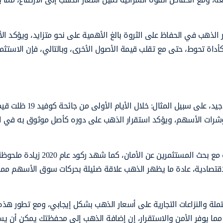
 الضغوط التضخمية في عام 2025، يصبح دور الذهب في الحفاظ على الثروة بالغ الأهمية على نحو متزايد، ويؤكد ا
أداة تحوط، حتى مع تقلب قيمة الأصول الأخرى، وبالتالي، فإن الاستثم
تم توثيق مرونة الذهب أثناء فترات الركود الاقتصادي بشكل جيد، على سبيل المثال: خلال الأيام الأولى
 مؤشرات الأسهم، ويؤكد استقرار الذهب على دوره كأصل موثوق به في ا
في الأزمات المالية مثل ركود عام 2008 ارتفعت أسعار الذهب مع بحث المستثمرين عن الأمان، كم
لاقتصادية، عادة ما يظهر الذهب علاقة ضئيلة بحركات سوق الأسهم مم
ية المحتملة والنزاعات التجارية على أسعار الذهب بشكل إيجابي، ومع تطور هذه
ما يوفر الأمن والاستقرار، إن إضافة الذهب إلى محفظتك يمكن أن ي