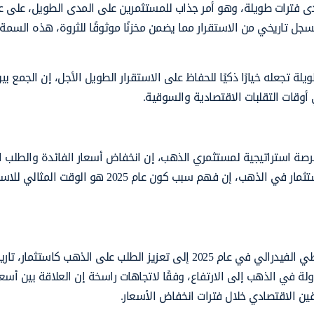
مدى فترات طويلة، وهو أمر جذاب للمستثمرين على المدى الطويل، على
جل تاريخي من الاستقرار مما يضمن مخزنًا موثوقًا للثروة، هذه السمة
ة تجعله خيارًا ذكيًا للحفاظ على الاستقرار الطويل الأجل، إن الجمع ب
 أوقات التقلبات الاقتصادية والسوقية.
وقيت أمر بالغ الأهمية في أي استثمار، ويمثل عام 2025 فرصة استراتيجية لمستثمري الذهب، إن انخفاض أسعار الفائدة والط
من البنوك المركزية والتضخم المستمر يخلق بيئة مواتية للاستثمار في الذهب، إن فهم سبب كون عام 2025 هو الو
قد يؤدي خفض أسعار الفائدة المتوقع من جانب بنك الاحتياطي الفيدرالي في عام 2025 إلى تعزيز الطلب على الذهب كاستث
ولة في الذهب إلى الارتفاع، وفقًا لاتجاهات راسخة إن العلاقة بين أسعا
يقين الاقتصادي خلال فترات انخفاض الأسعار.