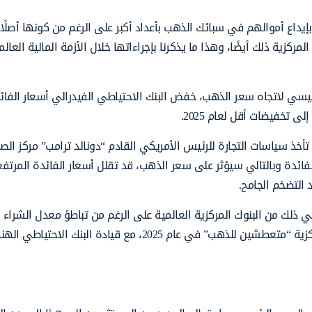
يداع أموالهم في سبائك الذهب بأعداد أكبر على الرغم من كونها أصلًا 
مركزية ذلك أيضًا، وهذا ما يذكرنا بإجراءاتها خلال الأزمة المالية العال
يسي لاتجاه سعر الذهب، خفض البنك الاحتياطي الفيدرالي أسعار الفائ
 تخفيضات أقل لعام 2025.
تأخذ سياسات التجارة للرئيس الأمريكي القادم “دونالد ترامب” مركز الص
فائدة وبالتالي سيؤثر على سعر الذهب، قد تقلل أسعار الفائدة المرتف
 التضخم الجامح.
 ذلك من البنوك المركزية العالمية على الرغم من تباطؤ معدل الشراء 
الثالث من عام 2024، من المرجح أن يظل محافظو البنوك المركزية “متعطشين للذهب” في عام 2025، مع قيادة البنك الاحتي