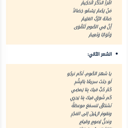
اقْرَأِ الذِّكْرَ الْحَكِيمْ
مَنْ يَصُمْ يَسْمُو خِصَالاً
صَانَهُ الرَّبُّ العَلِيمْ
إْنَّ فِي الصَّومِ لَتَقْوَى
وَثَوَابًا وَنَعِيمْ
الشعر الثاني:
يا شهرَ الصَّوم، لَكَم نرجُو
لَو جئتَ سريعًا بالبِشْرِ
كَمْ حُبٍّ فيكَ بِنا يَمضِي
كَم شَوقٍ فيكَ بِنا يَجرِي
نَشتاقُ لنسمَعَ موعظةً
ونقومَ الليلَ إلى الفجْرِ
ونحنُّ لِصومٍ وقيامٍ