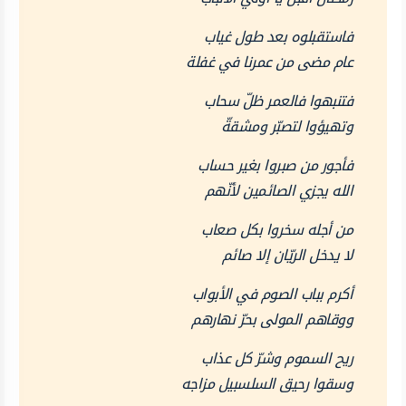
فاستقبلوه بعد طول غياب
عام مضى من عمرنا في غفلة
فتنبهوا فالعمر ظلّ سحاب
وتهيؤوا لتصبّر ومشقةّ
فأجور من صبروا بغير حساب
الله يجزي الصائمين لأنّهم
من أجله سخروا بكل صعاب
لا يدخل الريّان إلا صائم
أكرم بباب الصوم في الأبواب
ووقاهم المولى بحرّ نهارهم
ريح السموم وشرّ كل عذاب
وسقوا رحيق السلسبيل مزاجه