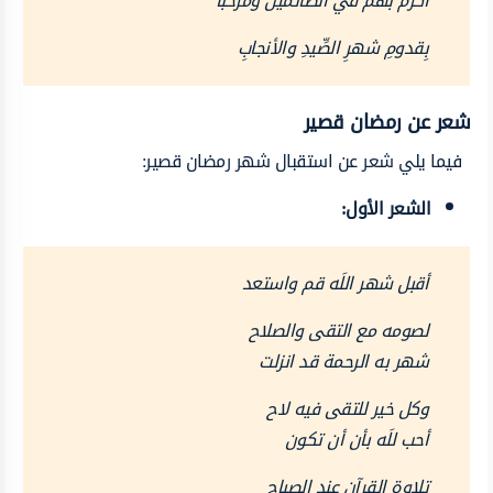
أكرمْ بهمْ في الصّائمينَ وَمَرحباً
بِقدومِ شهرِ الصِّيدِ والأنجابِ
شعر عن رمضان قصير
فيما يلي شعر عن استقبال شهر رمضان قصير:
الشعر الأول:
أقبل شهر اللَه قم واستعد
لصومه مع التقى والصلاح
شهر به الرحمة قد انزلت
وكل خير للتقى فيه لاح
أحب للَه بأن أن تكون
تلاوة القرآن عند الصباح