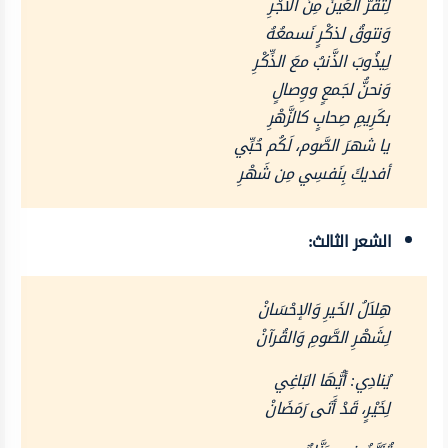
لِتَقَرَّ العَينُ مِنَ الأجْرِ
وَنتوقُ لذكْرٍ نَسمعُهُ
لِيذُوبَ الذَّنبُ معَ الذِّكْرِ
وَنحنُّ لجَمعٍ ووِصالٍ
بكَرِيمِ صِحابٍ كالزَّهْرِ
يا شهرَ الصَّوم، لَكُم حُبِّي
أفديكَ بِنَفسِي مِن شَهْرِ
الشعر الثالث:
هِلاَلُ الخَيرِ وَالإحْسَانْ
لِشَهْرِ الصَّومِ وَالقُرآنْ
يُنادِي: أيُّهَا البَاغِي
لِخَيْرٍ، قَدْ أَتَى رَمَضَانْ