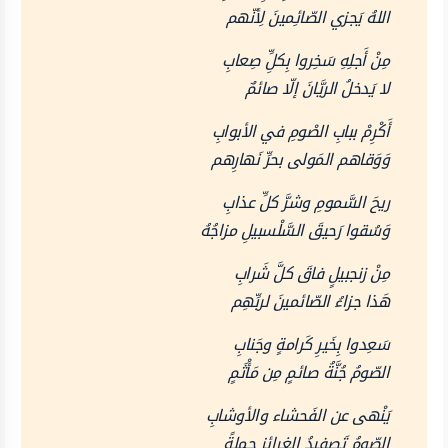
اللهُ يَجزي الصّائِمينَ لِأنّهم
مِنْ أَجلِهِ سَخِروا بِكلِِّ صِعابِ
لا يَدخلُ الريَّانَ إلّا صائمٌ
أَكْرِمْ ببابِ الصْومِ في الأبوابِ
وَوَقاهم المَولى بحرِّ نَهارِهم
ريحَ السَّمومِ وشرَّ كلِّ عذابِ
وَسُقوا رَحيقَ السَّلْسبيلِ مزاجُهُ
مِنْ زنجبيلٍ فاقَ كلَّ شَرابِ
هَذا جزاءُ الصّائمينَ لربِّهِم
سَعِدوا بِخَيرِ كَرامةٍ وجَنابِ
الصّومُ جُنَّةُ صائمٍ مِن مَأْثَمٍ
يَنْهى عن الفَحشاء والأوشابِ
الصّومُ تَصفيدُ الغرائزِ جملةً