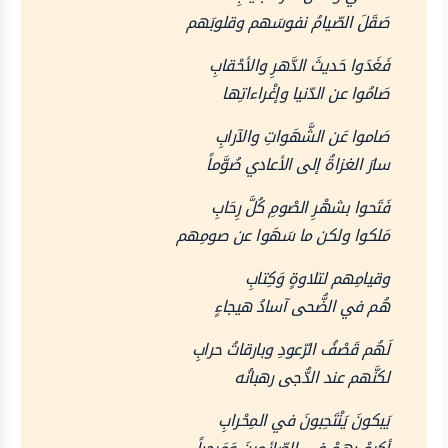
صَقَلَ الصّيامُ نفوسَهم وقلوبَهم
فَغَدَوا حَديثَ الدَّهرِ والأحْقابِ
صَامُوا عن الدّنيا وإغْراءاتِها
صَاموا عَن الشَّهَواتِ والآرابِ
سارَ الغزاةُ إلى الأعادي صُوَّماً
فَتَحوا بشهْرِ الصْومِ كُلَّ رِحَابِ
مَلكوا ولكن ما سَهَوا عن صومِهم
وقيامِهم لتلاوةٍ وَكِتابِ
هُم في الضُّحى آسادُ هيجاءٍ
لَهُم قَصْفُ الرّعودِ وبارقاتُ حرابِ
لكنَّهم عند الدُّجى رهبانُه
يَبكونَ يَنْتَحِبونَ في المِحْرابِ