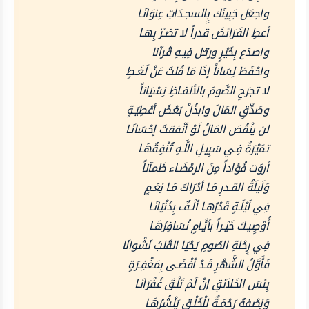
واجعَل جَبِينَك بِِالسجـدَاتِ عِنوَانَـا
أعطِ الفَرَائضَ قدراً لا تضـرّ بِهـا
واصدَع بِخَيْرٍ ورتـّل فِيـهِ قُرآنا
واحْفَظ لِسَاناً إذَا مَا قُلتَ عَنْ لَغَـطٍ
لا تجرَحِ الصَّومَ بالألفـاظِ نِسْيَاناً
وصَدِّقِ المَالَ وابذُلْ بَعْضَ أعْطِيَـةٍ
لن ينْقُصَ المَالُ لَوْ أنْفقتَ إحْسَانَـا
تمَيْرَةٌ فِـي سَبِيـلِ اللَّـهِ تُنْفِقُهَـا
أروَت فُؤاداً مِنَ الرمْضَـاء ظَمآناً
وَلَيلَةُ القـدرِ مَـا أدْرَاكَ مَـا نِعَـمٍ
فِي لَيْلَـةٍ قَدْرُهـا ألْـفٌ بِدُنْيَانَـا
أُوْصِِيـكَ خَيْـراً بأيََّـامٍ نُسَافِرُهَـا
فِي رِِحْلةِ الصّومِ يَحْيَا القَلبُ نَشْوانَا
فَأَوَّلُ الشَّهْرِ قَـدْ أفْضَـى بِمَغْفِـرَةٍ
بِئسَ الخَلاَئقِ إنْ لَمْ تَلْـقَ غُفْرَانَـا
وَنِصْفهُ رَحْمَـةٌ للْخَلْـقِ يَنْشُرُهَـا