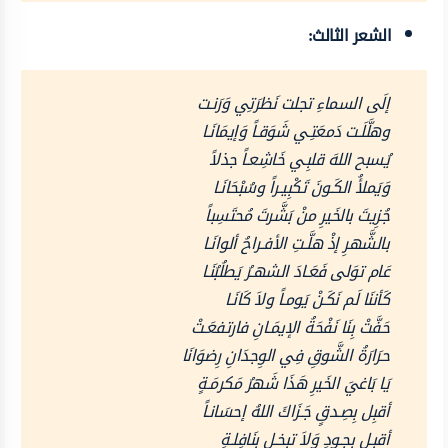
الشعر الثالث:
إلَى السماءِ تجلت نَظرَتِي وَرَنـت
وهلَّلَـت دَمعَتِـي شَوَقـاً وَإيمَانَـا
يُسبح اللهَ قلبِـي خَاشِعـاً جذلاً
وَيَملأُ الكَـونَ تَكْبِيـراً وسُبْحَانَـا
جُزِيتَ بالخَيرِ منْ بَشَّرتَ مُحتَسِباً
بالشَّهرِ إذْ هلَّـتِ الأفـراحُ ألوانَـا
عَام توَلى فَعَـادَ الشهـرُ يَطلُبُنَـا
كَأننَا لَم نَكَـنْ يَومـاً ولاَ كَانَـا
حَفَّتْ بِنَا نَفْحَةُ الإيمَـانِ فارتفعَـتْ
حرَارَةُ الشَّوقِ فِي الوِجدَانِ رِضوَانَا
يَا بَاغيَ الخَيرِ هَذَا شَهرُ مَكرمَـةٍ
أقبِل بِصِـدقٍ جَـزَاكَ اللهُ إحسَانـاً
أقبِـل بجـودٍ وَلاَ تبخـل بِنَافِلـةٍ