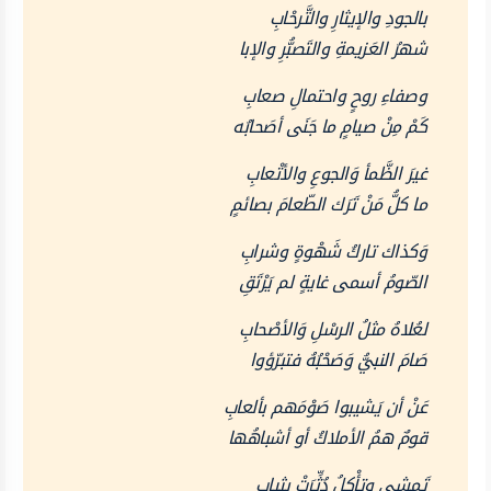
بالجودِ والإيثارِ والتَّرحْابِ
شهرُ العَزيمةِ والتَصبُّرِ والإبا
وصفاءِ روحٍ واحتمالِ صعابِ
كَمْ مِنْ صيامٍ ما جَنَى أصَحابُه
غيرَ الظَّمأ وَالجوعِ والأتْعابِ
ما كلُّ مَنْ تَرَك الطّعامَ بصائمٍ
وَكذاك تاركُ شَهْوةٍ وشرابِ
الصّومُ أسمى غايةٍ لم يَرْتَقِ
لعُلاهُ مثلُ الرسْلِ وَالأصْحابِ
صَامَ النبيُّ وَصَحْبُهُ فتبرّؤوا
عَنْ أن يَشيبوا صَوْمَهم بألعابِ
قومٌ همُ الأملاكُ أو أشباهُها
تَمشي وتأْكلُ دُثِّرَتْ بثيابِ