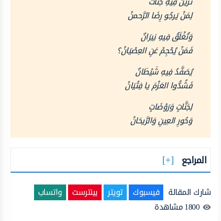
تُزَيَّنُ فِيهِ جَنَّاتٌ
لِمَنْ يَرجُو رِضَا الرَّحمنْ
وَتُغْلَقُ فِيهِ نِيرَانٌ
فَمَنْ يُحْجِمْ عَنِ العِصْيَانْ؟
يُصَفَّدُ فِيهِ شَيْطَانٌ
فَشُدُّوا العَزْمَ يا فِتْيَانْ
لِجَنَّاتٍ وَرَوْضَاتٍ
وَحُورِ العِينِ وَالرَّيحَانْ
المراجع
شارك المقالة
فيسبوك
تويتر
بينترست
واتساب
1800
مشاهدة