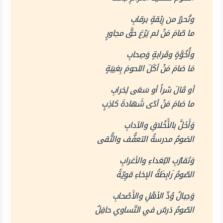
وتُحررٌ من رِبْقةٍ برقابِ
ما صّامَ مَنْ لم يَرْعَ حقَّ مجاورٍ
وأُخُوَّةٍ وقَرابةٍ وَصِحابِ
مَا صَامَ مَنْ أكَلَ اللحومَ بِغيبَةٍ
أو قَالَ شراً أو سَعَى لِخرابِ
ما صَامَ مَنْ أدّى شَهادةَ كاذِبٍ
وَأَخَلَّ بالأََخْلاقِ والآدابِ
الصَومُ مدرسةُ التعفُّف والتُّقى
وَتَقارُبِ البُعَداءِ والأغرابِ
الصّومُ َرابِطَةُ الإخاءِ قوِيّةً
وَحِبالُ وُدِّ الأهْلِ والأَصْحابِ
الصّومُ دَرسٌ في التّساوي حافِلٌ