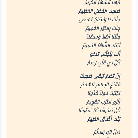
أَيُّهَا الشَّهْرُ الكَرِيمْ
صَاحِبَ الفَضْلِ العَظِيمْ
جِئْتَ يَا رَمْضَانُ تَسْعَى
جِئْتَ بِالخَيْرِ العَمِيمْ
جِئْتَنَا أَهْلاً وَسَهْلاً
لَيْتَكَ الشَّهْرُ المُقِيمْ
أَنْتَ لِلْجَنَّاتِ تَدْعُو
كُلَّ ذِي قَلْبٍ رَحِيمْ
إِنْ تَصُمْ تَبْقَى صَحِيحًا
فَابْتَغِ الجِسْمَ السَّلِيمْ
اجْتَنِبْ قَولاً كَذُوبًا
اِلْزَمِ الدَّرْبَ القَوِيمْ
كُنْ صَدُوقًا كُنْ عَطُوفًا
تِلْكَ أَخْلاَقُ الحَلِيمْ
صَلِّ للهِ وَسَلِّمْ