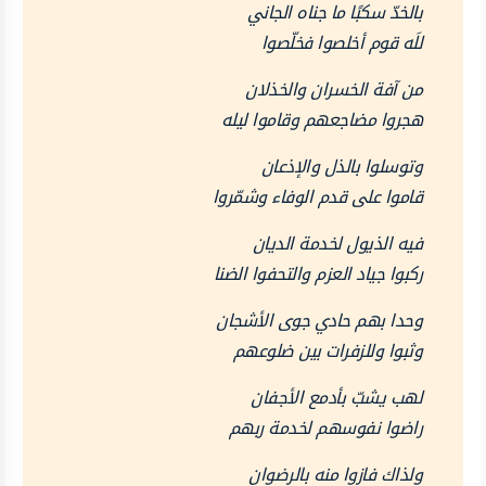
بالخدّ سكبًا ما جناه الجاني
للَه قوم أخلصوا فخلّصوا
من آفة الخسران والخذلان
هجروا مضاجعهم وقاموا ليله
وتوسلوا بالذل والإذعان
قاموا على قدم الوفاء وشمّروا
فيه الذيول لخدمة الديان
ركبوا جياد العزم والتحفوا الضنا
وحدا بهم حادي جوى الأشجان
وثبوا وللزفرات بين ضلوعهم
لهب يشبّ بأدمع الأجفان
راضوا نفوسهم لخدمة ربهم
ولذاك فازوا منه بالرضوان