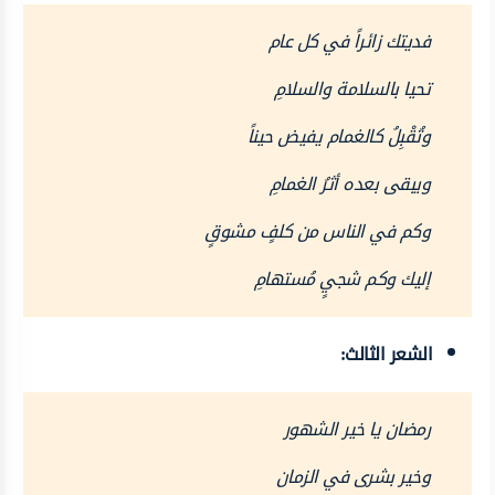
فديتك زائراً في كل عام
تحيا بالسلامة والسلامِ
وتُقْبِلُ كالغمام يفيض حيناً
ويبقى بعده أثرُ الغمامِ
وكم في الناس من كلفٍ مشوقٍ
إليك وكم شجيٍ مُستهامِ
الشعر الثالث:
رمضان يا خير الشهور
وخير بشرى في الزمان