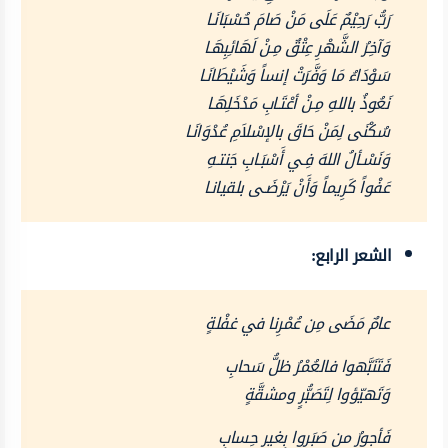
رَبُّ رَحِيْمٌ عَلَى مَنْ صَامَ حُسْبَانَـا
وَآخِرُ الشَّهْرِ عِتْقٌ مِـنْ لَهَائِبِهَـا
سَوْدَاءُ مَا وَفَّرَتْ إنساً وَشَيْطَانَـا
نَعُوذُ باللهِ مِـنْ أعْتَـابِ مَدْخَلِهَـا
سُكْنَى لِمَنْ حَاقَ بالإسْلاَمِ عُدْوَانَـا
وَنَسْـألُ اللهَ فِـي أَسْبَـابِ جَنتـهِ
عَفْواً كَرِيماً وَأَنْ يَرْضَـى بلقيانـا
الشعر الرابع:
عامٌ مَضَى مِن عُمْرِنا في غفْلةٍ
فَتَنَبَّهوا فالعُمْرُ ظلُّ سَحابِ
وَتَهيّؤوا لِتَصَبُّرٍ ومشقَّةٍ
فَأجورُ من صَبَروا بِغيرِ حِسابِ