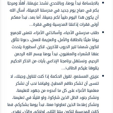
بالابتسامة نبدأ يومنا، وبالتحدي نشحذ عزيمتنا، أهلًا ومرحبًا
بكم في صباح يوم جديد في مدرستنا الجميلة، أسأل الله
أن يكون هذا اليوم طيباً لكم جميعًا، أما بعد، نبدأ معكم
أولى فقرات إذاعتنا المدرسية وهي فقرة…
طلاب مدرستي الأحباء، وأساتذتي الأعزاء، نتمنى للجميع
يومًا مليئًا بالطاقة والأمل، والعزيمة للعمل، دعونا نتألق
لنكون شمسًا تنير الدروب للآخرين، لنكن أسطورة يتحدث
عنها الشعراء والمغنيون، نبدأ يومنا ببسم الله الرحمن
الرحيم، ونستهل برنامجنا الإذاعي بآيات من الذكر الحكيم
يتلوها عليكم الطالب/…
عزيزي المستمع، تقول الحكمة إذا كنت تتناول وجبتك، لا
تنسى أن تشكر طاقم المطبخ، وقياسًا نحب أن نشكر
معلمينا الأعزاء على كل ما أعدوه من جهود لتعليمنا،
ونشكر جنود الظل الذين شاركوا، ولو قليلًا في تعليمنا،
ونشكر زملاءنا الذين تعاونوا معنا، نبدأ يومنا بشكركم، فما
كانت المدرسية لتكون بيتنا الثاني لولاكم، والآن، نهدي