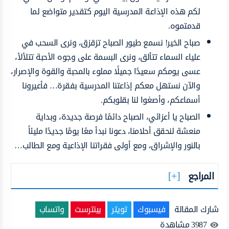
لكم هذه الإذاعة المدرسية اليوم كتقدير متواضع لما
قدمتموه.
صباح الخير! نسمع طيور الصباح تزقزق، ونرى السحب في
علياء السماء تتألق، ونرى البسمة على وجوه الأحبة تتلألأ،
عسى يومكم سعيدًا جميلًا مملوء بالمحبة والقوة والإصرار،
والآن نستهل معكم إذاعتنا المدرسية بفقرة… فأعيرونا
أسماعكم، وأصغوا لنا بقلوبكم.
الصباح يا أعزائي، الصباح دائمًا فرصة جديدة، وبداية
منعشة لنحقق أحلامنا، دعونا نبدأ معًا يومًا جديدًا مليئاً
بالنور والإشراق، ومع أولى فقراتنا الإذاعية ومع الطالب…
المراجع
شارك المقالة
فيسبوك
تويتر
بينترست
واتساب
3987
مشاهدة