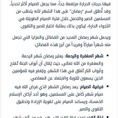
فيها درجات الحرارة مرتفعة جداً، مما يجعل الصيام أكثر تحدياً،
وقد أُطلق اسم “رمضان” على هذا الشهر لأنه يتطلب من
المسلمين الصبر والتحمل خلال فترة الصيام الطويلة في
الأجواء الحارة، ليكون بذلك بمثابة اختبار للصبر والتقوى.
ويحمل شهر رمضان العديد من الفضائل والمزايا التي تجعل
منه شهراً مباركاً وفريداً من أبرز هذه الفضائل:
شهر المغفرة والرحمة
: يعتبر رمضان شهر الرحمة
والمغفرة من الله تعالى، حيث يُقال أن أبواب الجنة تُفتح
وأبواب النار تُغلق في هذا الشهر، ويُغفر فيه للمؤمنين
الذين يسعون للتوبة والابتعاد عن المعاصي.
فرضية الصيام
: يعد رمضان الشهر الذي فرض الله فيه
صيام شهر كامل على المسلمين، وهو أحد أركان الإسلام
الخمسة، ويساعد الصيام على تقوية الإرادة وتحقيق
التقوى والصبر.
ليلة القدر
: توجد ليلة القدر التي هي خير من ألف شهر،