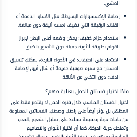
المشي.
إضافة الإكسسوارات البسيطة: مثل الأساور الناعمة أو
القلائد الرقيقة التي تضيف لمسة أنيقة دون مبالغة.
استخدام حزام خفيف: يمكن وضعه أعلى البطن لإبراز
القوام بطريقة أنثوية جميلة دون الشعور بالضيق.
الاعتماد على الطبقات: في الأجواء الباردة، يمكنكِ تنسيق
الفستان مع سترة صوفية خفيفة أو شال أنيق لإضافة
الدفء دون التخلي عن الأناقة.
لماذا اختيار فستان الحمل بعناية مهم؟
اختيار الفستان المناسب خلال فترة الحمل لا يقتصر فقط على
المظهر، بل يؤثر أيضاً على راحتكِ وصحتكِ. الفساتين المصنوعة
من خامات مرنة وخفيفة تساعد على تقليل الشعور بالتعب
وتمنحكِ حرية الحركة. كما أن اختيار الألوان والتصاميم
المناسبة يسهم في تعزيز الثقة بالنفس وجعلكِ تشعرين