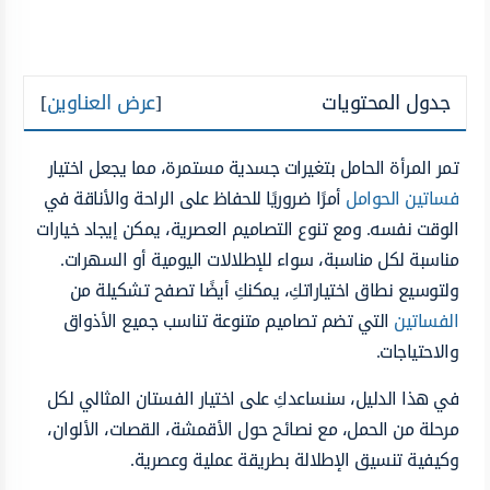
جدول المحتويات
[
عرض العناوين
]
تمر المرأة الحامل بتغيرات جسدية مستمرة، مما يجعل اختيار
فساتين الحوامل
أمرًا ضروريًا للحفاظ على الراحة والأناقة في
الوقت نفسه. ومع تنوع التصاميم العصرية، يمكن إيجاد خيارات
مناسبة لكل مناسبة، سواء للإطلالات اليومية أو السهرات.
ولتوسيع نطاق اختياراتكِ، يمكنكِ أيضًا تصفح تشكيلة من
الفساتين
التي تضم تصاميم متنوعة تناسب جميع الأذواق
والاحتياجات.
في هذا الدليل، سنساعدكِ على اختيار الفستان المثالي لكل
مرحلة من الحمل، مع نصائح حول الأقمشة، القصات، الألوان،
وكيفية تنسيق الإطلالة بطريقة عملية وعصرية.