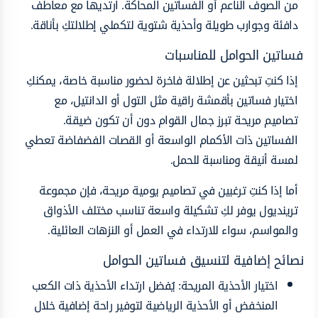
من الصوف الناعم أو الفساتين المحاكة. ارتديها مع معاطف
دافئة وجوارب طويلة وأحذية شتوية لتكملي إطلالتكِ بأناقة.
فساتين الحوامل للمناسبات
إذا كنتِ تبحثين عن إطلالة فاخرة لحضور مناسبة خاصة، يمكنكِ
اختيار فساتين بأقمشة راقية مثل التول أو الدانتيل، مع
تصاميم مريحة تبرز جمال القوام دون أن تكون ضيقة.
الفساتين ذات الأكمام الواسعة أو القصات الفضفاضة تعطي
لمسة أنيقة ومناسبة للحمل.
أما إذا كنتِ ترغبين في تصاميم يومية مريحة، فإن مجموعة
ترينديول يوفر لكِ تشكيلة واسعة تناسب مختلف الأذواق
والمواسم، سواء للارتداء في العمل أو النزهات العائلية.
نصائح إضافية لتنسيق فساتين الحوامل
اختيار الأحذية المريحة: يُفضل ارتداء الأحذية ذات الكعب
المنخفض أو الأحذية الرياضية لتوفير راحة إضافية خلال