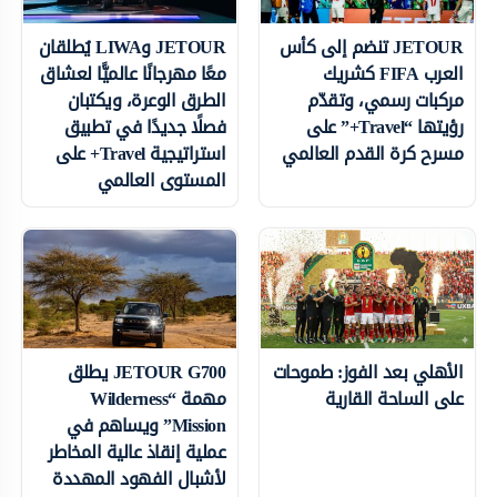
JETOUR تنضم إلى كأس
JETOUR وLIWA يُطلقان
العرب FIFA كشريك
معًا مهرجانًا عالميًّا لعشاق
مركبات رسمي، وتقدّم
الطرق الوعرة، ويكتبان
رؤيتها “Travel+” على
فصلًا جديدًا في تطبيق
مسرح كرة القدم العالمي
استراتيجية Travel+ على
المستوى العالمي
الأهلي بعد الفوز: طموحات
JETOUR G700 يطلق
على الساحة القارية
مهمة “Wilderness
Mission” ويساهم في
عملية إنقاذ عالية المخاطر
لأشبال الفهود المهددة