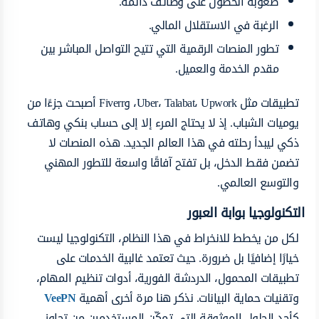
صعوبة الحصول على وظائف دائمة.
الرغبة في الاستقلال المالي.
تطور المنصات الرقمية التي تتيح التواصل المباشر بين
مقدم الخدمة والعميل.
تطبيقات مثل Uber، Talabat، Upwork، وFiverr أصبحت جزءًا من
يوميات الشباب. إذ لا يحتاج المرء إلا إلى حساب بنكي وهاتف
ذكي ليبدأ رحلته في هذا العالم الجديد. هذه المنصات لا
تضمن فقط الدخل، بل تفتح آفاقًا واسعة للتطور المهني
والتوسع العالمي.
التكنولوجيا بوابة العبور
لكل من يخطط للانخراط في هذا النظام، التكنولوجيا ليست
خيارًا إضافيًا بل ضرورة. حيث تعتمد غالبية الخدمات على
تطبيقات المحمول، الدردشة الفورية، أدوات تنظيم المهام،
وتقنيات حماية البيانات. نذكر هنا مرة أخرى أهمية
VeePN
كأحد الحلول الموثوقة التي تمكّن المستخدمين من تجاوز