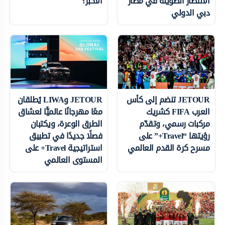
الانتظار الطويلة في مطار
الأكبر؟
دبي الدولي
JETOUR تنضم إلى كأس
JETOUR وLIWA يُطلقان
العرب FIFA كشريك
معًا مهرجانًا عالميًّا لعشاق
مركبات رسمي، وتقدّم
الطرق الوعرة، ويكتبان
رؤيتها “Travel+” على
فصلًا جديدًا في تطبيق
مسرح كرة القدم العالمي
استراتيجية Travel+ على
المستوى العالمي