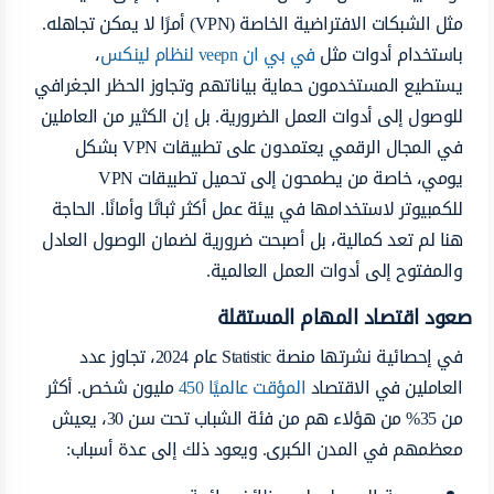
مثل الشبكات الافتراضية الخاصة (VPN) أمرًا لا يمكن تجاهله.
باستخدام أدوات مثل
في بي ان veepn لنظام لينكس
،
يستطيع المستخدمون حماية بياناتهم وتجاوز الحظر الجغرافي
للوصول إلى أدوات العمل الضرورية. بل إن الكثير من العاملين
في المجال الرقمي يعتمدون على تطبيقات VPN بشكل
يومي، خاصة من يطمحون إلى تحميل تطبيقات VPN
للكمبيوتر لاستخدامها في بيئة عمل أكثر ثباتًا وأمانًا. الحاجة
هنا لم تعد كمالية، بل أصبحت ضرورية لضمان الوصول العادل
والمفتوح إلى أدوات العمل العالمية.
صعود اقتصاد المهام المستقلة
في إحصائية نشرتها منصة Statistic عام 2024، تجاوز عدد
العاملين في الاقتصاد
المؤقت عالميًا 450
مليون شخص. أكثر
من 35% من هؤلاء هم من فئة الشباب تحت سن 30، يعيش
معظمهم في المدن الكبرى. ويعود ذلك إلى عدة أسباب: