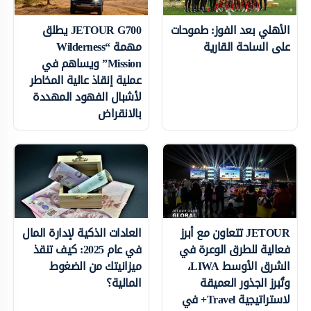
الأهلي بعد الفوز: طموحات
JETOUR G700 يطلق
على الساحة القارية
مهمة “Wilderness
Mission” ويساهم في
عملية إنقاذ عالية المخاطر
لأشبال الفهود المهددة
بالانقراض
JETOUR تتعاون مع أبرز
العادات الذكية لإدارة المال
فعالية للطرق الوعرة في
في عام 2025: كيف تنقذ
الشرق الأوسط LIWA،
ميزانيتك من الضغوط
وتُبرز الجذور العميقة
المالية؟
لاستراتيجية Travel+ في