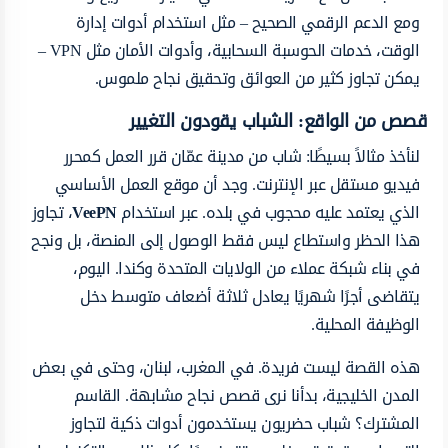
ومع الدعم الرقمي الصحيح – مثل استخدام أدوات إدارة
الوقت، خدمات الحوسبة السحابية، وأدوات الأمان مثل VPN –
يمكن تجاوز كثير من العوائق وتحقيق نجاح ملموس.
قصص من الواقع: الشباب يقودون التغيير
لنأخذ مثالاً بسيطًا: شاب من مدينة عمّان قرر العمل كمحرر
فيديو مستقل عبر الإنترنت. وجد أن موقع العمل الأساسي
الذي يعتمد عليه محجوب في بلده. عبر استخدام
VeePN
، تجاوز
هذا الحظر واستطاع ليس فقط الوصول إلى المنصة، بل ونجح
في بناء شبكة عملاء من الولايات المتحدة وكندا. اليوم،
يتقاضى أجرًا شهريًا يعادل ثلاثة أضعاف متوسط دخل
الوظيفة المحلية.
هذه القصة ليست فريدة. في المغرب، لبنان، وحتى في بعض
المدن الخليجية، بدأنا نرى قصص نجاح مشابهة. القاسم
المشترك؟ شباب حضريون يستخدمون أدوات ذكية لتجاوز