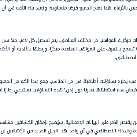
عبين بالأرقام. هذا يمنح الجميع فرصًا متساوية، ويُعيد بناء الثقة في أن
انات مركزية للمواهب من مختلف المناطق. يتم تسجيل كل لاعب منذ سن 
 تسمح بالتعرف على المواهب الصاعدة مبكرًا، وربطها بالأندية أو الأكاد
الاصطناعي.
لمواهب يطرح تساؤلات أخلاقية. هل من المناسب جمع هذا الكم من المعل
 عدم استغلالها تجاريًا دون إذن؟ هذه التساؤلات تستدعي إطارًا قانو
 لن يقتصر الأمر على البيانات الإحصائية. سيُصبح بإمكان الكشافين مشاهد
دة والذكاء الاصطناعي في آنٍ واحد. هذا الجيل الجديد من الكشافين لن