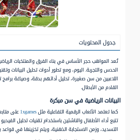
جدول المحتويات
تُعد المواهب حجر الأساس في بناء الفرق والمنتخبات الريا
الحدس والتجربة. اليوم، ومع تطور أدوات تحليل البيانات وتقن
اللاعبين من سن صغيرة، تحليل أدائهم بدقة، وصياغة برامج ت
القادم من الأبطال.
البيانات الرياضية في سن مبكرة
كما تعتمد الألعاب الرقمية التفاعلية مثل
1xgames
على متابعة
تتبع أداء الأطفال والناشئين باستخدام تقنيات تحليل الفيدي
التسديد، وزمن الاستجابة الذهنية، ويتم تخزينها في قواعد ب