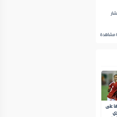
شار
مشاهدة
ها على
ري