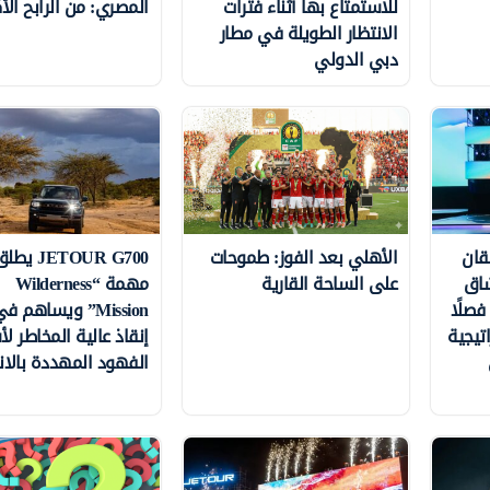
للاستمتاع بها أثناء فترات
المصري: من الرابح الأك
الانتظار الطويلة في مطار
دبي الدولي
LI يُطلقان
الأهلي بعد الفوز: طموحات
JETOUR G700 يط
عشاق
على الساحة القارية
مهمة “Wilderness
فصلًا
Mission” ويساهم 
تيجية
إنقاذ عالية المخاطر لأ
الفهود المهددة بالا