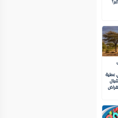
بر؟
لق
في عملية
شبال
نقراض