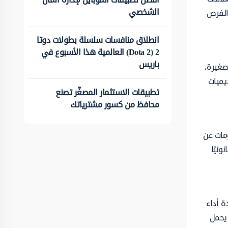
الشخصي
 الفرص
انطلاق منافسات سلسلة بطولات دوتا
2 (Dota 2) العالمية هذا الأسبوع في
باريس
صغيرة،
يميات
تطبيقات الاستثمار المصغّر تصنع
محافظ من كسور مشترياتك
ومات عن
نيًا
ة أداء
 يحمل