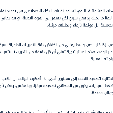
دات العشوائية. اليوم، تساعد تقنيات الذكاء الاصطناعي في تحديد نقا
بًا ما يملك رد فعل سريع لكن يفتقر إلى القوة البدنية، أو أنه يعاني
ينية، بل موثقة بأرقام وتحليلات مرئية.
لاعب. إذا كان لاعب وسط يعاني من انخفاض دقة التمريرات الطويلة، سي
بر الوقت. هذه الاستراتيجية تعني أن كل دقيقة من التدريب تُستثمر بذ
اته الفعلية.
المثالية لتصعيد اللاعب إلى مستوى أعلى. إذا أظهرت البيانات أن اللاعب
ضغط المباريات، يكون من المنطقي تصعيده مبكرًا. وبالعكس، يمكن تأج
جوانب محددة.
صية والعشوائية في اختيار اللاعبين. بدلًا من أن يعتمد المدرب على ال