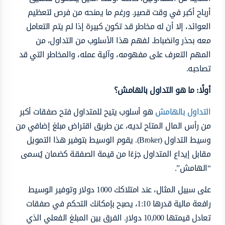
أرباح أكبر في وقت قصير. ورغم ما يمنحه من فرص لتعظيم
العوائد، إلا أن له مخاطر قد تكون كبيرة إذا لم يتم التعامل
معه بحذر وانضباط. لفهم هذا الأسلوب من التداول، من
المهم التعرف على مفهومه، وآلية عمله، والمخاطر التي قد
تصاحبه.
أولًا: ما هو التداول بالهامش؟
التداول بالهامش
هو أسلوب يتيح للمتداول فتح صفقات أكبر
من رأس المال المتاح لديه، عن طريق اقتراض مبلغ إضافي من
وسيط التداول (Broker). يقوم الوسيط بتوفير هذا التمويل
مقابل إيداع المتداول جزءًا من قيمة الصفقة كضمان يُسمى
“الهامش”.
على سبيل المثال، عند امتلاكك 1000 دولار وتوفير الوسيط
رافعة مالية قدرها 1:10، يصبح بإمكانك التحكم في صفقات
تعادل قيمتها 10,000 دولار. الفرق بين المبلغ الفعلي الذي