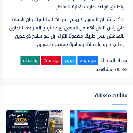
وتطبيق قواعد صارمة لإدارة المخاطر.
تذكر دائمًا أن السوق لا يرحم القرارات العاطفية، وأن الحفاظ
على رأس المال أهم من السعي وراء الأرباح السريعة. التداول
بالهامش ليس طريقًا مضمونًا للثراء، بل هو سلاح ذو حدين
يتطلب خبرة وانضباطًا ومراقبة مستمرة للسوق.
شارك المقالة
فيسبوك
تويتر
بينترست
واتساب
606
مشاهدة
مقالات متعلقة