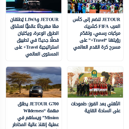
JETOUR تنضم إلى كأس
JETOUR وLIWA يُطلقان
العرب FIFA كشريك
معًا مهرجانًا عالميًّا لعشاق
مركبات رسمي، وتقدّم
الطرق الوعرة، ويكتبان
رؤيتها “Travel+” على
فصلًا جديدًا في تطبيق
مسرح كرة القدم العالمي
استراتيجية Travel+ على
المستوى العالمي
الأهلي بعد الفوز: طموحات
JETOUR G700 يطلق
على الساحة القارية
مهمة “Wilderness
Mission” ويساهم في
عملية إنقاذ عالية المخاطر