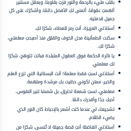
بقلب مليء بالرحمة والنور فزتِ بقلوبنا، وبعقل مستنير
ألهمتِ عقولنا، أتمنى لكِ الأفضل دائمًا، وأشكرًك على كل
جميل قدمتيه.
أستاذتي العزيزة، أنتِ رمز للعطاء، شكرًا لكِ.
سكنت الطمأنينة محل الخوف والقلق منذ أصبحتِ معلمتي،
شكرًا لكِ.
يا ناثرة الحكمة فوق العقول المتبلدة فباتت تتوهج، شكرًا
لكِ معلمتي.
أستاذتي لستِ فقط معلمة! أنت البستانية التي تزرع العلم
والخير، ممتن لكوني حظيت بكِ مرشدة وملهمة.
معلمتي، لستِ شمعة تحترق، بل شمسًا تنير النفوس،
أحبكِ جدًا وأقدرك دائمًا.
تشجيعك لي عندما كنت أشعر بالإحباط كان النور الذي
يضيء الظلام.
أستاذتي الفاضلة أنتِ قصة جميلة لا تُنسى، شكرًا من