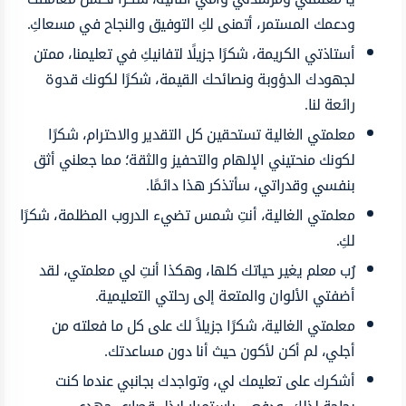
ودعمك المستمر، أتمنى لكِ التوفيق والنجاح في مسعاكِ.
أستاذتي الكريمة، شكرًا جزيلًا لتفانيكِ في تعليمنا، ممتن
لجهودك الدؤوبة ونصائحك القيمة، شكرًا لكونك قدوة
رائعة لنا.
معلمتي الغالية تستحقين كل التقدير والاحترام، شكرًا
لكونك منحتيني الإلهام والتحفيز والثقة؛ مما جعلني أثق
بنفسي وقدراتي، سأتذكر هذا دائمًا.
معلمتي الغالية، أنتِ شمس تضيء الدروب المظلمة، شكرًا
لكِ.
رُب معلم يغير حياتك كلها، وهكذا أنتِ لي معلمتي، لقد
أضفتي الألوان والمتعة إلى رحلتي التعليمية.
معلمتي الغالية، شكرًا جزيلاً لك على كل ما فعلته من
أجلي، لم أكن لأكون حيث أنا دون مساعدتك.
أشكرك على تعليمك لي، وتواجدك بجانبي عندما كنت