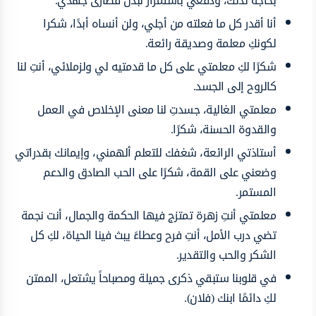
بحاجة لذلك، ودفعي باستمرار لبذل قصارى جهدي.
أنا أقدر كل ما فعلته من أجلي، ولن أنساه أبدًا، شكرا
لكونكِ معلمة وصديقة رائعة.
شكرًا لكِ معلمتي على كل ما قدمتيه لي ولزملائي، أنتِ لنا
كالروح إلى الجسد.
معلمتي الغالية، جسدتِ لنا معنى الإخلاص في العمل
والقدوة الحسنة، شكرًا.
أستاذتي الرائعة، شغفك للتعلم ألهمني، وإيمانك بقدراتي
وضعني على القمة، شكرًا على الحب الصادق والدعم
المستمر.
معلمتي أنتِ زهرة تمتزج فيها الحكمة والجمال، أنت نجمة
تضي درب الأمل، أنتِ فرح وعطاءً يبث فينا الحياة، لكِ كل
الشكر والحب والتقدير.
في قلوبنا ستبقي ذكرى جميلة ومصباحاً يشتعل، الممتن
لكِ دائمًا ابنك (فلان).