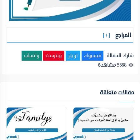
المراجع
شارك المقالة
فيسبوك
تويتر
بينترست
واتساب
5568
مشاهدة
مقالات متعلقة