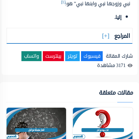
[1]
نبي وزوجها نبي وابنها نبي” هو:
إليا.
المراجع
شارك المقالة
فيسبوك
تويتر
بينترست
واتساب
3171
مشاهدة
مقالات متعلقة