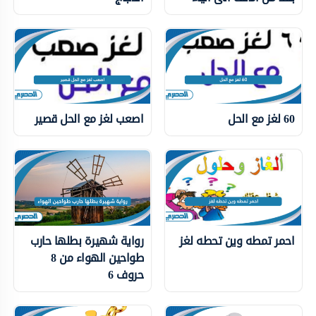
60 لغز مع الحل
اصعب لغز مع الحل قصير
احمر تمطه وين تحطه لغز
رواية شهيرة بطلها حارب
طواحين الهواء من 8
حروف 6